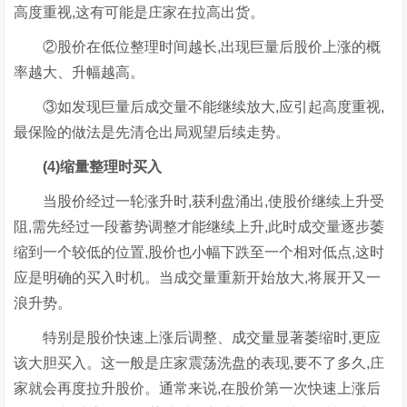
高度重视,这有可能是庄家在拉高出货。
②股价在低位整理时间越长,出现巨量后股价上涨的概
率越大、升幅越高。
③如发现巨量后成交量不能继续放大,应引起高度重视,
最保险的做法是先清仓出局观望后续走势。
(4)缩量整理时买入
当股价经过一轮涨升时,获利盘涌出,使股价继续上升受
阻,需先经过一段蓄势调整才能继续上升,此时成交量逐步萎
缩到一个较低的位置,股价也小幅下跌至一个相对低点,这时
应是明确的买入时机。当成交量重新开始放大,将展开又一
浪升势。
特别是股价快速上涨后调整、成交量显著萎缩时,更应
该大胆买入。这一般是庄家震荡洗盘的表现,要不了多久,庄
家就会再度拉升股价。通常来说,在股价第一次快速上涨后