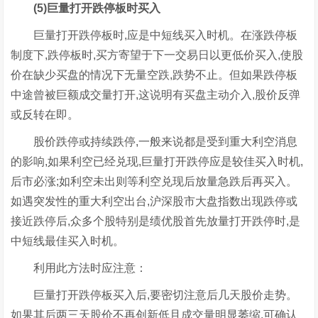
(5)巨量打开跌停板时买入
巨量打开跌停板时,应是中短线买入时机。在涨跌停板
制度下,跌停板时,买方寄望于下一交易日以更低价买入,使股
价在缺少买盘的情况下无量空跌,跌势不止。但如果跌停板
中途曾被巨额成交量打开,这说明有买盘主动介入,股价反弹
或反转在即。
股价跌停或持续跌停,一般来说都是受到重大利空消息
的影响,如果利空已经兑现,巨量打开跌停应是较佳买入时机,
后市必涨;如利空未出则等利空兑现后放量急跌后再买入。
如遇突发性的重大利空出台,沪深股市大盘指数出现跌停或
接近跌停后,众多个股特别是绩优股首先放量打开跌停时,是
中短线最佳买入时机。
利用此方法时应注意：
巨量打开跌停板买入后,要密切注意后几天股价走势。
如果其后两三天股价不再创新低且成交量明显萎缩,可确认