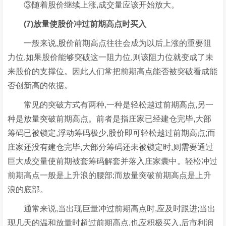
③随着股价继续上涨,成交量应该开始放大。
(7)放量使股价冲过前期高点时买入
一般来说,股价前期高点往往会成为以后上涨的重要阻
力位,如果股价能够突破这一阻力位,则该阻力位就变成了未
来股价的支撑位。因此人们常把前期高点能否被突破看成能
否创新高的依据。
常见的突破方式有两种,一种是轻松越过前期高点,另一
种是放量突破前期高点。前者是指庄家已经建仓完毕,大部
筹码已被锁定,浮动筹码极少,股价即可轻松越过前期高点;而
庄家还没有建仓完毕,大部分筹码还未被锁定时,则需要通过
巨大成交量使前期被套筹码解套并落入庄家囊中。轻松冲过
前期高点一般是上升浪的腰部;而放量突破前期高点是上升
浪的底部。
通常来说,当出现巨量冲过前期高点时,应及时跟进;当出
现几天的温和放量时超过前期高点,也应积极买入,后市利润