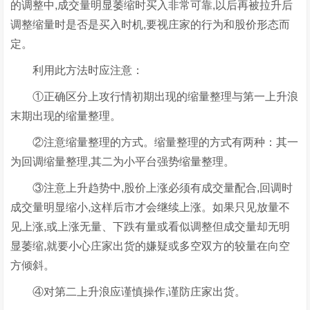
的调整中,成交量明显萎缩时买入非常可靠,以后再被拉升后
调整缩量时是否是买入时机,要视庄家的行为和股价形态而
定。
利用此方法时应注意：
①正确区分上攻行情初期出现的缩量整理与第一上升浪
末期出现的缩量整理。
②注意缩量整理的方式。缩量整理的方式有两种：其一
为回调缩量整理,其二为小平台强势缩量整理。
③注意上升趋势中,股价上涨必须有成交量配合,回调时
成交量明显缩小,这样后市才会继续上涨。如果只见放量不
见上涨,或上涨无量、下跌有量或看似调整但成交量却无明
显萎缩,就要小心庄家出货的嫌疑或多空双方的较量在向空
方倾斜。
④对第二上升浪应谨慎操作,谨防庄家出货。