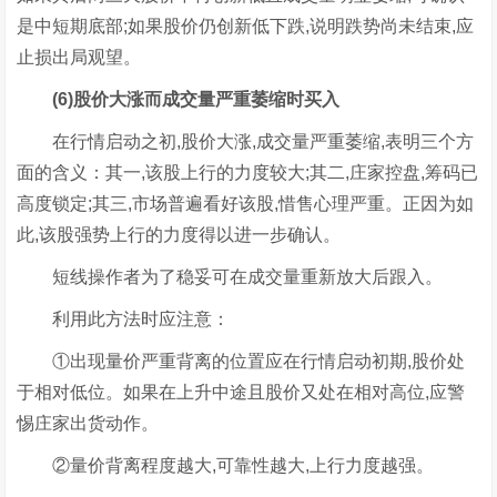
是中短期底部;如果股价仍创新低下跌,说明跌势尚未结束,应
止损出局观望。
(6)股价大涨而成交量严重萎缩时买入
在行情启动之初,股价大涨,成交量严重萎缩,表明三个方
面的含义：其一,该股上行的力度较大;其二,庄家控盘,筹码已
高度锁定;其三,市场普遍看好该股,惜售心理严重。正因为如
此,该股强势上行的力度得以进一步确认。
短线操作者为了稳妥可在成交量重新放大后跟入。
利用此方法时应注意：
①出现量价严重背离的位置应在行情启动初期,股价处
于相对低位。如果在上升中途且股价又处在相对高位,应警
惕庄家出货动作。
②量价背离程度越大,可靠性越大,上行力度越强。