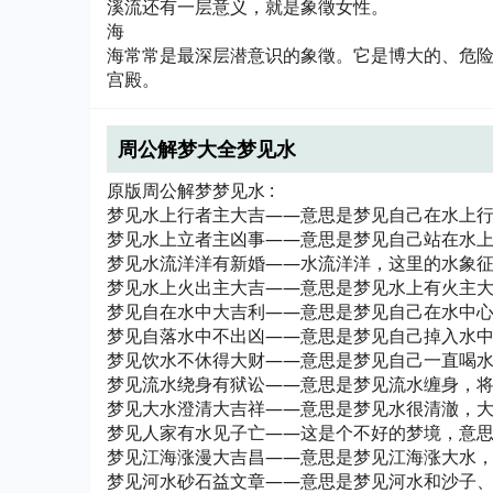
溪流还有一层意义，就是象徵女性。
海
海常常是最深层潜意识的象徵。它是博大的、危
宫殿。
周公解梦大全梦见水
原版周公解梦梦见水 :
梦见水上行者主大吉——意思是梦见自己在水上
梦见水上立者主凶事——意思是梦见自己站在水
梦见水流洋洋有新婚——水流洋洋，这里的水象
梦见水上火出主大吉——意思是梦见水上有火主
梦见自在水中大吉利——意思是梦见自己在水中
梦见自落水中不出凶——意思是梦见自己掉入水
梦见饮水不休得大财——意思是梦见自己一直喝
梦见流水绕身有狱讼——意思是梦见流水缠身，
梦见大水澄清大吉祥——意思是梦见水很清澈，
梦见人家有水见子亡——这是个不好的梦境，意
梦见江海涨漫大吉昌——意思是梦见江海涨大水
梦见河水砂石益文章——意思是梦见河水和沙子