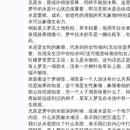
见茶水，那或许得按茶释，同样不能按水释。这里
梦中的水是什么状态很重要，即注意那水是自由
水是繁殖。成长。创造性的潜能的常见象徵(特别
水可以象徵生命力。
例如某人梦见土地乾枯，草木枯萎，他用车拉水
发现效果很微小。梦中拉水的车是一辆出租车，
药。
水还是女性的象徵，代表你的女性倾向(无论你是
要。在现实生活中你怕水吗?这可能意味着你怕女
红楼梦里贾宝玉说：女儿是水做的。这句话也正
有人梦见一湖碧水，没有一片树叶杂草在上面，
端不愉快。
表面看这个梦很怪，湖里多一个人游泳有什么关系
但是如果你知道，这个湖是女性象徵，象徵着他
那么你也就知道，另一个人下湖意味着什么了。
再如前边提到过的例子，某军人梦见在水池中有一
生殖器。
尤其是梦中的水较深的时候，或者水是在一个地
内容。什么东西被水淹没，表示我们把它遗忘了
我们从水底捞出了什么东西，表示我们在内心中