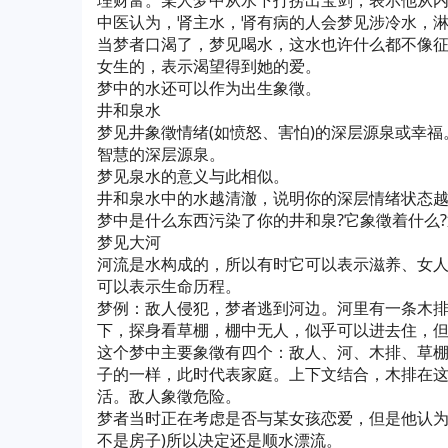
理财富。某人梦中从水下打捞出宝剑，表示他从
中医认为，肾主水，肾有病的人会梦见涉冷水，
当梦者口渴了，梦见喝水，这水也许什么都不像
女生的，表示渴望得到她的爱。
梦中的水还可以作为出生象徵。
井和泉水
梦见井象徵情绪(如愤怒、害怕)的深层源泉或幸福
智慧的深层源泉。
梦见泉水的意义与此相似。
井和泉水中的水越清澈，说明你的深层情绪状态
梦中是什么东西污染了你的井和泉?它象徵着什么
梦见大河
河流是水构成的，所以有时它可以表示滋养、女
可以表示生命历程。
梦例：敌人侵犯，梦者逃到河边。河里有一条木
下，探身看草棚，棚中无人，似乎可以进去住，
这个梦中主要象徵有四个：敌人、河、木排、草
子的一样，此时代表家庭。上下文结合，木排在
活。敌人象徵危险。
梦者当时正在考虑是否与某女孩恋爱，但是他认为
不是房子)所以决定还是顺水漂流。