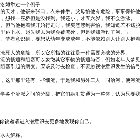
弗洛姆举过一个例子：
来的天才，他饭来张口，衣来伸手。父母怕他有危险，事事保护
河，想找一座桥但是没找到。我还小，才五六岁，我不会游泳。
抱。但当他抱着我开始行走时，我突然感到害怕。我知道若不逃
怀里跳下水。起先我以为我会被淹死，但是我却游过了河。」
年。梦者意识到，要想从幼年变成成年，不能依赖别人让别人抱
有淹死人的危险，所以它所指的往往是一种需要突破的分界。
河流的畅通和阻塞可以象徵其它事物的畅通与否，例如老年人梦
管阻塞引起的病变。应该及时去检查，不要忽视潜意识发生的信
塞，这里那里还有一些细流。于是我和另外二人一同治河，使河
理学各个流派之间的分隔，把它们融汇贯通为一整体，认为只要
者你被邀请进入潜意识去更多地发现你自己。
泉水去解释。