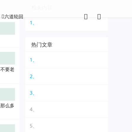
相关内容
六道轮回
1、
热门文章
1、
。不要老
2、
3、
乎那么多
4、
5、