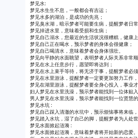
梦见水:
梦见水生生不息，一般都会有吉运；
梦见水多的湖泊，是成功的先兆；
梦见臭水湖，暗示梦者可能要生病，提醒梦者日
梦见掉进水里，意味着受损和生病；
梦见自己溺水，您最近的生活状况很糟糕，健康
梦见自己正在喝水，预示梦者的身体会很健康；
梦见自己喝清水，意味着梦者会身体强壮。
梦见向平静的水面眺望，表明梦者人际关系非常
梦见在水上任意步行，愿望即将达到；
梦见在水上束手等待，将无济于事，提醒梦者必
梦见在水里游泳，提醒梦者一定要更加努力工作
梦见在湖里游泳，提醒梦者要全身心投入，事业
妇人梦见在水里洗澡，预示梦者能找到一位体贴
男人梦见在水里洗澡，预示梦者能找到一位贤慧
梦见水坑 :
梦见自己踩入清澈的水坑中，预示烦恼事将来临
梦见踏入水坑，湿了自己的脚，提醒梦者为人处
梦见水面掀起涟漪 :
梦见水面掀起涟漪，意味着梦者将开始新的恋爱