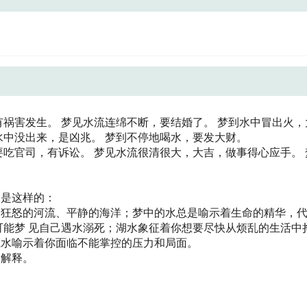
有祸害发生。 梦见水流连绵不断，要结婚了。 梦到水中冒出火，
水中没出来，是凶兆。 梦到不停地喝水，要发大财。
要吃官司，有诉讼。 梦见水流很清很大，大吉，做事得心应手。 
释是这样的：
、狂怒的河流、平静的海洋；梦中的水总是喻示着生命的精华，
可能梦 见自己遇水溺死；湖水象征着你想要尽快从烦乱的生活中
江水喻示着你面临不能掌控的压力和局面。
的解释。