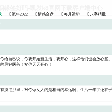
姻缘签好吗-凯发k8官网下载客户端中心
载
流年2022
情感合盘
每月运势
八字精批
呀
。你给自己说，你要开始新生活，要开心，这样他们也会放心些
伤的最好医药！祝你天天开心！
没有摸过那里，对你做女人的是相当的幸运啊。生活一年了还在