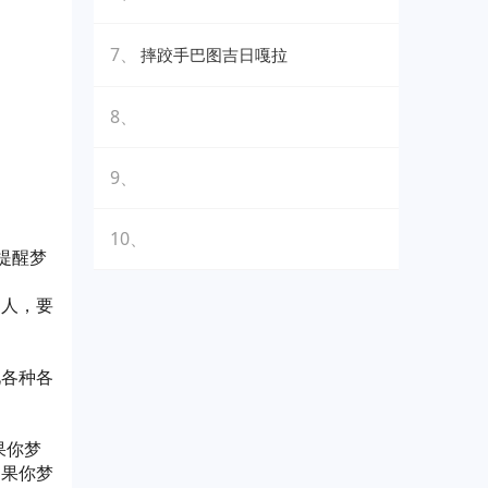
7、
摔跤手巴图吉日嘎拉
8、
9、
10、
提醒梦
的人，要
见各种各
果你梦
如果你梦