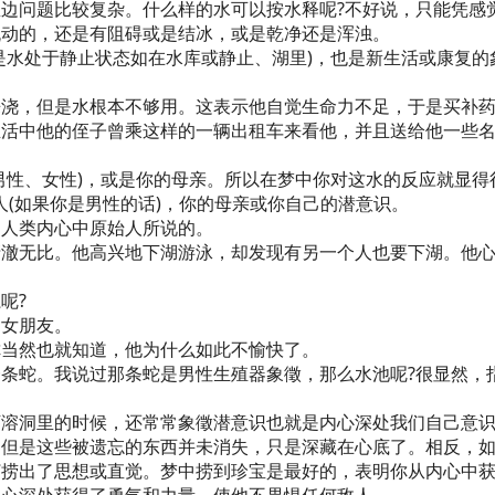
边问题比较复杂。什么样的水可以按水释呢?不好说，只能凭感
流动的，还是有阻碍或是结冰，或是乾净还是浑浊。
是水处于静止状态如在水库或静止、湖里)，也是新生活或康复的
来浇，但是水根本不够用。这表示他自觉生命力不足，于是买补
生活中他的侄子曾乘这样的一辆出租车来看他，并且送给他一些
男性、女性)，或是你的母亲。所以在梦中你对这水的反应就显得
人(如果你是男性的话)，你的母亲或你自己的潜意识。
是人类内心中原始人所说的。
清澈无比。他高兴地下湖游泳，却发现有另一个人也要下湖。他
呢?
的女朋友。
你当然也就知道，他为什么如此不愉快了。
条蛇。我说过那条蛇是男性生殖器象徵，那么水池呢?很显然，
下溶洞里的时候，还常常象徵潜意识也就是内心深处我们自己意
。但是这些被遗忘的东西并未消失，只是深藏在心底了。相反，
打捞出了思想或直觉。梦中捞到珍宝是最好的，表明你从内心中