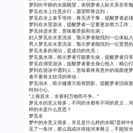
梦到向平静的水面眺望，表明梦者人际关系非常
梦见在水上任意步行，愿望即将达到；
梦见在水上束手等待，将无济于事，提醒梦者必
梦到在水里游泳，提醒梦者一定要更加努力工作
梦见掉进水里，意味着受损和生病；
妇人梦见在水里洗澡，预示梦者能找到一位体贴
男人梦见在水里洗澡，预示梦者能找到一位贤慧
梦见水多的湖泊，是成功的先兆；
梦见臭水湖，暗示梦者可能要生病，提醒梦者日
梦见在湖里游泳，提醒梦者要全身心投入，精心
梦到在游泳中遇到人，意味着将有意外的场面使梦
者不要有太轻浮的举动；
梦见溺水，暗示健康方面有阴影。提醒梦者旧病
特别小心。
“上善若水，水善利万物而不争。”
梦见水的意义很多，不同的水都有不同的意义，
样的水是什么意思？
梦见水
梦中的水意义很多，并且是什么样的水呢?是杯中
见了一条河，那么我或许得按河来释义，不能按