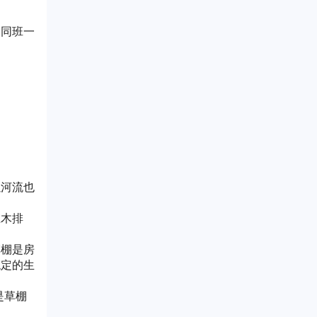
是同班一
以河流也
在木排
草棚是房
稳定的生
是草棚