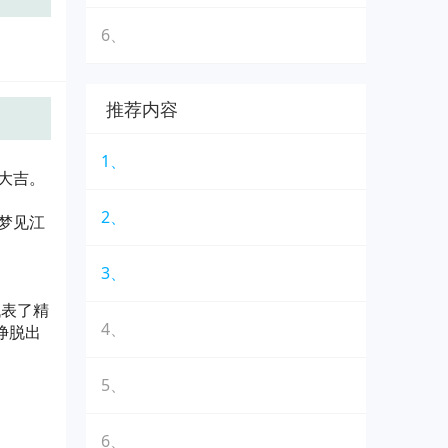
6、
推荐内容
1、
大吉。
2、
梦见江
3、
代表了精
4、
挣脱出
5、
6、