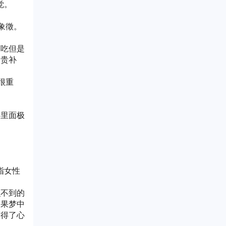
觉。
象徵。
药吃但是
名贵补
很重
心里面极
指女性
识不到的
如果梦中
获得了心