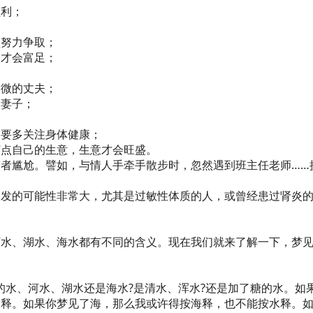
顺利；
须努力争取；
，才会富足；
入微的丈夫；
的妻子；
常要多关注身体健康；
打点自己的生意，生意才会旺盛。
者尴尬。譬如，与情人手牵手散步时，忽然遇到班主任老师……
复发的可能性非常大，尤其是过敏性体质的人，或曾经患过肾炎
河水、湖水、海水都有不同的含义。现在我们就来了解一下，梦
的水、河水、湖水还是海水?是清水、浑水?还是加了糖的水。如
水释。如果你梦见了海，那么我或许得按海释，也不能按水释。