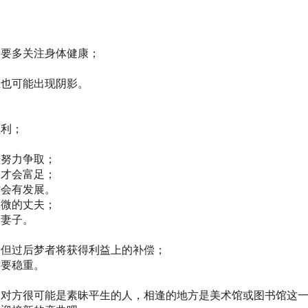
常要多关注身体健康；
上也可能出现阴影。
顺利；
须努力争取；
，才会富足；
才会有发展。
入微的丈夫；
的妻子。
，但过后梦者将获得利益上的补偿；
世要稳重。
。对方很可能是素昧平生的人，相逢的地方是美术馆或图书馆这