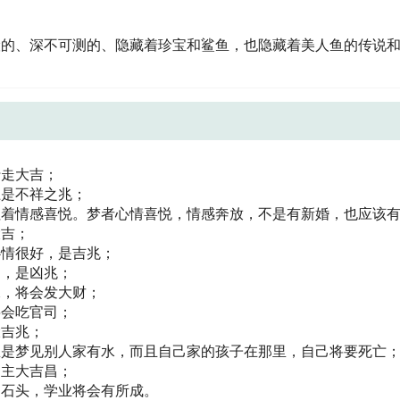
险的、深不可测的、隐藏着珍宝和鲨鱼，也隐藏着美人鱼的传说
行走大吉；
上是不祥之兆；
征着情感喜悦。梦者心情喜悦，情感奔放，不是有新婚，也应该
大吉；
心情很好，是吉兆；
中，是凶兆；
水，将会发大财；
将会吃官司；
大吉兆；
思是梦见别人家有水，而且自己家的孩子在那里，自己将要死亡
，主大吉昌；
、石头，学业将会有所成。