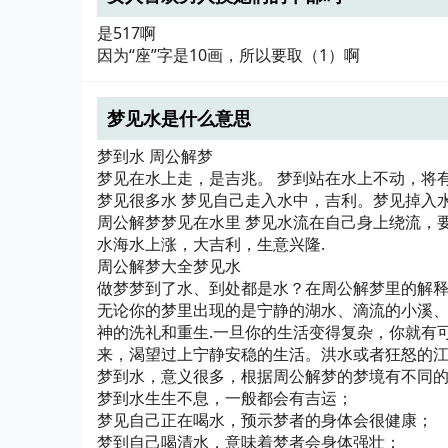
是517啊
因为“座”字是10画，所以要取（1）啊
梦见水是什么意思
梦到水 周公解梦
梦见在水上走，是吉兆。 梦到站在水上不动，将
梦见很多水 梦见自己走入水中，吉利。梦见掉入
周公解梦梦见在水里 梦见水流在自己身上绕流，
水海水上涨，大吉利，生意兴隆.
周公解梦大全梦见水
做梦梦到了水、到处都是水？在周公解梦里的解
无论你的梦里出现的是宁静的湖水、滴流的小溪
神的洗礼和重生.一旦你的生活变得复杂，你就有
来，渴望过上宁静安稳的生活。洪水或者狂怒的
梦到水，意义很多，根据周公解梦的梦境有不同
梦到水生生不息，一般都会有吉运；
梦见自己正在喝水，预示梦者的身体会很健康；
梦到自己喝清水，意味着梦者会身体强壮；