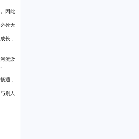
他。因此
脱必死无
着成长，
见河流淤
号。
流畅通，
我与别人