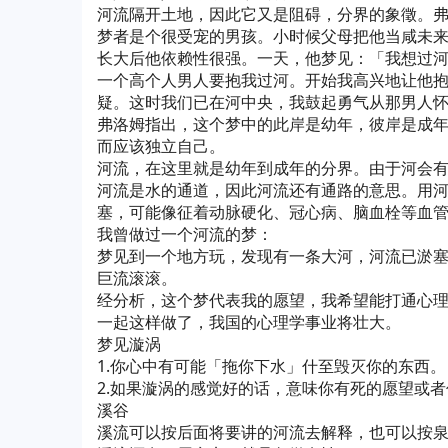
河流隔开土地，因此它又是阻碍，分界的象徵。
梦者是个很受宠的男孩。小时候父母把他当咸未
长大后他依赖性很强。一天，他梦见：「我想过
一个高个人男人要抱我过河。开始我高兴地让他
疑。这时我们已在河中央，我鼓起勇气从那男人
弗洛姆指出，这个梦中的此岸是幼年，彼岸是成
而应该独立自己。
河流，在这里就是幼年到成年的分界。由于河会
河流是水的通道，因此河流还有通路的意思。用
塞，可能像征着动脉硬化、冠心病、脑血栓等血
我曾做过一个河流的梦：
梦见到一个地方玩，发现有一条大河，河流已淤
巨流滚滚。
经分析，这个梦代表我的愿望，我希望能打通心
一起这样做了，我国的心理学事业将壮大。
梦见漩涡
1.你心中有可能「拖你下水」什至毁灭你的东西。
2.如果漩涡的感觉好的话，意味你有死的愿望或
溪谷
溪流可以按后面将要讲的河流去解释，也可以按