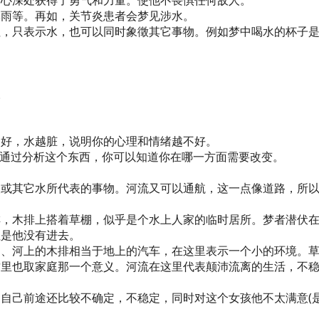
内心深处获得了勇气和力量。使他不畏惧任何敌人。
淋雨等。再如，关节炎患者会梦见涉水。
征，只表示水，也可以同时象徵其它事物。例如梦中喝水的杯子
。
越好，水越脏，说明你的心理和情绪越不好。
?通过分析这个东西，你可以知道你在哪一方面需要改变。
人或其它水所代表的事物。河流又可以通航，这一点像道路，所
排，木排上搭着草棚，似乎是个水上人家的临时居所。梦者潜伏
但是他没有进去。
棚、河上的木排相当于地上的汽车，在这里表示一个小的环境。
这里也取家庭那一个意义。河流在这里代表颠沛流离的生活，不
自己前途还比较不确定，不稳定，同时对这个女孩他不太满意(