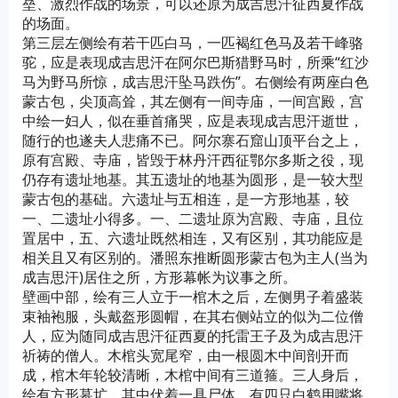
垒、激烈作战的场景，可以还原为成吉思汗征西夏作战
的场面。
第三层左侧绘有若干匹白马，一匹褐红色马及若干峰骆
驼，应是表现成吉思汗在阿尔巴斯猎野马时，所乘“红沙
马为野马所惊，成吉思汗坠马跌伤”。右侧绘有两座白色
蒙古包，尖顶高耸，其左侧有一间寺庙，一间宫殿，宫
中绘一妇人，似在垂首痛哭，应是表现成吉思汗逝世，
随行的也遂夫人悲痛不已。阿尔寨石窟山顶平台之上，
原有宫殿、寺庙，皆毁于林丹汗西征鄂尔多斯之役，现
仍存有遗址地基。其五遗址的地基为圆形，是一较大型
蒙古包的基础。六遗址与五相连，是一方形地基，较
一、二遗址小得多。一、二遗址原为宫殿、寺庙，且位
置居中，五、六遗址既然相连，又有区别，其功能应是
相关且又有区别的。潘照东推断圆形蒙古包为主人(当为
成吉思汗)居住之所，方形幕帐为议事之所。
壁画中部，绘有三人立于一棺木之后，左侧男子着盛装
束袖袍服，头戴盔形圆帽，在其右侧站立的似为二位僧
人，应为随同成吉思汗征西夏的托雷王子及为成吉思汗
祈祷的僧人。木棺头宽尾窄，由一根圆木中间剖开而
成，棺木年轮较清晰，木棺中间有三道箍。三人身后，
绘有方形墓圹，其中伏着一具尸体，有四只白鹤用嘴将