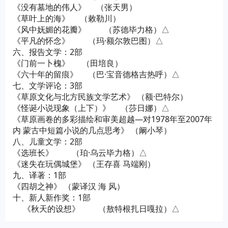
《没有墓地的伟人》 （张天男）
《草叶上的海》 （敕勒川）
《风中妩媚的花瓣》 （苏德毕力格）△
《平凡的怀念》 （玛·额尔敦巴图）△
六、报告文学：2部
《门前一卜槐》 （田培良）
《六十年的留痕》 （巴·宝音德格吉热呼）△
七、文学评论：3部
《草原文化与北方民族文学艺术》 （额·巴特尔）
《怪诞小说现象（上下）》 （莎日娜）△
《草原画卷的多彩描绘和审美超越—对1978年至2007年
内 蒙古中短篇小说的几点思考》 （阚小琴）
八、儿童文学：2部
《选班长》 （珀·乌云毕力格）△
《迷失在玩偶城堡》 （王存喜 马端刚）
九、译著：1部
《四胡之神》 （蒙译汉 海 风）
十、新人新作奖：1部
《秋天的设想》 （敖特根扎日嘎拉）△