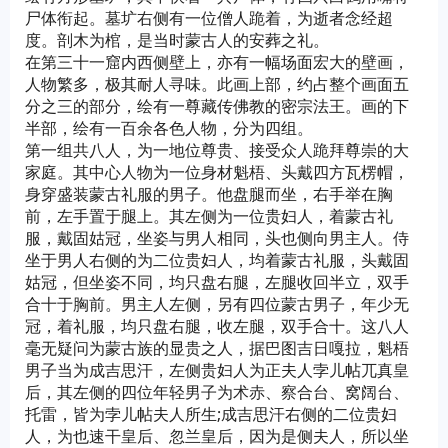
尸体衔起。墓圹右侧有一位僧人跪着，为逝者念经超
度。剖木为棺，是当时蒙古人的安葬之礼。
在第三十一窟内西侧壁上，亦有一幅场面宏大的壁画，
人物繁多，极其耐人寻味。此画上部，约占整个画面五
分之三的部分，绘有一尊藏传佛教的密宗法王。画的下
半部，绘有一百余各色人物，分为四组。
第一组共八人，为一地位尊贵、接受众人跪拜尊崇的大
家庭。其中心人物为一位身材魁梧、头戴四方瓦楞帽，
身穿盛装蒙古礼服的男子。他盘腿而坐，右手举在胸
前，左手置于腿上。其左侧为一位贵妇人，着蒙古礼
服，戴固姑冠，坐姿与男人相同，头也侧向男主人。侍
坐于男人右侧的为二位贵妇人，均着蒙古礼服，头戴固
姑冠，但坐姿不同，均只盘右腿，左腿收回半立，双手
合十于胸前。男主人左侧，另有四位蒙古男子，年少无
冠，着礼服，均只盘右腿，收左腿，双手合十。这八人
毫无疑问为蒙古族的显贵之人，据巴图吉日嘎拉，魁梧
男子当为成吉思汗，左侧贵妇人为正夫人孛儿帖兀真皇
后，其左侧的四位年轻男子为术赤、察合台、窝阔台、
托雷，皆为孛儿帖夫人所生;成吉思汗右侧的二位贵妇
人，为也速干皇后、忽兰皇后，因为是侧夫人，所以坐