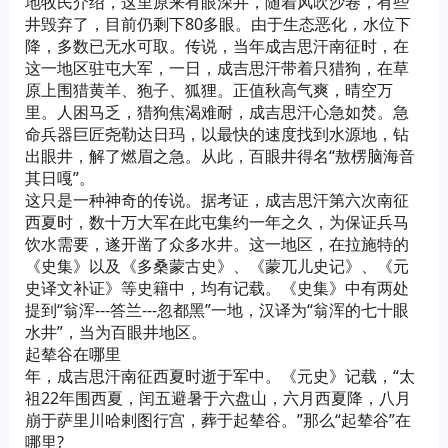
地牧民介绍，这里原来有眼深井，随着风吹沙卷，有些
井毁弃了，目前仍剩下80多眼。由于生态恶化，水位下
降，多数已无水可取。传说，当年成吉思汗南征时，在
这一地区驻屯大军，一日，成吉思汗带着只猎狗，在草
原上围猎黄羊、狍子、狐狸。正值秋高气爽，晴空万
里。人困马乏，猎狗焦渴难耐，成吉思汗心急如焚。急
命兵器巨匠尧勒达日玛，以最快的速度找到水源地，钻
出眼井，解了燃眉之急。从此，百眼井得名“敖楞脑海音
其日嘎”。
这只是一种神奇的传说。据考证，成吉思汗第六次南征
西夏时，数十万大军在此屯集约一年之久，为保证兵马
饮水需要，遂开凿了众多水井。这一地区，在拉施特的
《史集》以及《多桑蒙古史》、《蒙兀儿史记》、《元
史译文补证》等史籍中，均有记载。《史集》中有两处
提到“翁浑---答兰---忽都黑”一地，汉译为“翁浑的七十眼
水井”，当为百眼井地区。
起辇谷在哪里
年，成吉思汗南征西夏时逝于军中。《元史》记载，“太
祖22年围西夏，闰五避暑于六盘山，六月西夏降，八月
崩于萨里川哈剌图行宫，葬于起辇谷。”那么“起辇谷”在
哪里?