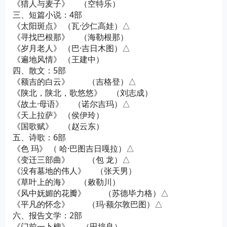
《猎人与麦子》 （空特乐）
三、短篇小说：4部
《太阳斑点》 （瓦·沙仁高娃）△
《寻找巴根那》 （海勒根那）
《岁月老人》 （巴·吉日木图）△
《遍地风情》 （王建中）
四、散文：5部
《额吉的白云》 （吉格登）△
《陕北，陕北，歌悠悠》 （刘志成）
《故土·母语》 （诺尔吉玛）△
《天上拉萨》 （侯伊玲）
《国歌赋》 （赵云东）
五、诗歌：6部
《色 玛》 （ 哈·巴图吉日嘎拉）△
《变迁三部曲》 （包 龙）△
《没有墓地的伟人》 （张天男）
《草叶上的海》 （敕勒川）
《风中妩媚的花瓣》 （苏德毕力格）△
《平凡的怀念》 （玛·额尔敦巴图）△
六、报告文学：2部
《门前一卜槐》 （田培良）