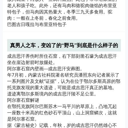
老人和孩子吃。此外，还有马肉和骆驼肉做馅的布里亚
特包子，但马肉因其热量大，冬季三九天多食用。驼
肉：一般在上冬前，春化之前食用。
巴图吉日嘎拉与布里亚特包子
真男人之车，变凶了的“野马”到底是什么样子的
成吉思汗养伤时所住石窟，右下部刻凿石壕为成吉思汗
坐在崖边射箭时放腿处。
阿尔寨石窟内壁画---成吉思汗安葬图。
年7月初，内蒙古社科院著名研究员潘照东向记者展示了
一系列图片及文献“证据”，认为在位于鄂尔多斯高原的鄂
托克旗发现的重大遗迹，可能是成吉思汗真正的墓地。
遗迹离鄂尔多斯境内的成吉思汗陵不足公里。
阿尔寨石窟解谜
在鄂托克旗阿尔巴斯苏木一马平川的草原上，凸地兀起
一座数十米高的红色砂石平顶山，山上洞窟鳞次，这就
是阿尔寨石窟。
据《蒙古秘史》记载，年秋，岁的成吉思汗仍然雄心不