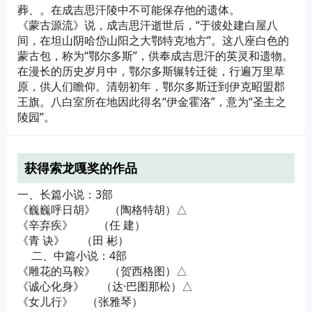
葬、。在成吉思汗陵中不可能保存他的遗体。
《蒙古源流》说，成吉思汗逝世后，“于彼处建白屋八
间，在坦山阴哈岱山阳之大鄂特克地方”。这八座白色的
蒙古包，称为“鄂尔多斯”，供奉成吉思汗的英灵和遗物。
在漫长的历史岁月中，鄂尔多斯辗转迁徙，行遍万里草
原，供人们瞻仰。清朝初年，鄂尔多斯迁到伊克昭盟郡
王旗。八白室所在地因此得名“伊金霍洛”，意为“圣主之
陵园”。
获得索龙嘎奖的作品
一、长篇小说：3部
《巍巍呼日胡》 （陶格特胡）△
《辛弃疾》 （任 建）
《青 诀》 （田 彬）
二、中篇小说：4部
《雕花的马鞍》 （贺西格图）△
《诚心化身》 （达·巴图那松）△
《女儿行》 （张雅琴）