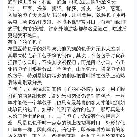
的制作工序有：和面、醒面（和完面后搁15至30分
钟）、压面、搓条、摘胚、揉胚、擀皮、包馅、烹蒸。
入屉的包子大火蒸约15分钟，即可食用。这种包子用料
实惠，汤浓馅鲜皮薄、不膻不腻非常可口，有着“面团里
的手扒肉”的美誉。许多外地游客都慕名品尝过，吃过后
更是赞不绝口。
有面子的羊包子
布里亚特包子的外型与其他民族的包子并无多大差别，
其最大特点在于包子馅的制作，其次，在包包子时皮在
捏褶子收口时，不将其收紧捏扭，而是留个小口。布里
亚特包子用形状分成：羊包子、山羊包子、骆驼包子和
碗包子。特别是以前考究的喇嘛把香叶插在包子上蒸熟
后味道别致鲜美。
羊包子，即用温和勒其格（羊的心外膜）做皮，用羊腰
附近的两条细长肉，高列米和肉做馅烹饪的包子。一只
羊才能做一个羊包子，也只有最尊贵的客人才能吃到如
此珍贵的包子。如果谁吃到了这样的包子，那可真是主
人给了他十足的面子。山羊包子，馅没有什么特别之
处，只是包包子时一点点的朝上捏褶再封口，外形好似
山羊角一样，因此得名。碗包子，即杀羊后将羊的脑浆
放入碗里，再放入一些调料蒸熟。此包子常常给家里的