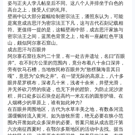
姿与正夫人孛儿帖皇后不同。这八个人并排坐于白色的
高台之上，接受人们的礼拜。
壁画中以大部分篇幅绘制密宗法王，潘照东认为，可能
是寓意成吉思汗为密宗法王下凡，这与古代石刻记载相
符。更值得一提的是，这幅壁画中部，成吉思汗家族与
密宗法王之间，蓝黑色背景之上，绘有一座赭红色平顶
山，颇似阿尔寨石窟山。
成吉思汗与百眼井
阿尔寨石窟往东约二十里，有一处古井遗址，名曰“百眼
井”。在不到方公里的范围内，竟分布着八十余口深井，
旁有饮马石槽，当地牧民称百眼井为“敖楞脑海音其日
嘎”，意思为“众狗之井”。在一望无际的高原上，八十多
眼井星罗棋布，深者几十米，浅者十余米，井壁光滑，
并无斧砍刀劈的痕迹，也无下井的蹬阶。为防止泥沙淤
积，井口处多以石块垒起高约一米左右的圆形护墙。在
人烟稀少的草原上，谁有如此神力?
在百眼井周围地区，古代为水草丰美之地，有数条河流
潺缓蜿转流入黄河。如为放牧所需，绝无必要在狭小范
围内开凿如此众多深井的必要。答案只能从成吉思汗第
六次南征西夏时，在鄂尔多斯地区的活动中去找。据当