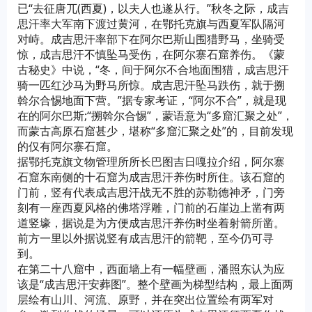
已“去征唐兀(西夏)，以夫人也遂从行。”秋冬之际，成吉
思汗率大军南下渡过黄河，在鄂托克旗与西夏军队隔河
对峙。成吉思汗率部下在阿尔巴斯山围猎野马，坐骑受
惊，成吉思汗不慎坠马受伤，在阿尔寨石窟养伤。《蒙
古秘史》中说，“冬，间于阿尔不合地面围猎，成吉思汗
骑一匹红沙马为野马所惊。成吉思汗坠马跌伤，就于搠
斡尔合惕地面下营。”据专家考证，“阿尔不合”，就是现
在的阿尔巴斯;“搠斡尔合惕”，蒙语意为“多窟汇聚之处”，
而蒙古高原石窟甚少，堪称“多窟汇聚之处”的，目前发现
的仅有阿尔寨石窟。
据鄂托克旗文物管理所所长巴图吉日嘎拉介绍，阿尔寨
石窟东南侧的十石窟为成吉思汗养伤时所住。该石窟的
门前，竖有代表成吉思汗战无不胜的苏勒德神矛，门旁
刻有一座西夏风格的佛塔浮雕，门前的石崖边上凿有两
道竖壕，据说是为方便成吉思汗养伤时坐着射箭所凿。
前方一里以外据说竖有成吉思汗的箭靶，至今仍可寻
到。
在第二十八窟中，西面墙上有一幅壁画，潘照东认为应
该是“成吉思汗安葬图”。整个壁画为梯型结构，最上面两
层绘有山川、河流、原野，并在突出位置绘有两军对