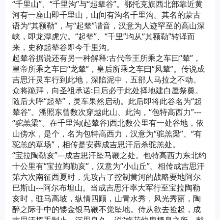
“千里山”、“千里沟”与“起辇谷”。鄂托克旗西北部靠近黄
河有一座山即千里山，山间有沟名千里沟。其名的蒙古
语为“其额勒”，与“起辇”谐音，汉意为人迹罕至的高山深
峡，即龙潭虎穴。“起辇”、“千里”均从“其额勒”转译而
来，史称起辇谷即今千里沟。
起辇谷据说还有另一种解释:古代帝王所乘之车曰“辇”，
皇帝所乘之车曰“龙辇”，皇后所乘之车曰“凤辇”。传说成
吉思汗灵车行到此地，深陷泥中，五部人马拉之不动。
众将跪拜，向圣祖承诺:日后必于此处择地建白屋祭奠。
随后大呼“起辇”，灵车果然启动。此后即将此谷名为“起
辇谷”。潘照东曾数次穿越此山、此沟，“包特高西力”---
“驼羔梁”。在千里沟(起辇谷)西北数公里有一处谷地，依
山傍水，是个，名为包特高西力，汉意为“驼羔梁”、“有
驼羔的草场”，相传是安葬成吉思汗后杀驼羔处。
“宝拉陶勒亥”---成吉思汗坠马鞭之处。包特高西力东北约
十公里有“宝拉陶勒亥”，汉意为“小山丘”。相传成吉思汗
第六次南征西夏时，先攻占了控制黄河的战略要地阿尔
巴斯山---阿尔布坦山。当成吉思汗率大军行至宝拉陶勒
亥时，驻马高坡，纵情四顾，山青水秀，风光秀丽，陶
醉之际手中的镂金银马鞭不觉坠地。侍从欲去捡起，成