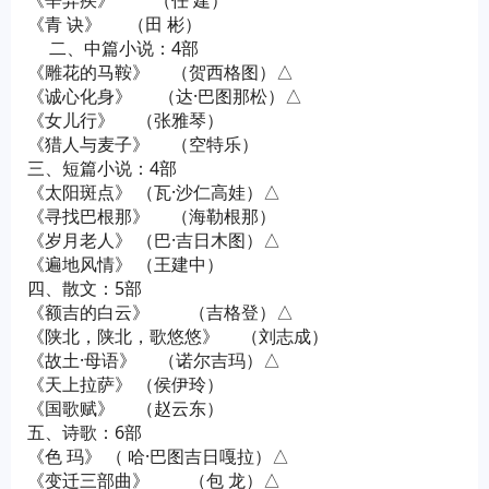
《辛弃疾》 （任 建）
《青 诀》 （田 彬）
二、中篇小说：4部
《雕花的马鞍》 （贺西格图）△
《诚心化身》 （达·巴图那松）△
《女儿行》 （张雅琴）
《猎人与麦子》 （空特乐）
三、短篇小说：4部
《太阳斑点》 （瓦·沙仁高娃）△
《寻找巴根那》 （海勒根那）
《岁月老人》 （巴·吉日木图）△
《遍地风情》 （王建中）
四、散文：5部
《额吉的白云》 （吉格登）△
《陕北，陕北，歌悠悠》 （刘志成）
《故土·母语》 （诺尔吉玛）△
《天上拉萨》 （侯伊玲）
《国歌赋》 （赵云东）
五、诗歌：6部
《色 玛》 （ 哈·巴图吉日嘎拉）△
《变迁三部曲》 （包 龙）△