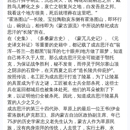
吉思汗挥手制止，沉思良久，说“梅花幼鹿栖息之所，戴
胜鸟儿孵化之乡，衰亡之朝复兴之地，白发吾息之邦。
我看这个地方很美，死后就埋葬在这里吧。”
“霍洛图山”---长陵。宝拉陶勒亥东侧有霍洛图山，即环行
山，碗状山，相传即为《蒙古源流》中所说的祭祀成吉
思汗的“长陵”所在。
在《史集》、《多桑蒙古史》、《蒙兀儿史记》、《元
史译文补证》等重要的史籍中，都记载了成吉思汗在“翁
浑---答兰---忽都黑”(翁浑的七十眼井)地方做了噩梦，知道
自己将不久于人世。那么成吉思汗完全可能逝于鄂托
克，为保证战争胜利，秘不发丧，而停灵于阿尔寨山顶
之阴凉的石窟中，在灭西夏之后才“造长陵共仰庇护”。
按照传说，名工匠为成吉思汗打造了陵墓，为了让陵墓
的具置成为千古之谜，工匠被名士兵全部杀死，这些士
兵在返回都城后也被集体处死。他们的耳朵被割了下
来，以证明他们全被杀死。因此，知道成吉思汗陵墓具
置的人少之又少。
成吉思汗的第三十四代孙、草原上的最后一位王爷(伊金
霍洛旗札萨克郡王)、原内蒙古自治区政协副主席、年已
75岁的历史学家忠义老先生认为，蒙古人作为草原民
族，没有肉身崇拜的传统，人去世了，实行土葬、水