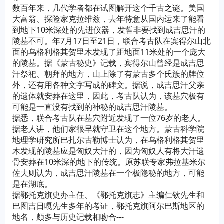
数百年来，几代学者都在试图解开这个千古之谜。美国
大富翁、探险家克拉维兹，去年特意从国内运来了能看
到地下10米深处的先进仪器，发誓非要找到成吉思汗的
陵墓不可。年7月17日至21日，联合考古队在宾得尔山北
面的乌格利格其贺里木发现了距地面11米处的一个庞大
的陵墓。据《蒙古秘史》记载，宾得尔山曾经是成吉思
汗祭祀、朝拜的地方，山上除了有蒙古多个氏族的牌位
外，还有用各种文字写成的碑文。据说，成吉思汗父亲
的遗体就安葬在这里，因此，考古队认为，该墓穴极有
可能是一直没有找到的神秘的成吉思汗陵墓。
据悉，联合考古队在墓穴附近发现了一位76岁的老人。
据老人讲，他们家很早就守卫在这个地方。蒙古科学院
地理学研究所巴扎尔古勒博士认为，在乌格利格其贺里
木发现的陵墓应是匈奴大汗的，因为匈奴人有将大汗遗
骨安葬在10米深的地下的传统。原苏联专家弗拉基米尔
佐夫则认为，成吉思汗陵墓在一个极隐秘的地方，可能
是在湖底。
据鄂托克旗史办主任、《鄂托克旗志》主编仁钦先生和
巴图吉日嘎先生多年的考证，鄂托克旗阿尔巴斯地区的
地名，颇多与历史记载相吻合---