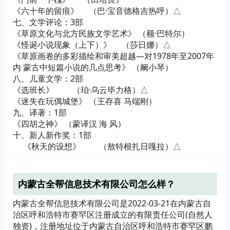
《六十年的留痕》 （巴·宝音德格吉热呼）△
七、文学评论：3部
《草原文化与北方民族文学艺术》 （额·巴特尔）
《怪诞小说现象（上下）》 （莎日娜）△
《草原画卷的多彩描绘和审美超越—对1978年至2007年
内 蒙古中短篇小说的几点思考》 （阚小琴）
八、儿童文学：2部
《选班长》 （珀·乌云毕力格）△
《迷失在玩偶城堡》 （王存喜 马端刚）
九、译著：1部
《四胡之神》 （蒙译汉 海 风）
十、新人新作奖：1部
《秋天的设想》 （敖特根扎日嘎拉）△
内蒙古全帮信息技术有限公司怎么样？
内蒙古全帮信息技术有限公司是2022-03-21在内蒙古自
治区呼和浩特市赛罕区注册成立的有限责任公司(自然人
独资)，注册地址位于内蒙古自治区呼和浩特市赛罕区鹏