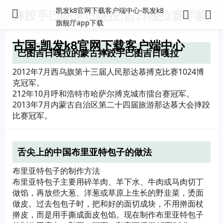
凯发k8官网下载客户端中心-凯发k8
摔跤手巴图吉日嘎拉,吉日嘎拉赛罕蒙
旗舰厅app下载
古国-凯发k8官网下载客户端中心
巴图吉日嘎拉的蒙古摔跤手巴图吉日嘎拉
2012年7月西乌旗第十三届人民那达慕搏克比赛1024博
克冠军。
212年10月呼和浩特市哈萨尔搏克城市擂台赛冠军。
2013年7月内蒙古自治区第二十四届旅游那达慕大会摔跤
比赛冠军。
舌尖上的中国布里亚特包子的做法
布里亚特包子的制作方法
布里亚特包子主要用碎羊肉、羊下水、牛肉或马肉切丁
做馅，再放些大葱、洋葱或草原上生长的野韭菜，烫面
做皮。过去包包子时，把和好的面切成块，不用擀面杖
擀皮，而是用手撕成面皮包馅。现在制作布里亚特包子