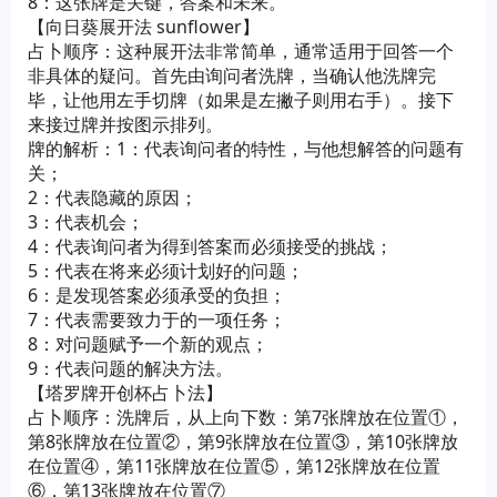
8：这张牌是关键，答案和未来。
【向日葵展开法 sunflower】
占卜顺序：这种展开法非常简单，通常适用于回答一个
非具体的疑问。首先由询问者洗牌，当确认他洗牌完
毕，让他用左手切牌（如果是左撇子则用右手）。接下
来接过牌并按图示排列。
牌的解析：1：代表询问者的特性，与他想解答的问题有
关；
2：代表隐藏的原因；
3：代表机会；
4：代表询问者为得到答案而必须接受的挑战；
5：代表在将来必须计划好的问题；
6：是发现答案必须承受的负担；
7：代表需要致力于的一项任务；
8：对问题赋予一个新的观点；
9：代表问题的解决方法。
【塔罗牌开创杯占卜法】
占卜顺序：洗牌后，从上向下数：第7张牌放在位置①，
第8张牌放在位置②，第9张牌放在位置③，第10张牌放
在位置④，第11张牌放在位置⑤，第12张牌放在位置
⑥，第13张牌放在位置⑦