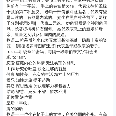
物语一 脚上有新月，头顶上有王冠，王冠中有球状物，
胸前有个十字架。 手上的卷轴是tora，代表法律和圣经
十诫的第二种意义。 卷轴一部份被斗蓬遮著，代表有些
是口述的，有些是内藏的。 她坐在黑白柱子前面，两柱
子分别标示b 和j，代表二元论。 她的背后是个神殿的屏
风，长著棕榈树和石榴树。 她代表宗教上的新娘和母
亲、星星之女以及伊甸园的夏娃。
物语二 帷幕后的水代表无意识想法深处，隐藏丰富的资
源。 [颠覆塔罗牌图解速成] 代表圣母或教宗的妻子。
tora....听说圣经密码，每隔一段希伯来文字就会出
现"torah".
恋爱 蕴藏内心的热情 无法实现的相思
工作 研究心旺盛 缺乏足够的智慧
健康 知性美、充实的生活 精神上的压力
娱乐 知性之旅 提不起劲
其它 深思熟虑 欠缺理解力和包容力
结论 智慧、充实 不智、欲求不满
正位置 逆位置
皇后「丰收」
牌的物语：
物语一 一位坐在椅子上的女性，穿著华丽的外袍、有高