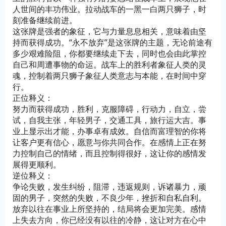
人世间的丰功伟业。拉动战车的一黑一白两只狮子，时
刻准备继续前进。
这张牌是强者的象征，它与力量息息相关，意味着由坚
持而获得成功。“永不放弃”是这张牌的主题，无论前途有
多少艰难险阻，你都要继续走下去，同时也会由此掌控
自己和周遭事物的命运。战车上的胜利者象征人类的灵
魂，控制着两只狮子象征人类意志与本能，在时间中穿
行。
正位释义：
努力而获得成功，胜利，克服障碍，行动力，自立，尝
试，自我主张，年轻男子，交通工具，旅行运大吉。事
业上显示出才能，办事卓有成效。自信而富理智的你将
让客户更有信心，愿意与你共同合作。在感情上正在努
力控制自己的情绪，而且控制得很好，这让你的感情发
展得更顺利。
逆位释义：
争论失败，发生纠纷，阻滞，违返规则，诉诸暴力，顽
固的男子，突然的失败，不良少年，挫折和自私自利。
放弃以往在事业上所坚持的，结局将会更加完美。感情
上失去方向，你已经没有以往的冷静，这让对方在心中