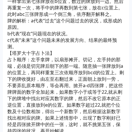
一样拿出第七张牌放在b位置，数过的牌放到一边。然后
再重复一次，将手中的牌再数到第七张，放在c位置上。
此时abc三张牌形成一个倒三角，依序翻开解释之。
牌的解析：a代表“过去”这个问题过去的状况，或形成的
原因。
b代表“现在”问题现在的状况。
c代表“未来”这个问题未来的发展方向、结果的最终预
测。
【塔罗大十字占卜法】
占卜顺序：左手拿牌，以扇形摊开。切记，左手持的那
端，必须是切完牌后朝下的那一端。随意抽一张牌放到a
的位置上，再同样重复三次依顺序放到bcd的位置上。剩
下的牌收拢好，由左至右翻过来，正面朝上放到一旁，
不要弄乱原本顺序，等会再用。掀开a-d四张牌，把这些
牌牌面的数字全加起来，如果数字小于或等于22,就从剩
下的牌堆中找出对应其数字的牌，然后不改它原本的正
逆位置，直接放到e的位置。如果数字超过22,就把个位
数及十位数相加，得出一个新数字，然后根据这新数字
找出相对应的牌。如果上述情形中，出现了数字刚好已
经是四张掀开牌中的任一张，这时，就不挑第五张，保
持四张的状况，再开始解读。