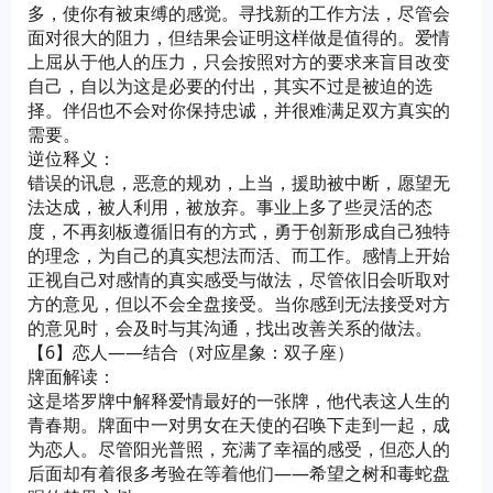
多，使你有被束缚的感觉。寻找新的工作方法，尽管会
面对很大的阻力，但结果会证明这样做是值得的。爱情
上屈从于他人的压力，只会按照对方的要求来盲目改变
自己，自以为这是必要的付出，其实不过是被迫的选
择。伴侣也不会对你保持忠诚，并很难满足双方真实的
需要。
逆位释义：
错误的讯息，恶意的规劝，上当，援助被中断，愿望无
法达成，被人利用，被放弃。事业上多了些灵活的态
度，不再刻板遵循旧有的方式，勇于创新形成自己独特
的理念，为自己的真实想法而活、而工作。感情上开始
正视自己对感情的真实感受与做法，尽管依旧会听取对
方的意见，但以不会全盘接受。当你感到无法接受对方
的意见时，会及时与其沟通，找出改善关系的做法。
【6】恋人——结合（对应星象：双子座）
牌面解读：
这是塔罗牌中解释爱情最好的一张牌，他代表这人生的
青春期。牌面中一对男女在天使的召唤下走到一起，成
为恋人。尽管阳光普照，充满了幸福的感受，但恋人的
后面却有着很多考验在等着他们——希望之树和毒蛇盘