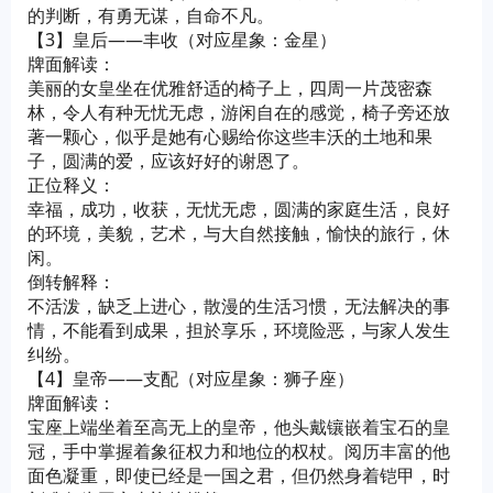
的判断，有勇无谋，自命不凡。
【3】皇后——丰收（对应星象：金星）
牌面解读：
美丽的女皇坐在优雅舒适的椅子上，四周一片茂密森
林，令人有种无忧无虑，游闲自在的感觉，椅子旁还放
著一颗心，似乎是她有心赐给你这些丰沃的土地和果
子，圆满的爱，应该好好的谢恩了。
正位释义：
幸福，成功，收获，无忧无虑，圆满的家庭生活，良好
的环境，美貌，艺术，与大自然接触，愉快的旅行，休
闲。
倒转解释：
不活泼，缺乏上进心，散漫的生活习惯，无法解决的事
情，不能看到成果，担於享乐，环境险恶，与家人发生
纠纷。
【4】皇帝——支配（对应星象：狮子座）
牌面解读：
宝座上端坐着至高无上的皇帝，他头戴镶嵌着宝石的皇
冠，手中掌握着象征权力和地位的权杖。阅历丰富的他
面色凝重，即使已经是一国之君，但仍然身着铠甲，时