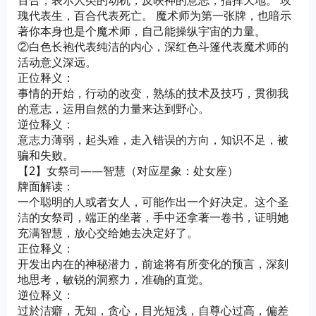
百合，表示人类的动机，反映神的意志，指挥天地。 玫
瑰代表生，百合代表死亡。 魔术师为第一张牌，也暗示
著你本身也是个魔术师，自己能操纵宇宙的力量。
②白色长袍代表纯洁的内心，深红色斗篷代表魔术师的
活动意义深远。
正位释义：
事情的开始，行动的改变，熟练的技术及技巧，贯彻我
的意志，运用自然的力量来达到野心。
逆位释义：
意志力薄弱，起头难，走入错误的方向，知识不足，被
骗和失败。
【2】女祭司——智慧（对应星象：处女座）
牌面解读：
一个聪明的人或者女人，可能作出一个好决定。这个圣
洁的女祭司，端正的坐著，手中还拿著一卷书，证明她
充满智慧，放心交给她去决定好了。
正位释义：
开发出内在的神秘潜力，前途将有所变化的预言，深刻
地思考，敏锐的洞察力，准确的直觉。
逆位释义：
过於洁癖，无知，贪心，目光短浅，自尊心过高，偏差