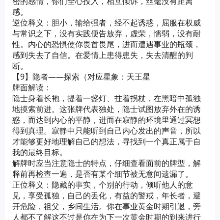
密的感情，你们全心投入，相互倾诉，丝毫没有距离
感。
逆位释义：胆小，输给强者，经不起诱惑，屈服在权威
与常识之下，没有实践便告放弃，虚荣，懦弱，没有耐
性。内心的恐惧使你畏首畏尾，进而遭遇事业的瓶颈，
感到失去了自信。在爱情上患得患失，失去清醒的判
断。
【9】隐者——探索（对应星象：天王星
牌面解读：
隐士身着长袍，提着一盏灯、拄着拐杖，在黑暗中孤独
地摸索前进。这张牌代表独处，隐士试图放弃外在的诱
惑，而达到内心的平静，进而在寂静的环境里通过冥想
得到真理。寂静中只能听到自己内心发出的声音，所以
才能够更好地理解自己的想法，寻找到一个真正属于自
我的最终目标。
解牌时应当注意隐士的特点，仔细查看面前的牌型，解
释前再检查一遍，是否有某个细节被无意间遗漏了。
正位释义：隐藏的事实，个别的行动，倾听他人的意
见，享受孤独，自己的丢化，有益的警戒，年长者，避
开危险，祖父，乡间生活。你在事业黄金时期引退，旁
人都不了解这不过是你在为下一次黄金时期的到来进行