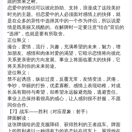
踞的禁果之树。
恋爱中的情侣可以彼此协助、支持，浪漫成了这段美好
时光的主题。但恋爱中的人必须面对感情上的抉择，就
是在众多的异性中选择其中的一个作为伴侣，所以说爱
情是既美丽又残酷的。在解牌时一定要注意“结合”背后的
“选择”，也就是要有所取舍。
正位释义：
撮合，爱情，流行，兴趣，充满希望的未来，魅力，增
加朋友。感情和肉体对爱的渴望，它暗示恋情将向彼此
关系更亲密的方向发展。事业上将面临重大的抉择，它
将关系到你的未来前途。
逆位释义：
禁不起诱惑，纵欲过度，反覆无常，友情变淡，厌倦，
争吵，华丽的打扮，优柔寡断。感情上表现幼稚，对成
长虽有期待与希望，却希望永远躲避危险，逃避责任。
事业上总保持着很高的戒心，让人感到很不舒服，不愿
同你合作。
【7】战车——胜利（对应星象：射手）
牌面解读：
这张牌描绘的是克服障碍、获得胜利的王者战车。牌面
上的胜利者以一种强有力的姿态站在战车上，展现他在