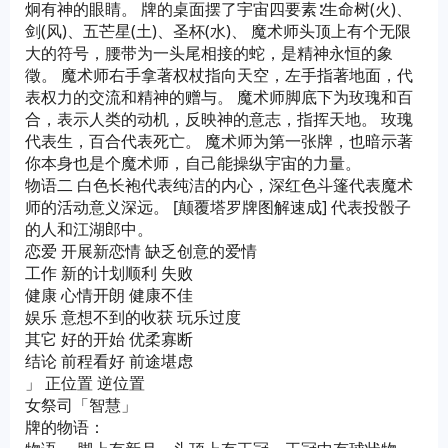
炯有神的眼睛。 牌的桌面摆了宇宙四要素∶生命树(火)、
剑(风)、五芒星(土)、圣杯(水)、 魔术师头顶上有个无限
大的符号，腰带为一头尾相接的蛇，是精神永恒的象
徵。 魔术师右手拿著权杖指向天空，左手指著地面，代
表权力的交流和精神的赠与。 魔术师脚底下为玫瑰和百
合，表示人类的动机，反映神的意志，指挥天地。 玫瑰
代表生，百合代表死亡。 魔术师为第一张牌，也暗示著
你本身也是个魔术师，自己能操纵宇宙的力量。
物语二 白色长袍代表纯洁的内心，深红色斗篷代表魔术
师的活动意义深远。 [颠覆塔罗牌图解速成] 代表投骰子
的人和江湖郎中。
恋爱 开展新恋情 缺乏创意的爱情
工作 新的计划顺利 失败
健康 心情开朗 健康不佳
娱乐 意想不到的收获 玩乐过度
其它 好的开始 优柔寡断
结论 前程看好 前途堪虑
」 正位置 逆位置
女祭司「智慧」
牌的物语：