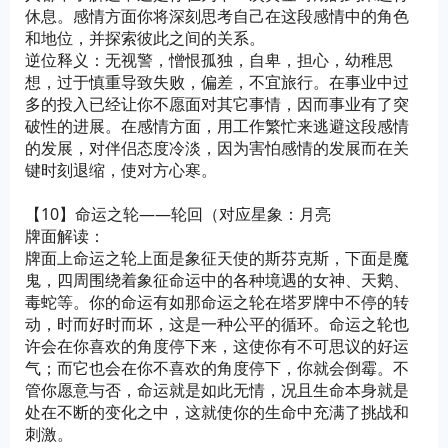
休息。感情方面你将深刻思考自己在这段感情中的角色
和地位，并探索彼此之间的关系。
逆位释义：无视警，憎恨孤独，自卑，担心，幼稚思
想，过于慎重导致失败，偏差，不宜旅行。在事业中过
多的投入已经让你不愿面对其它事情，因而事业有了突
破性的进展。在感情方面，用工作繁忙来逃避这段感情
的发展，对伴侣态度冷淡，因为害怕感情的发展而在关
键时刻退缩，使对方心寒。
【10】命运之轮——轮回（对应星象：月亮
牌面解读：
牌面上命运之轮上面是象征天使的斯芬克斯，下面是魔
鬼，四周围绕着象征命运中的各种境遇的女神、天鹅、
毒蛇等。你的命运有如那命运之轮在塔罗牌中不停的转
动，时而好时而坏，这是一种公平的循环。命运之轮也
许会在你喜欢的角度停下来，这使你有不可思议的好运
气；而它也会在你不喜欢的角度停下，你就会倒霉。不
管你愿意与否，命运就是如此无情，况且生命本身就是
处在不断的变化之中，这就使你的生命中充满了挑战和
刺激。