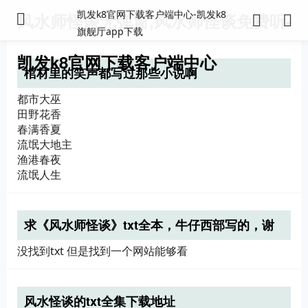
凯发k8官网下载客户端中心-凯发k8
风水师怪谈无弹窗,风水师怪谈免费听-
旗舰厅app下载
凯发k8官网下载客户端中心
棺材里的笑声都写过那些小说啊
都市大巫
田野花香
春满香夏
流氓大地主
渔港春夜
流氓人生
求《风水师怪谈》txt全本，牛仔西部写的，谢
谢！
没找到txt 但是找到一个网站能够看
风水怪谈的txt全集下载地址