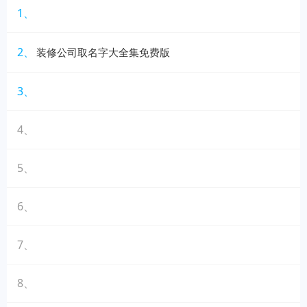
1、
2、
装修公司取名字大全集免费版
3、
4、
5、
6、
7、
8、