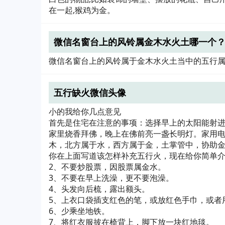
在一起,猴鸡为金。
微信名窗台上的风铃属金木水火土哪一个
微信名窗台上的风铃属于金木水火土当中的五行
五行缺火微信头像
小的我给你几点意见
首先是住宅在注意的事项：选择早上的太阳能射
家里烧香拜佛，晚上在佛前亮一盏长明灯。家用
木，北方属于水，西方属于金，土掌管中，协助
你在上面写道该怎样补充五行火，现在给你简单介
2、不要炒股票，因股票属金水。
3、不要在早上洗澡，更不要泡澡。
4、头发向后梳，露出额头。
5、上衣口袋插支红色的笔，或放红色手巾，或者
6、少乘坐地铁。
7、将红衣服披在椅背上，脚下放一块红地毯。