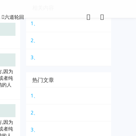
相关内容
六道轮回
1、
2、
3、
,因为
或者纯
热门文章
鸡的人
1、
2、
,因为
或者纯
3、
鸡的人