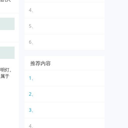
4、
5、
6、
推荐内容
长明灯。
方属于
1、
2、
3、
4、