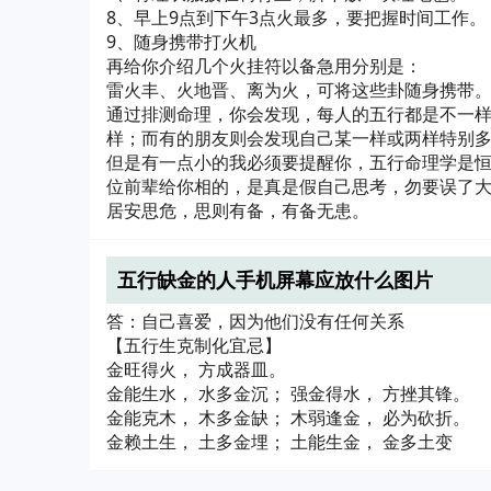
8、早上9点到下午3点火最多，要把握时间工作。
9、随身携带打火机
再给你介绍几个火挂符以备急用分别是：
雷火丰、火地晋、离为火，可将这些卦随身携带
通过排测命理，你会发现，每人的五行都是不一
样；而有的朋友则会发现自己某一样或两样特别
但是有一点小的我必须要提醒你，五行命理学是
位前辈给你相的，是真是假自己思考，勿要误了
居安思危，思则有备，有备无患。
五行缺金的人手机屏幕应放什么图片
答：自己喜爱，因为他们没有任何关系
【五行生克制化宜忌】
金旺得火， 方成器皿。
金能生水， 水多金沉； 强金得水， 方挫其锋。
金能克木， 木多金缺； 木弱逢金， 必为砍折。
金赖土生， 土多金埋； 土能生金， 金多土变