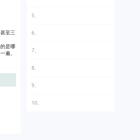
5、
样甚至三
6、
请的是哪
7、
相一遍。
8、
9、
10、