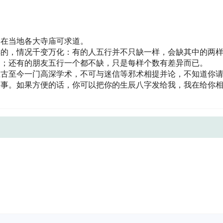
。在当地各大寺庙可求道。
样的，情况千变万化：有的人五行并不只缺一样，会缺其中的两
多；还有的朋友五行一个都不缺，只是每样个数有差异而已。
恒古至今一门高深学术，不可与迷信等邪术相提并论，不知道你
大事。如果方便的话，你可以把你的生辰八字发给我，我在给你