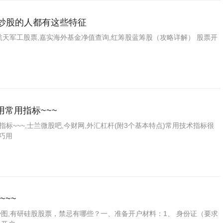
适合炒股的人都有这些特征
,航天军工股票,嘉实海外基金净值查询,红筹股蓝筹股（攻略详解） 股票开
常用指标~~~
~~~,士兰微股吧,今财网,外汇杠杆(附3个基本特点)常用技术指标很
巧用
~~
走势图,有研硅股股票，禁忌有哪些？一、准备开户材料：1、 身份证（要求