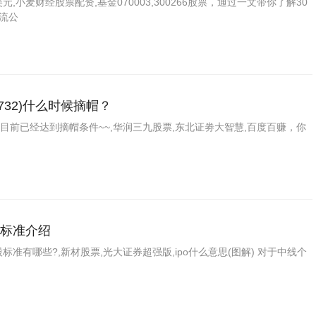
小麦财经股票配资,基金070003,300266股票，通过一文带你了解30
流公
732)什么时候摘帽？
t新梅目前已经达到摘帽条件~~,华润三九股票,东北证劵大智慧,百度百赚，你
标准介绍
有哪些?,新材股票,光大证券超强版,ipo什么意思(图解) 对于中线个