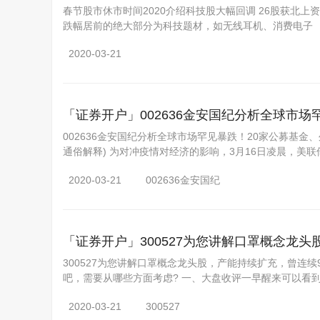
春节股市休市时间2020介绍科技股大幅回调 26股获北上资
跌幅居前的绝大部分为科技题材，如无线耳机、消费电子
2020-03-21
「证券开户」
002636金安国纪分析全球市
002636金安国纪分析全球市场罕见暴跌！20家公募基金、
通俗解释) 为对冲疫情对经济的影响，3月16日凌晨，美联
2020-03-21
002636金安国纪
「证券开户」
300527为您讲解口罩概念龙头
300527为您讲解口罩概念龙头股，产能持续扩充，曾连续9
吧，需要从哪些方面考虑? 一、大盘收评一早醒来可以看
2020-03-21
300527