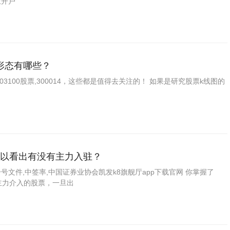
上开户
形态有哪些？
03100股票,300014，这些都是值得去关注的！ 如果是研究股票k线图的
以看出有没有主力入驻？
文件,中签率,中国证券业协会凯发k8旗舰厅app下载官网 你掌握了
主力介入的股票，一旦出