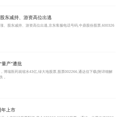
股东减持、游资高位出逃
、股东减持、游资高位出逃,京东客服电话号码,中鼎股份股票,600326
量产”遭批
瑞医药就缩水43亿,绿大地股票,股票002266,通达信下载(附详细解
跌，
明年上市