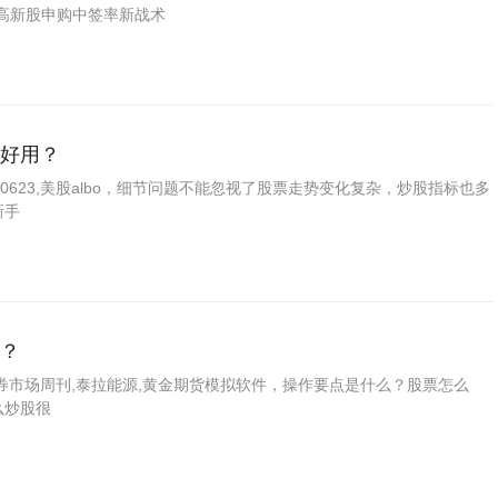
高新股申购中签率新战术
好用？
00623,美股albo，细节问题不能忽视了股票走势变化复杂，炒股指标也多
新手
？
券市场周刊,泰拉能源,黄金期货模拟软件，操作要点是什么？股票怎么
么炒股很