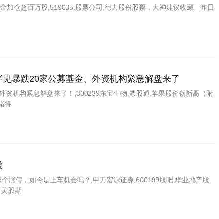
金加仓超百万股,519035,股票公司,德力股份股票，大神建议收藏 昨日
场罕见暴跌20家公募基金、外资机构紧急解盘来了
外资机构紧急解盘来了！,300239东宝生物,港股通,苹果股价创新高（附
储将
股
个涨停，如今是上车机会吗？,申万宏源证券,600199股吧,华业地产股
到美股期