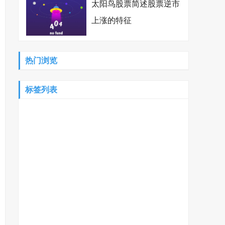
太阳鸟股票简述股票逆市
上涨的特征
热门浏览
标签列表
精工科技股票
广州股票配资
000422资金流向
康强电子002119
1234567天天基金网
三全食品股票分析
好想你股票
长航凤凰股吧
岷江水电最新消息
外汇网
长期股权投资成本法
下跌缩量
msci对a股第三次扩容
茅台市值突破万亿
兴全合宜基金
股指期货如何交易