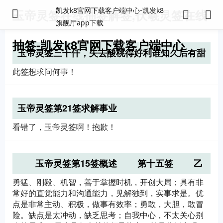
凯发k8官网下载客户端中心-凯发k8
玉帝灵签在线抽签解签,伏羲灵签在线
旗舰厅app下载
抽签-凯发k8官网下载客户端中心
玉帝灵签三十仟，失去酸桃得好利谁知久后有甜
时行藏若问何时泰绿枊橙黄绐熟时
此签想求问何事！
玉帝灵签第21签求解事业
看错了，玉帝灵签啊！抱歉！
玉帝灵签第15签概述 第十五签 乙
戊→笑笑圣→观音渡众生▼上吉▼ 诗文
勇猛、刚毅、机智，善于掌握时机，开创大局；具有非
日上东
常好的直觉能力和沟通能力，见解独到，实事求是。优
点是非常主动、积极，做事有效率；勇敢，大胆，敢冒
险。缺点是太冲动，缺乏思考；自我中心，不太关心别