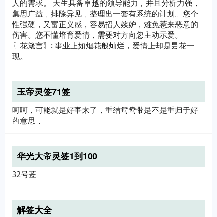
人的需求。 天生具备卓越的领导能力，并且分析力强，
集思广益，排除异见，整理出一套有系统的计划。您个
性强硬，又富正义感，容易招人嫉妒，难免惹来恶意的
伤害。您不懂培育爱情，需要对方向您主动示爱。
〖花箴言〗: 事业上如烟花般灿烂，爱情上却是昙花一
现。
玉帝灵签71签
呵呵，可能就是好事来了，重结鸳鸯带是不是重归于好
的意思，
华光大帝灵签1到100
32号莶
解签大全