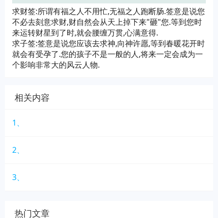
求财签:所谓有福之人不用忙,无福之人跑断肠.签意是说您
不必去刻意求财,财自然会从天上掉下来"砸"您.等到您时
来运转财星到了时,就会腰缠万贯,心满意得.
求子签:签意是说您应该去求神,向神许愿,等到春暖花开时
就会有受孕了.您的孩子不是一般的人,将来一定会成为一
个影响非常大的风云人物.
相关内容
1、
2、
3、
热门文章