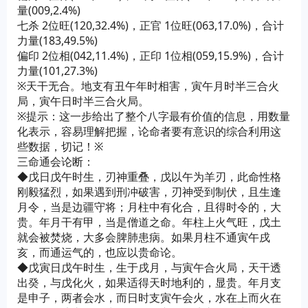
量(009,2.4%)
七杀 2位旺(120,32.4%)，正官 1位旺(063,17.0%)，合计
力量(183,49.5%)
偏印 2位相(042,11.4%)，正印 1位相(059,15.9%)，合计
力量(101,27.3%)
※天干无合。地支有丑午年时相害，寅午月时半三合火
局，寅午日时半三合火局。
※提示：这一步给出了整个八字最有价值的信息，用数量
化表示，容易理解把握，论命者要有意识的综合利用这
些数据，切记！※
三命通会论断：
◆戊日戊午时生，刃神重叠，戊以午为羊刃，此命性格
刚毅猛烈，如果遇到刑冲破害，刃神受到制伏，且生逢
月令，当是边疆守将；月柱中有化合，且得时令的，大
贵。年月干有甲，当是僧道之命。年柱上火气旺，戊土
就会被焚烧，大多会脾肺患病。如果月柱不通寅午戌
亥，而通运气的，也应以贵命论。
◆戊寅日戊午时生，生于戌月，与寅午合火局，天干透
出癸，与戊化火，如果适得天时地利的，显贵。年月支
是申子，两者会水，而日时支寅午会火，水在上而火在