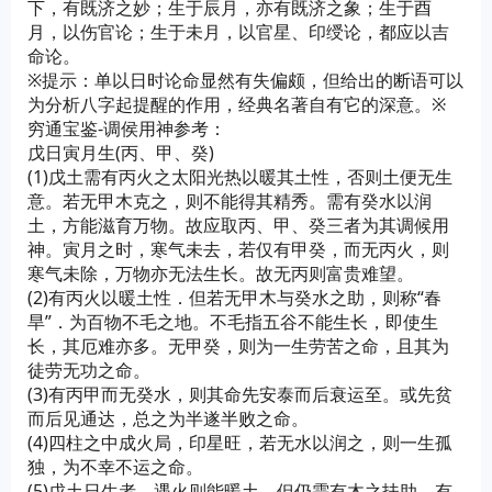
下，有既济之妙；生于辰月，亦有既济之象；生于酉
月，以伤官论；生于未月，以官星、印绶论，都应以吉
命论。
※提示：单以日时论命显然有失偏颇，但给出的断语可以
为分析八字起提醒的作用，经典名著自有它的深意。※
穷通宝鉴-调侯用神参考：
戊日寅月生(丙、甲、癸)
(1)戊土需有丙火之太阳光热以暖其土性，否则土便无生
意。若无甲木克之，则不能得其精秀。需有癸水以润
土，方能滋育万物。故应取丙、甲、癸三者为其调候用
神。寅月之时，寒气未去，若仅有甲癸，而无丙火，则
寒气未除，万物亦无法生长。故无丙则富贵难望。
(2)有丙火以暖土性．但若无甲木与癸水之助，则称“春
旱”．为百物不毛之地。不毛指五谷不能生长，即使生
长，其厄难亦多。无甲癸，则为一生劳苦之命，且其为
徒劳无功之命。
(3)有丙甲而无癸水，则其命先安泰而后衰运至。或先贫
而后见通达，总之为半遂半败之命。
(4)四柱之中成火局，印星旺，若无水以润之，则一生孤
独，为不幸不运之命。
(5)戊土日生者，遇火则能暖土，但仍需有木之扶助，有