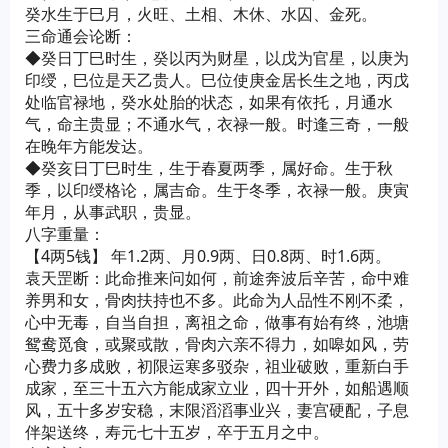
癸水生于巳月，火旺、土相、木休、水囚、金死。
三命通会论断：
◆癸日丁巳时生，癸以丙为财星，以戊为官星，以庚为
印绶，巳位是天乙贵人。巳位使庚金居长生之地，丙戊
处临官禄地，癸水处胎的状态，如果有依托，月通水
气，命主贵显；不通水气，衣禄一般。时逢三奇，一般
在晚年方能发达。
◆癸亥日丁巳时生，生于春夏两季，属好命。生于秋
季，以印绶格论，属吉命。生于冬季，衣禄一般。庚寅
年月，从事武职，贵显。
八字重量：
【4两5钱】 年1.2两、月0.9两、日0.8两、时1.6两。
袁天罡断：此命推来问如何，前途奔波后辛苦，命中难
养男和女，骨肉扶持也不多。此命为人品性不刚不柔，
心中无毒，自当自担，离祖之命，做事有始有终，池塘
鸳鸯觅食，或聚或散，骨肉六亲不得力，如嗥如风，劳
心费力多成败，初限运寒多驳杂，祖业破败，重新白手
成家，至三十五六方能成家立业，四十开外，如船遇顺
风，五十多岁安稳，末限滔滔事业兴，妻宫硬配，子息
伴架送终，寿元七十五岁，卒于五月之中。