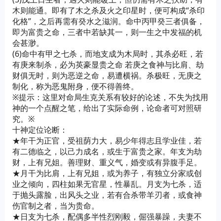
木则能通。即有了木之杀及火之印星时，便可构成“杀印
化格”，之后再需有癸水之滋润。命中丙甲癸三者俱备，
即为富贵之命，三者中若缺其一，则一生之中发福的机
会甚渺。
(6)命中有甲之七杀，而地支成为木局时，其杀必旺，若
有庚来制杀，必为英豪显贵之命 若庚之食神与比肩、劫
财俱无时，则为恶逆之命，易遭横祸。杀极旺，无庚之
制化，称为恶鬼附身，便不得善终。
※提示：这里对命局生克关系有较好的论述，不失为找用
神的一个点醒之笔，给出了实际命例，论命者可对照研
究。※
十神定位论断：
★年干为正官，受祖荫力大，易少年得志且学业佳，若
有二德临之，以己力成名，或生于富贵之家。年支为劫
财，上有兄姐。善理财、重义气，婚变或有异腹手足。
★月干为比肩，上有兄姐，或为养子，有独立分家或创
业之倾向，四柱如果无官星，性暴乱。月支为七杀，适
于抛头露脸，出风头之业，若有合杀带羊刃者，或食神
伤官制之者，当为贵命。
★日支为七杀，配偶多半性烈刚毅，倔强暴躁，夫妻不