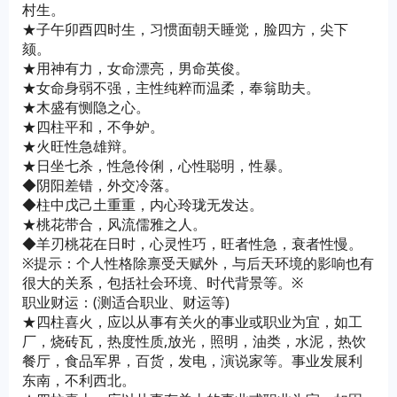
村生。
★子午卯酉四时生，习惯面朝天睡觉，脸四方，尖下
颏。
★用神有力，女命漂亮，男命英俊。
★女命身弱不强，主性纯粹而温柔，奉翁助夫。
★木盛有恻隐之心。
★四柱平和，不争妒。
★火旺性急雄辩。
★日坐七杀，性急伶俐，心性聪明，性暴。
◆阴阳差错，外交冷落。
◆柱中戊己土重重，内心玲珑无发达。
★桃花带合，风流儒雅之人。
◆羊刃桃花在日时，心灵性巧，旺者性急，衰者性慢。
※提示：个人性格除禀受天赋外，与后天环境的影响也有
很大的关系，包括社会环境、时代背景等。※
职业财运：(测适合职业、财运等)
★四柱喜火，应以从事有关火的事业或职业为宜，如工
厂，烧砖瓦，热度性质,放光，照明，油类，水泥，热饮
餐厅，食品军界，百货，发电，演说家等。事业发展利
东南，不利西北。