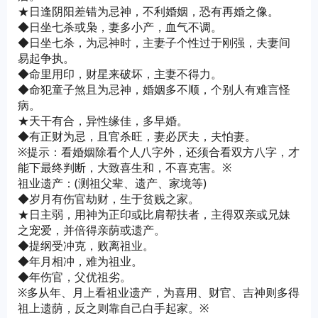
★日逢阴阳差错为忌神，不利婚姻，恐有再婚之像。
◆日坐七杀或枭，妻多小产，血气不调。
◆日坐七杀，为忌神时，主妻子个性过于刚强，夫妻间
易起争执。
◆命里用印，财星来破坏，主妻不得力。
◆命犯童子煞且为忌神，婚姻多不顺，个别人有难言怪
病。
★天干有合，异性缘佳，多早婚。
◆有正财为忌，且官杀旺，妻必厌夫，夫怕妻。
※提示：看婚姻除看个人八字外，还须合看双方八字，才
能下最终判断，大致喜生和，不喜克害。※
祖业遗产：(测祖父辈、遗产、家境等)
◆岁月有伤官劫财，生于贫贱之家。
★日主弱，用神为正印或比肩帮扶者，主得双亲或兄妹
之宠爱，并倍得亲荫或遗产。
◆提纲受冲克，败离祖业。
◆年月相冲，难为祖业。
◆年伤官，父优祖劣。
※多从年、月上看祖业遗产，为喜用、财官、吉神则多得
祖上遗荫，反之则靠自己白手起家。※