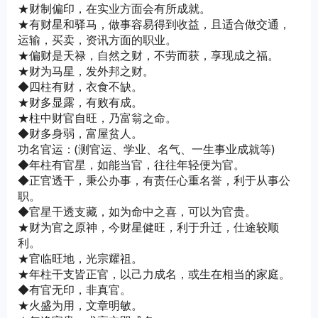
★财制偏印，在实业方面会有所成就。
★有财星和驿马，做事容易得到收益，且适合做交通，
运输，买卖，资讯方面的职业。
★偏财是天禄，自然之财，不劳而获，享现成之福。
★财为马星，发外邦之财。
◆四柱有财，衣食不缺。
★财多显露，有败有成。
★柱中财官自旺，乃富翁之命。
◆财多身弱，富屋贫人。
功名官运：(测官运、学业、名气、一生事业成就等)
◆年柱有官星，如能当官，往往年轻便为官。
◆正官透干，秉公办事，有责任心重名誉，利于从事公
职。
◆官星干透支藏，如为命中之喜，可以为官贵。
★财为官之原神，今财星健旺，利于升迁，仕途较顺
利。
★官临旺地，光宗耀祖。
★年柱干支皆正官，以己力成名，或生在相当的家庭。
◆有官无印，非真官。
★火盛为用，文章明敏。