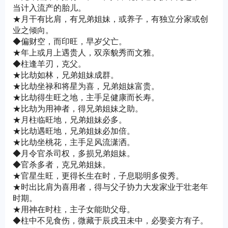
当计入流产的胎儿。
★月干有比肩，有兄弟姐妹，或养子，有独立分家或创
业之倾向。
◆偏财空，而印旺，早岁父亡。
★年上或月上遇贵人，双亲貌秀而文雅。
◆柱逢羊刃，克父。
★比劫如林，兄弟姐妹成群。
★比劫坐禄和将星为喜，兄弟姐妹富贵。
★比劫得生旺之地，主手足健康而长寿。
★比劫为用神者，得兄弟姐妹之助。
★月柱临旺地，兄弟姐妹必多。
★比劫遇旺地，兄弟姐妹必加倍。
★比劫坐桃花，主手足风流潇洒。
◆月令官杀司权，多损兄弟姐妹。
◆官杀多者，克兄弟姐妹。
★官星生旺，更得长生在时，子息聪明多俊秀。
★时出比肩为喜用者，得与父子协力大发家业于壮老年
时期。
★用神在时柱，主子女能助父母。
◆柱中不见食伤，微藏于辰戌丑未中，必娶妾方有子。