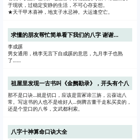
于现状，过稳定安静的生活，不可心存妄想。
★天干甲木喜神，地支子水忌神。大运逢空亡。
求懂的朋友帮忙简单看下我们的八字 谢谢...
李成蹊
男女通用，桃李无言下自成蹊的意思，九月李子也熟
了……
祖屋里发现一古书叫《金阙勘录》，开头有个八
字口诀，叫雷冢谛，云葆诎八常。有没人听过能
那不是口诀...就是切口，应该是雷冢谛三旃，云葆诎八
帮忙补全下？拜
常。写这书的人也不是啥好人...倒腾古董干走私买卖的，
还是个堂口的八爷，文武都利索。
八字十神算命口诀大全