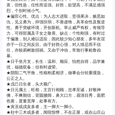
衷，但性急，任性而逞强。好胜，欲望高，不满足感强
烈，个别时候小气。
★偏官心性。优点：为人志大进取，坚强果决，嫉恶如
仇，见义勇为，抑强扶弱，不善虚饰，具革命性及叛逆
性。勇于突破环境，开创新机。举止威严有权，有领导
力，可得部属及子女之敬畏。缺点：个性刚强，有时过
于偏激，别人难以适应，因此较少知心朋友，多年友谊
亦于一日之间反目。由于好胜心强，对人猜忌而不信
任，亦较易树敌招祸。又由于冲动，常致行事粗鲁凶
暴。
★日干坐月支，长生：温和、顺应、怡然自得，品学兼
优，福德双备；但有时虚荣。
★阴阳二气平衡，性格刚柔相济，做事会分轻重缓急，
公正之人。
★戊己日生者，头大额广。
★日元属土，旺相，主言行相顾，忠孝至诚，好敬神
佛，不爽期信，背圆腰阔，鼻大口方，眉清目秀，面肥
色黄，度量宽厚，处事有方。
★寅丑或戌亥多者，主一脚大一脚小。
★柱中三木或多者，闻喧惊悸，不在正屋，或在山庄山