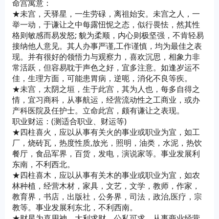
命宫寓意：
★未宫，天驿星，一生劳碌，离祖始安。未宫之人，一
举一动，于谦让之中每露忸怩之态，似行畏怯，然其性
格则敏感而易发怒; 貌为柔顺，内心则极坚强，不肯轻易
接纳他人意见。其人办事严谨,工作谨慎，均为最佳之表
现。并有很好的领悟力与观察力，喜欢沉思，相象力非
常活跃，但容易耽于声色之好，宜多注意。如逢岁运不
佳，生理方面，可能患胃病，逆呃，消化不良等疾。
★未宫，太阴之垣，生于此宫，其为人也，每多自得之
情，宜习商科，从事航运，经营流动性之工商业，或办
产科医院及任护士。立命此宫，颇有谦让之表现。
职业财运：(测适合职业、财运等)
★四柱喜火，应以从事有关火的事业或职业为宜，如工
厂，烧砖瓦，热度性质,放光，照明，油类，水泥，热饮
餐厅，食品军界，百货，发电，演说家等。事业发展利
东南，不利西北。
★四柱喜木，应以从事有关木的事业或职业为宜，如农
林种植，经营木材，家具，文艺，文学，教师，作家，
教育界，书店，出版社，公务界，司法，政治,医疗，宗
教等。事业发展利东北，不利西南。
★财星为喜用神，大利求财，公私可求，从事商业经营