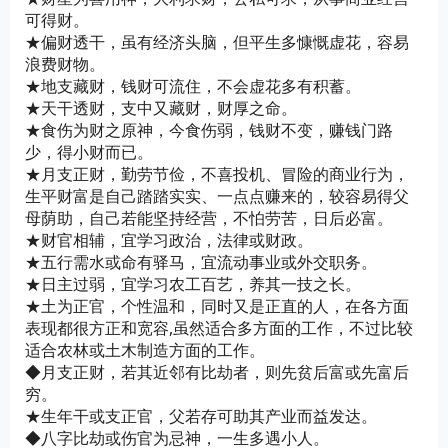
可得财。
★偏财透干，虽有经济头脑，但平生多慷慨虚花，容易
浪费财物。
★地支藏财，钱财可流住，不会虚花多有积蓄。
★天干透财，支中又藏财，财厚之命。
★食伤为财之原神，今食伤弱，钱财不变，赚钱门路
少，得小财而已。
★月支正财，勤劳节俭，不喜投机、冒险的商业行为，
生平财富是自己踏踏实实、一点点赚来的，较容易得父
母荫助，自己若能坚持经营，不怕劳苦，日后必富。
★财官相辅，宜学习政治，法律或财政。
★五行需水或命有驿马，宜流动事业或外交职务。
★日主过弱，宜学习农工百艺，养其一技之长。
★土为正官，个性温和，同时又是正直的人，在各方面
表现都很方正和宽容,虽然适合多方面的工作，不过比较
适合农林或土木制造方面的工作。
◆月支正财，若其近邻有比劫者，则先贫后富或先富后
穷。
★生年干或支正官，父若存可助其产业而益发达。
◆八字比劫或伤官为忌神，一生多遇小人。