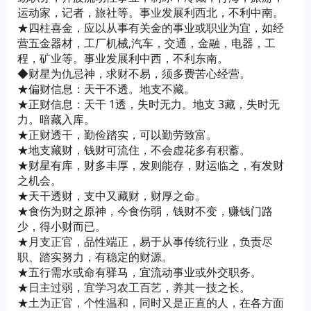
运动家，记者，旅社等。事业发展利西北，不利中南。
★四柱喜金，应以从事有关金的事业或职业为宜，如经
营五金器材，工厂机械,汽车，交通，金融，电器，工
程，矿业等。事业发展利中西，不利东南。
◆财星为仇忌神，求财不易，须多费苦心经营。
★偏财信息：天干不透。地支不藏。
★正财信息：天干 1透，失时无力。地支 3藏，失时无
力。暗藏入库。
★正财透干，勤俭踏实，可以勤劳致富。
★地支藏财，钱财可流住，不会虚花多有积蓄。
★财星有库，财多丰厚，发则能存，财运临之，有发财
之机会。
★天干透财，支中又藏财，财厚之命。
★食伤为财之原神，今食伤弱，钱财不变，赚钱门路
少，得小财而已。
★月支正官，品性端正，易于从事传统行业，负责尽
职、踏实努力，有稳定的财源。
★五行需水或命有驿马，宜流动事业或外交职务。
★日主过弱，宜学习农工百艺，养其一技之长。
★土为正官，个性温和，同时又是正直的人，在各方面