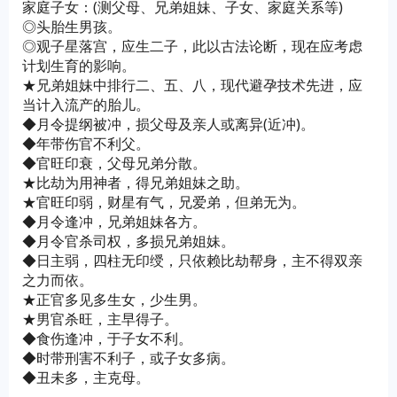
家庭子女：(测父母、兄弟姐妹、子女、家庭关系等)
◎头胎生男孩。
◎观子星落宫，应生二子，此以古法论断，现在应考虑
计划生育的影响。
★兄弟姐妹中排行二、五、八，现代避孕技术先进，应
当计入流产的胎儿。
◆月令提纲被冲，损父母及亲人或离异(近冲)。
◆年带伤官不利父。
◆官旺印衰，父母兄弟分散。
★比劫为用神者，得兄弟姐妹之助。
★官旺印弱，财星有气，兄爱弟，但弟无为。
◆月令逢冲，兄弟姐妹各方。
◆月令官杀司权，多损兄弟姐妹。
◆日主弱，四柱无印绶，只依赖比劫帮身，主不得双亲
之力而依。
★正官多见多生女，少生男。
★男官杀旺，主早得子。
◆食伤逢冲，于子女不利。
◆时带刑害不利子，或子女多病。
◆丑未多，主克母。