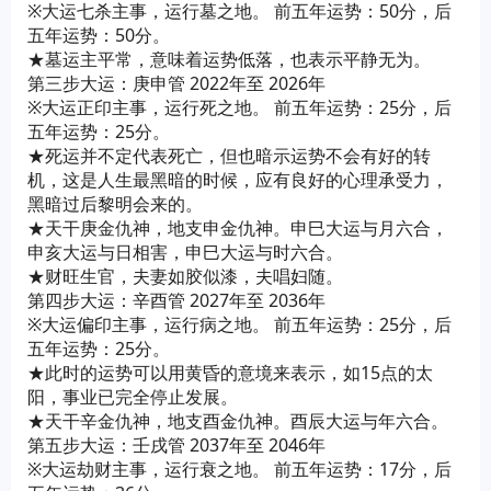
※大运七杀主事，运行墓之地。 前五年运势：50分，后
五年运势：50分。
★墓运主平常，意味着运势低落，也表示平静无为。
第三步大运：庚申管 2022年至 2026年
※大运正印主事，运行死之地。 前五年运势：25分，后
五年运势：25分。
★死运并不定代表死亡，但也暗示运势不会有好的转
机，这是人生最黑暗的时候，应有良好的心理承受力，
黑暗过后黎明会来的。
★天干庚金仇神，地支申金仇神。申巳大运与月六合，
申亥大运与日相害，申巳大运与时六合。
★财旺生官，夫妻如胶似漆，夫唱妇随。
第四步大运：辛酉管 2027年至 2036年
※大运偏印主事，运行病之地。 前五年运势：25分，后
五年运势：25分。
★此时的运势可以用黄昏的意境来表示，如15点的太
阳，事业已完全停止发展。
★天干辛金仇神，地支酉金仇神。酉辰大运与年六合。
第五步大运：壬戌管 2037年至 2046年
※大运劫财主事，运行衰之地。 前五年运势：17分，后