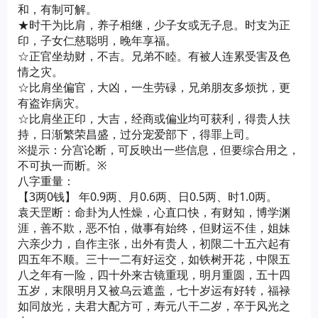
和，有制可解。
★时干为比肩，养子相继，少子女或无子息。时支为正
印，子女仁慈聪明，晚年享福。
☆正官坐劫财，不吉。兄弟不睦。有被人连累受害及色
情之灾。
☆比肩坐偏官，大凶，一生劳碌，兄弟朋友多烦扰，更
有盗诈病灾。
☆比肩坐正印，大吉，经商或偏业均可获利，得贵人扶
持，日渐繁荣昌盛，过分宠爱部下，得罪上司。
※提示：分宫论断，可反映出一些信息，但要综合用之，
不可执一而断。※
八字重量：
【3两0钱】 年0.9两、月0.6两、日0.5两、时1.0两。
袁天罡断：命卦为人性燥，心直口快，有财知，博学渊
涯，善不欺，恶不怕，做事有始终，但财运不佳，姐妹
六亲少力，自作主张，出外有贵人，初限二十五六起有
四五年不顺。三十一二有好运交，如铁树开花，中限五
八之年有一险，四十外来古镜重现，明月重圆，五十四
五岁，末限明月又被乌云遮盖，七十岁运有好转，福禄
如同放光，夫君大配方可，寿元八干二岁，卒于风光之