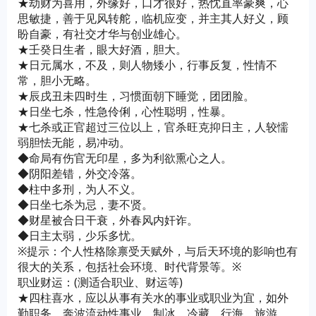
★劫财为喜用，外缘好，口才很好，热忱直率豪爽，心
思敏捷，善于见风转舵，临机应变，并主其人好义，顾
盼自豪，有社交才华与创业雄心。
★壬癸日生者，眼大好酒，胆大。
★日元属水，不及，则人物矮小，行事反复，性情不
常，胆小无略。
★辰戌丑未四时生，习惯面朝下睡觉，团团脸。
★日坐七杀，性急伶俐，心性聪明，性暴。
★七杀或正官超过三位以上，官杀旺克抑日主，人较懦
弱胆怯无能，易冲动。
◆命局有伤官无印星，多为利欲熏心之人。
◆阴阳差错，外交冷落。
◆柱中多刑，为人不义。
◆日坐七杀为忌，妻不贤。
◆财星被合日干衰，外春风内奸诈。
◆日主太弱，少乐多忧。
※提示：个人性格除禀受天赋外，与后天环境的影响也有
很大的关系，包括社会环境、时代背景等。※
职业财运：(测适合职业、财运等)
★四柱喜水，应以从事有关水的事业或职业为宜，如外
勤职务，奔波流动性事业，制冰，冷藏，行海，旅游，