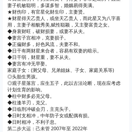
妻子机敏聪明，多谋多智，婚姻易得美满。
★财伤印，有官星化财生印，主妻贤。
★财星得天乙贵人，或坐天乙贵人，而此星又为八字喜
用，主妻子相貌秀美,赋性聪颖，又主娶富贵之女。
◆身衰财旺，破财损妻，或妻不从夫。
◆妻宫子宫相冲，克妻损子。
◆正偏财多，好色风流，夫妻不和。
◆日干有两财星来合者，容易有双妻的暗示。
◆日干弱，财星重，妻不从夫。
◆妻宫有冲无早娶。
家庭子女：(测父母、兄弟姐妹、子女、家庭关系等)
◎头胎生男孩。
◎观子星落宫，应生五子，此以古法论断，现在应考虑
计划生育的影响。
◆柱中财多必克父母。
◆柱逢羊刃，克父。
◆日临刑冲破会刃，主克头子。
◆日时支相冲，中年防子女或配偶有损。
◆日时相冲，不利子息。
第二步大运：己未管 2007年至 2022年