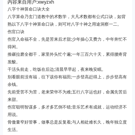
内容来自用户:xwyzxh
八字十神算命口诀大全
八字算命乃玄门道教中的术数学，大凡术数都有公式口诀，如背
熟以下八字十神算命口诀，则可对八字十神之用途洞察一二。
伤官口诀
伤官入命福不全，先是苦来后才甜;少年操心又费力，中年奔忙不
得闲。
推碾拉磨全都干，家里外头忙个遍;一年三百六十天，累得腰疼背
发酸。
干活头前走，吃饭在后边;清晨早早起，夜来晚安眠。
别看眼前没有福，往下该你有福田;一步登高赶得上，步步登高有
余钱。
先前受苦不为苦，老来荣华不为难;五行八字运也好，命属先苦后
来甜。
伤官聪明智谋多，多才多艺倒不错;音乐艺术有成就，运动经济不
用说。
骨傲量窄好管事，做事总是反复着;与人相处难长久，晚年独立度
生活。