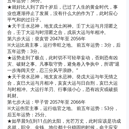
五年运势：36分。
★就好比人到了四十岁后，已过了人生的黄金时代，事
业也逐渐停止了发展，没有什么大的作为了，此时应心
平气和的过日子。
★天干壬水忌神，地支戌土闲神。壬丁大运与月淫匿之
合，壬丁大运与时淫匿之合，戌辰大运与年相冲。
第六步大运：癸亥管 2047年至 2056年
※大运比肩主事，运行帝旺之地。 前五年运势：3分，后
五年运势：3分。
★运势走到了极点，此时切不可轻举妄动，否则恐有凶
灾、破财之事。凡事取守势，避免卷入争执中，所谓“退
一步海阔天空，忍三分风平浪静。”
★天干癸水忌神，地支亥水忌神。癸戊大运与年无情之
合，亥巳大运与月相冲，亥亥大运与日自刑，亥巳大运
与时相冲。大运行羊刃、行事须小心，恐有凶灾或破损
耗财。
第七步大运：甲子管 2057年至 2066年
※大运伤官主事，运行临官之地。 前五年运势：53分，
后五年运势：25分。
★如早晨9点到11点的太阳，光芒万丈，此时应该是功成
名就，职业、金钱、地位都十分稳固的时候，命主应安