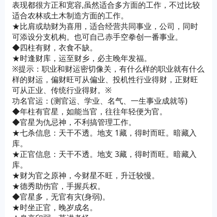
表现都很方正和宽容,虽然适合多方面的工作，不过比较
适合农林或土木制造方面的工作。
★比肩或劫财为喜用，适合经营共同事业，公司，同时
可添设分支机构。也可自己赤手空拳创一番事业。
◆四柱有财，衣食不缺。
★时逢财库，运至财乡，必主晚年发福。
※提示：职业和财运密切像关，有什么样的职业就有什么
样的财运，偏财旺可从偏业、投机性行业得财，正财旺
可从正业、传统行业得财。※
功名官运：(测官运、学业、名气、一生事业成就等)
◆年柱有官星，如能当官，往往年轻便为官。
◆官星为仇忌神，不利搞管理工作。
★七杀信息：天干不透。地支 1藏，得时而旺。暗藏入
库。
★正官信息：天干不透。地支 3藏，得时而旺。暗藏入
库。
★财为官之原神，今财星不旺，升迁较慢。
★德秀助伤官，手握兵权。
◆官星多，无官有灾(身弱)。
★时坐正官，晚岁成名。