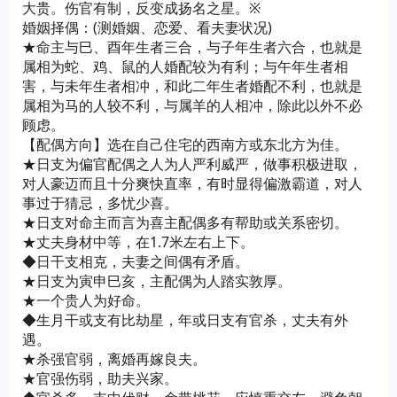
大贵。伤官有制，反变成扬名之星。※
婚姻择偶：(测婚姻、恋爱、看夫妻状况)
★命主与巳、酉年生者三合，与子年生者六合，也就是
属相为蛇、鸡、鼠的人婚配较为有利；与午年生者相
害，与未年生者相冲，和此二年生者婚配不利，也就是
属相为马的人较不利，与属羊的人相冲，除此以外不必
顾虑。
【配偶方向】选在自己住宅的西南方或东北方为佳。
★日支为偏官配偶之人为人严利威严，做事积极进取，
对人豪迈而且十分爽快直率，有时显得偏激霸道，对人
事过于猜忌，多忧少喜。
★日支对命主而言为喜主配偶多有帮助或关系密切。
★丈夫身材中等，在1.7米左右上下。
◆日干支相克，夫妻之间偶有矛盾。
★日支为寅申巳亥，主配偶为人踏实敦厚。
★一个贵人为好命。
◆生月干或支有比劫星，年或日支有官杀，丈夫有外
遇。
★杀强官弱，离婚再嫁良夫。
★官强伤弱，助夫兴家。