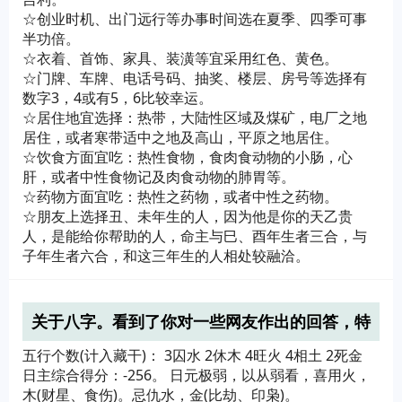
☆创业时机、出门远行等办事时间选在夏季、四季可事
半功倍。
☆衣着、首饰、家具、装潢等宜采用红色、黄色。
☆门牌、车牌、电话号码、抽奖、楼层、房号等选择有
数字3，4或有5，6比较幸运。
☆居住地宜选择：热带，大陆性区域及煤矿，电厂之地
居住，或者寒带适中之地及高山，平原之地居住。
☆饮食方面宜吃：热性食物，食肉食动物的小肠，心
肝，或者中性食物记及肉食动物的肺胃等。
☆药物方面宜吃：热性之药物，或者中性之药物。
☆朋友上选择丑、未年生的人，因为他是你的天乙贵
人，是能给你帮助的人，命主与巳、酉年生者三合，与
子年生者六合，和这三年生的人相处较融洽。
关于八字。看到了你对一些网友作出的回答，特
地请教一下您~！
五行个数(计入藏干)： 3囚水 2休木 4旺火 4相土 2死金
日主综合得分：-256。 日元极弱，以从弱看，喜用火，
木(财星、食伤)。忌仇水，金(比劫、印枭)。