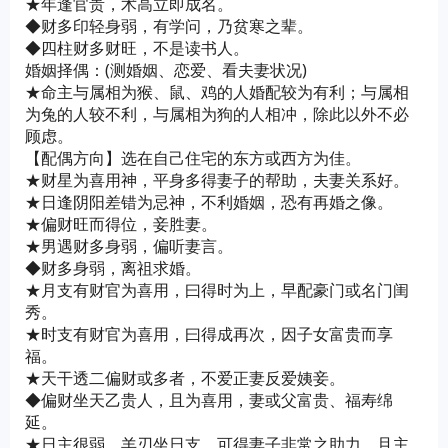
★年逢官贵，术高立即成名。
◆财多印轻身弱，有学问，乃贫寒之辈。
◆四柱财多财旺，不是读书人。
婚姻择偶：(测婚姻、恋爱、看夫妻状况)
★命主与属相为猴、鼠、鸡的人婚配较为有利；与属相
为兔的人较不利，与属相为狗的人相冲，除此以外不必
顾虑。
【配偶方向】选在自己住宅的东方或西方为佳。
★财星为喜用神，平身多得妻子的帮助，夫妻关系好。
★日逢阴阳差错为忌神，不利婚姻，恐有再婚之像。
★偏财旺而得位，妾胜妻。
★男遇财多身弱，偏听妻言。
◆财多身弱，离祖求婚。
★月支有财官为喜用，曰得时为上，早配豪门或名门闺
秀。
★时支有财官为喜用，曰得成再次，因子女富贵而享
福。
★天干透二偏财或多者，不爱正妻反爱姨妾。
◆偏财坐天乙贵人，且为喜用，妻或父富贵、福寿绵
延。
★日主很弱，羊刃坐日支，可得妻子非常之助力，且主