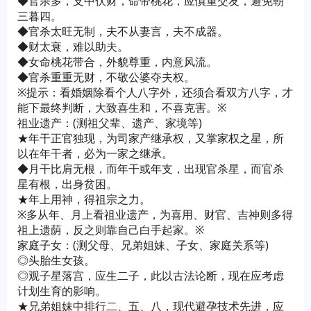
◆官杀多，支中伏财，命带桃花，应慎重交友，避免朝
三暮四。
◆官杀太旺无制，夫不从妻言，夫不成器。
◆财太衰，难以助夫。
◆女命桃花带合，外貌尊重，内意风流。
◆官杀重重无财，不敬公婆夺夫权。
※提示：看婚姻除看个人八字外，还须合看双方八字，才
能下最终判断，大致喜生和，不喜克害。※
祖业遗产：(测祖父辈、遗产、家境等)
★年干正官独现，为司家产继承权，又掌家权之星，所
以在年干者，必为一家之继承。
◆月干比肩无根，而年干或年支，出现官杀星，而官杀
星有根，出身贫困。
★年上用神，得祖宗之力。
※多从年、月上看祖业遗产，为喜用、财官、吉神则多得
祖上遗荫，反之则靠自己白手起家。※
家庭子女：(测父母、兄弟姐妹、子女、家庭关系等)
◎头胎生女孩。
◎观子星落宫，应生二子，此以古法论断，现在应考虑
计划生育的影响。
★兄弟姐妹中排行二、五、八，现代避孕技术先进，应