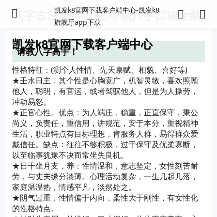
凯发k8官网下载客户端中心-凯发k8
八字古法秘传口诀,巾箱八字口诀全解-
旗舰厅app下载
凯发k8官网下载客户端中心
请教八字高手！
性格特征：(测个人性情、先天禀赋、相貌、喜好等)
★壬水日主，其个性是心胸宽广，机智灵敏，喜欢照顾
他人，聪明，有官运，或者驾驭他人，但是为人操劳，
冲动易怒。
★正官心性。优点：为人端庄，稳重，正直保守，秉公
尚义，负责任，重信用，讲规范，安于本分，重视精神
生活，职业特点有目标理想，肯服务人群，易得群众爱
戴信任。缺点：往往不够积极，过于保守及优柔寡断，
以至临事犹豫不决而常坐失良机。
★日干坐月支，养：性情温和，意志坚定，女性刻苦耐
劳，与丈夫缘分淡薄。心理活动复杂，一生几起几落，
家庭温温热，情感平凡，淡然处之。
★阴气过重，性情偏于内向，柔性大于刚性，有女性化
的性格特点。