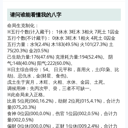
请问谁能看懂我的八字
命局生克制化：
※五行个数(计入藏干)： 1休水 3旺木 3相火 7死土 1囚金
五行个数(不计藏干)： 0休水 3旺木 1相火 4死土 0囚金
五行力量：水9(2.4%) 木183(49.5%) 火101(27.3%) 土
75(20.3%) 金2(0.5%)
己生助力量:176(47.6%) 克泄耗力量:194(52.4%)。 阴
气:148(40.0%) 阳气:222(60.0%)。
※日主综合得分：54。 日元平和，喜用火，土(印枭、比
劫)。忌仇水，金(财星、食伤)。
戊土生于寅月，木旺、火相、水休、金囚、土死。
调候用神：先丙次甲、癸，三者不可缺一。
※此命局未入正格。
比肩 5位死(060,16.2%)，劫财 2位死(015,4.1%)，合计力
量(075,20.3%)
食神 0位囚(000,0.0%)，伤官 1位囚(002,0.5%)，合计力
量(002,0.5%)
偏财 0位休(000,0.0%)，正财 1位休(009,2.4%)，合计力