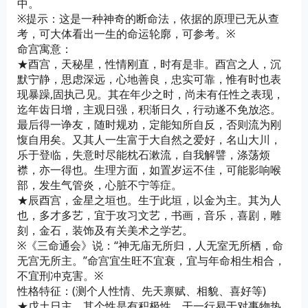
中。
※提示：这是一种神奇的断命法，依据的原理已无从查
考，可大体看出一生的命运轮廓，可参考。※
命宫寓意：
★酉宫，天秘星，性情刚直，时有是非。酉宫之人，沉
默宁静，思虑深远，心地善良，忠实可靠，惟有时也表
现暴躁,固执己见。其在年少之时，尚未有任性之表现，
迄年齿日增，主观日强，积渐日久，行动遂不免放恣。
最后得一诤友，随时规劝，定能知所自反，否则流为刚
愎自用矣。又其人一生富于大自然之爱好，名山大川，
乐于登临，失意时尽能枕石漱流，自我解譬，涤荡烦
襟，亦一得也。生理方面，如置岁运不佳，可能影响喉
部，发生气管炎，心脏不宁等症。
★辰酉宫，金星之垣也。生于此垣，以金为主。其为人
也，多才多艺，宜于攻习文艺，书画，音乐，喜剧，雕
刻，金石，装饰及有关美术之学艺。
※《三命通会》说：“神无庙无所归，人无室无所栖，命
无宫无所主。”命宫宜生旺不宜衰，宜与年命相生相合，
不宜刑冲克害。※
性格特征：(测个人性情、先天禀赋、相貌、喜好等)
★戊土日主，其个性是有积极性，干一行易于对事物热