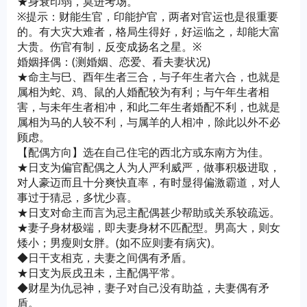
★身衰印弱，莫进考场。
※提示：财能生官，印能护官，两者对官运也是很重要
的。有大灾大难者，格局生得好，好运临之，却能大富
大贵。伤官有制，反变成扬名之星。※
婚姻择偶：(测婚姻、恋爱、看夫妻状况)
★命主与巳、酉年生者三合，与子年生者六合，也就是
属相为蛇、鸡、鼠的人婚配较为有利；与午年生者相
害，与未年生者相冲，和此二年生者婚配不利，也就是
属相为马的人较不利，与属羊的人相冲，除此以外不必
顾虑。
【配偶方向】选在自己住宅的西北方或东南方为佳。
★日支为偏官配偶之人为人严利威严，做事积极进取，
对人豪迈而且十分爽快直率，有时显得偏激霸道，对人
事过于猜忌，多忧少喜。
★日支对命主而言为忌主配偶甚少帮助或关系较疏远。
★妻子身材极端，即夫妻身材不匹配型。男高大，则女
矮小；男瘦则女胖。(如不应则妻有病灾)。
◆日干支相克，夫妻之间偶有矛盾。
★日支为辰戌丑未，主配偶平常。
◆财星为仇忌神，妻子对自己没有助益，夫妻偶有矛
盾。