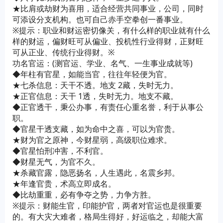
★比肩或劫财为喜用，适合经营共同事业，公司，同时
可添设分支机构。也可自己赤手空拳创一番事业。
※提示：职业和财运密切像关，有什么样的职业就有什么
样的财运，偏财旺可从偏业、投机性行业得财，正财旺
可从正业、传统行业得财。※
功名官运：(测官运、学业、名气、一生事业成就等)
◆年柱有官星，如能当官，往往年轻便为官。
★七杀信息：天干不透。地支 2藏，失时无力。
★正官信息：天干 1透，失时无力。地支不藏。
◆正官透干，秉公办事，有责任心重名誉，利于从事公
职。
◆官星干透支藏，如为命中之喜，可以为官贵。
★财为官之原神，今财星弱，高级职位难求。
◆官星怕刑冲害，不利官。
◆财星无气，为官不久。
★杀藏官露，隐恶扬名，人生遇此，名震乡邦。
★年逢官贵，术高立即成名。
◆比劫重重，必有争夺之势，力争方胜。
※提示：财能生官，印能护官，两者对官运也是很重要
的。有大灾大难者，格局生得好，好运临之，却能大富