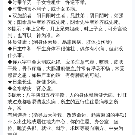
◆时带羊刃，子女性粗壮，忤逆不孝。
◆时带刑害不利子，或子女多病。
▲双胞胎者，阳日阳时生者，兄胜弟；阴日阴时，弟强
兄；阳命后生者难养或先死，阴命先生者难养或先死。
※提示：年上父母，月上兄弟姐妹，时上子女，可分宫论
判，也可以十神为准。※
体质健康：(测身体素质、易患疾病、肢体损伤等)
◆日主中和，平生身体不很健壮，偶尔有小病，但都没
什么事。
◆你八字中金太弱或死绝，应多注意气虚，咳嗽，皮肤
干燥，骨节疼痛，大肠泄痢便血,并常有呼吸不畅，常受
感冒之患，如果严重的话，有得肺病的可能。
★日坐长生，身健少病。
◆金水枯伤，肾必虚。
※提示：八字阴阳五行平衡，人的身体就康健无病。过旺
或过衰都容易诱发疾病，所主的五行往往是病根之所
在。※
有利选择：(指导后天补救、改造命运、趋吉避凶的事项)
☆以出生地或居住地为中心，你的住屋、办公室、坐
位、睡姿头部、就业、就学、求医等朝向南方、中央为
吉利。