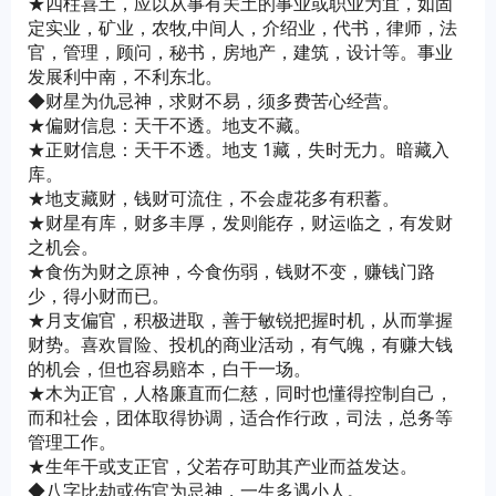
★四柱喜土，应以从事有关土的事业或职业为宜，如固
定实业，矿业，农牧,中间人，介绍业，代书，律师，法
官，管理，顾问，秘书，房地产，建筑，设计等。事业
发展利中南，不利东北。
◆财星为仇忌神，求财不易，须多费苦心经营。
★偏财信息：天干不透。地支不藏。
★正财信息：天干不透。地支 1藏，失时无力。暗藏入
库。
★地支藏财，钱财可流住，不会虚花多有积蓄。
★财星有库，财多丰厚，发则能存，财运临之，有发财
之机会。
★食伤为财之原神，今食伤弱，钱财不变，赚钱门路
少，得小财而已。
★月支偏官，积极进取，善于敏锐把握时机，从而掌握
财势。喜欢冒险、投机的商业活动，有气魄，有赚大钱
的机会，但也容易赔本，白干一场。
★木为正官，人格廉直而仁慈，同时也懂得控制自己，
而和社会，团体取得协调，适合作行政，司法，总务等
管理工作。
★生年干或支正官，父若存可助其产业而益发达。
◆八字比劫或伤官为忌神，一生多遇小人。