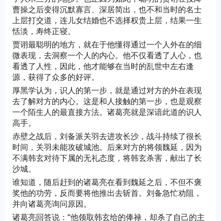
曹操之后变得沉默寡言、深居简出，也不和当时的名士
上层打交道，连儿女结婚也不选择权贵上层，结果一生
恬淡，寿终正寝。
贾诩最聪明的地方，就在于他懂得通过一个人外在的细
微表现，去洞察一个人的内心。他不仅看透了人心，也
看透了人性，因此，他才能够在当时的乱世中左右逢
源，获得了众多的好评。
厚黑学认为，识人的第一步，就是通过对方的外在表现
去了解对方的内心。这是和人接触的第一步，也是观察
一个陌生人的最直接方法。诸葛亮就是深谙此道的识人
高手。
赤壁之战后，刘备派关羽去进攻长沙，战斗持续了很长
时间，关羽未能攻破城池。后来对方的将领魏延，因为
不满韩玄对待下属的无礼态度，将韩玄杀害，献出了长
沙城。
谁知道，随后赶到的诸葛亮在看到魏延之后，不但不褒
奖他的功劳，反而要将他推出去斩首。刘备急忙劝阻，
并向诸葛亮询问原因。
诸葛亮回答说：“他领取韩玄给的俸禄，却杀了自己的主