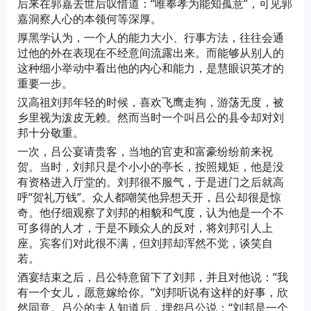
后来在郭嘉去世后叹惜道：“唯奉孝为能知孤意”，可见郭
嘉洞察人心的本领何等深厚。
厚黑学认为，一个人的能力大小、行事方法，往往会通
过他的外在表现在不经意间流露出来。而能够从别人的
这种细小举动中看出他的内心和能力，是慧眼识英才的
重要一步。
汉高祖刘邦年轻的时候，喜欢飞鹰走狗，游荡无度，被
乡里视为泼皮无赖。然而当时一个叫吕公的县令却对刘
邦十分敬重。
一次，吕公宴请贵客，当地的官吏和富豪纷纷前来祝
贺。当时，刘邦只是个小小的亭长，按照规矩，他是没
有资格进入厅堂的。刘邦很不服气，于是进门之后就高
呼“贺礼万钱”。众人都嘲笑他异想天开，吕公却很是惊
奇。他仔细观察了刘邦的相貌和气度，认为他是一个不
可多得的人才，于是不顾众人的反对，将刘邦引人上
座。宾客们对此很不满，但刘邦却浑然不觉，谈笑自
若。
酒宴结束之后，吕公特意留下了刘邦，并且对他说：“我
有一个女儿，愿意嫁给你。”刘邦听说有这样的好事，欣
然同意。吕公的夫人知道后，埋怨吕公说：“刘邦是一个