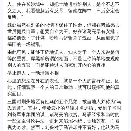
人。住在长沙城中，却把土地进献给别人，是个不忠不
义之人。我看他脑后有反骨，留他在阵中，日后必定会
反叛。”
魏延虽然在刘备的求情下保住了性命，但却在诸葛亮去
世后拥兵自重，想要自立为王。好在诸葛亮早有安排，
临终前设下了计谋，吩咐马岱斩杀了魏延，从而避免了
蜀国的一场祸乱。
由此可见，能够正确地识人、知人对于一个人来说是何
等的重要。厚黑学所谓的相面，不是让你简单地去观察
别人的五官，而是能通过人面窥到其内心的真相。
举止辨人，一动泄露本相
心里的想法在外在的表现，就是一个人的言行举止。因
此，仔细观察一个人的日常举动，就可以窥探到他的真
实面目。
三国时荆州地区有姓马的五个兄弟，被当地人并称为“马
氏五常”。其中，年龄最小的马谡才名远扬，受到了当时
刘备军事集团的谋士诸葛亮的欣赏。马谡经常和当时的
一些文臣讨论兵法，讲起来滔滔不绝，舌灿莲花，而被
视为奇才。然而，刘备对于马谡却并不看好，他认为马