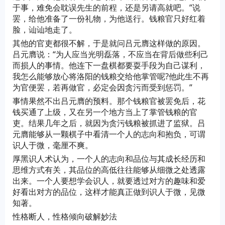
于事，难免会耽误先生的前程，还是另请高就吧。”说
罢，给他准备了一份礼物，为他送行。钱粮官只好红着
脸，讪讪地走了。
其他的官吏都很不解，于是就问吕元膺这样做的原因。
吕元膺说：“为人应当光明磊落，不应当在背后做些利己
而损人的事情。他连下一盘棋都要耍手段为自己谋利，
我怎么能够放心将洛阳的钱粮交给他掌管呢?他此生不再
为官便罢，若再做官，必定会因贪污而受到惩罚。”
事情果然不出吕元膺的预料。那个钱粮官被罢免后，花
钱买通了上级，又在另一个地方当上了掌管钱粮的官
吏。结果几年之后，就因为贪污钱粮被抓进了监狱。吕
元膺能够从一颗棋子中看清一个人的志向和抱负，可谓
识人于微，毫厘不爽。
厚黑识人术认为，一个人的志向和品位与其成长经历和
思维方式有关，其品位的高低往往能够从细微之处透露
出来。一个人要想学会识人，就要透过对方的趣味和爱
好看出对方的品位，这样才能真正做到识人于微，见微
知著。
性格断人，性格倾向破解妙法