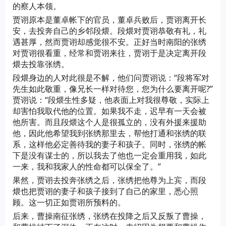
的察人本领。
贾诩原本是董卓帐下的官员，董卓兵败后，贾诩离开长
安，去投奔自己的乡邻段煨。段煨对贾诩恭敬有礼，礼
遇甚厚，然而贾诩却感觉很不安。正好当时南阳的张绣
对贾诩很看重，经常和贾诩来往，贾诩于是决定离开段
煨去投靠张绣。
段煨身边的人对此很是不解，他们问贾诩说：“段将军对
先生如此敬重，像兄长一样对待您，您为什么要离开呢?”
贾诩说：“段煨生性多疑，他表面上对我很尊敬，实际上
却害怕我取代他的位置。如果我不走，迟早有一天会被
他所害。而且段煨这个人是很孤立的，没有外援来援助
他，因此他希望我到张绣那里去，帮他打通和张绣的联
系，这样他必定善待我的妻子和孩子。同时，张绣的帐
下是没有谋士的，所以我去了他也一定会重用我，如此
一来，我和我家人的性命都可以保全了。”
果然，贾诩去投奔张绣之后，张绣把他尊为上宾，而段
煨也把贾诩的妻子和孩子接到了自己的家里，悉心照
顾。这一切正如贾诩所预料的。
后来，曹操南征张绣，张绣在投降之后又反叛了曹操，