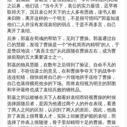
之以鼻，他们说：“当今天下，袁公的实力最强，迟早将
取得天下。况且袁公对天下的士人多有恩德，读书人都
来归附，离开这样的一个明主，不是很可惜吗?”郭嘉知道
他们二人并没有发现袁绍的弱点，于是不再多言，自己
离开了袁绍。
后来，郭嘉在荀彧的帮助下，见到了曹操。郭嘉通过自
己的慧眼，发现了曹操是一个“外机简而内精明”的人，于
是赞叹地说：“真吾主也!”从此跟随在曹操左右，成为曹
操前期的五大重要谋士之一。
郭嘉的独具慧眼，在数年之后得到了验证。自命不凡的
袁绍，不听信谋士的意见，在和曹操争夺天下的战争中
连连犯错，很快就将自己的一片领地拱手送给了曹操，
自己也落得横死他乡的下场。而将袁绍视为明主的郭图
和辛评最终也成了袁绍兵败的牺牲品。
郭嘉之所以能够在天下人都看好袁绍而轻视曹操的时候
选择跟随后者，是因为他通过两个人的外在表现，看透
了两人之间的区别，认识到了两人的差距。因此，他抛
弃了表面上很尊重人才，实际上却嫉贤妒能的袁绍，而
选择了外表上很随便，骨子里却精明十足的曹操。曹操