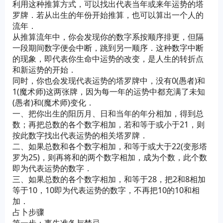
利用这种推算方式，可以找出代表当年或来年运势的塔
罗牌．若从出生的年份开始推算，也可以算出一个人的
流年．
从推算流年中，你会发现你的数字系按顺序排更，但隔
一段期间数字便会中断，跳到另一顺序．这种数字中断
的现象，即代表你生命中运势的改变，是人生的转折点
和新运势的开始．
同时，你也会发现代表运势的塔罗牌中，没有0(愚者)和
1(魔术师)这两张牌，因为每一年的运势中都充满了未知
(愚者)和(魔术师)变化．
一、把你出生的阳历月、日和当年的年分相加，得到总
数；再把总数的各个数字相加，若和等于或小于21，则
按此数字找出代表运势的相关塔罗牌．
二、如果总数和各个数字相加，和等于或大于22(变形塔
罗为25)，则再将和的两个数字相加，成为个数，此个数
即为代表运势的数字．
三、如果总数的各个数字相加，和等于28，把2和8相加
等于10，10即为代表运势的数字，不再把10的10和相
加．
占卜步骤