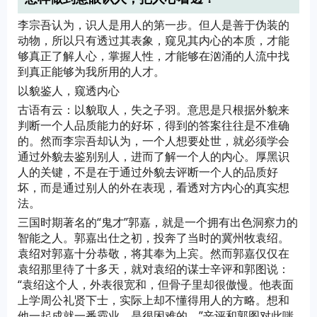
李宗吾认为，识人是用人的第一步。但人是善于伪装的
动物，所以只有透过其表象，窥见其内心的本质，才能
够真正了解人心，掌握人性，才能够在汹涌的人流中找
到真正能够为我所用的人才。
以貌鉴人，窥透内心
古语有云：以貌取人，失之子羽。意思是只根据外貌来
判断一个人品质能力的好坏，得到的答案往往是不准确
的。然而李宗吾却认为，一个人想要处世，就必须学会
通过外貌去鉴别别人，进而了解一个人的内心。厚黑识
人的关键，不是在于通过外貌去评断一个人的品质好
坏，而是通过别人的外在表现，看透对方内心的真实想
法。
三国时期著名的“鬼才”郭嘉，就是一个拥有出色洞察力的
智能之人。郭嘉出仕之初，投奔了当时的冀州牧袁绍。
袁绍对郭嘉十分恭敬，将其奉为上宾。然而郭嘉仅仅在
袁绍那里待了十多天，就对袁绍的谋士辛评和郭图说：
“袁绍这个人，外表很宽和，但骨子里却很傲慢。他表面
上学周公礼贤下士，实际上却不懂得用人的方略。想和
他一起成就一番霸业，是很困难的。”辛评和郭图对此嗤