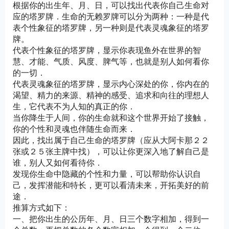
根据你的出生年、月、日，可以找出代表你自己生命对
应的塔罗牌．生命的无赖罗牌可以分为两种：一种是代
表个性象征的塔罗牌，另一种则是代表灵魂象征的塔罗
牌。
代表个性象征的塔罗牌，显示你表现鱼外在世界的智
慧、才能、气质、风度、脾气等，也就是别人如何看你
的一切．
代表灵魂象征的塔罗牌，显示内心深处的你，你内在的
渴望、精力的来源、精神的感受、追求和向往的理想人
生，它代表不为人知的真正的你．
当你降生于人间，你的生命就和这个世界开始了接触，
你的个性和灵魂也伴随生命而来．
因此，找出属于自己生命的塔罗牌（应从大阿卡那２２
张或２５张主牌中找），可以让你更深入地了解自己是
谁，别人又如何看待你．
发现你生命中隐藏的个性和力量，可以帮助你认识自
己，发挥潜能和特长，更可以看清未来，开拓美好的前
途．
推算方式如下：
一、把你出生的公历年、月、日三个数字相加，得到一