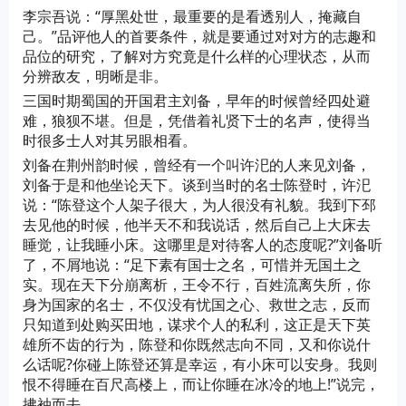
李宗吾说：“厚黑处世，最重要的是看透别人，掩藏自
己。”品评他人的首要条件，就是要通过对对方的志趣和
品位的研究，了解对方究竟是什么样的心理状态，从而
分辨敌友，明晰是非。
三国时期蜀国的开国君主刘备，早年的时候曾经四处避
难，狼狈不堪。但是，凭借着礼贤下士的名声，使得当
时很多士人对其另眼相看。
刘备在荆州韵时候，曾经有一个叫许汜的人来见刘备，
刘备于是和他坐论天下。谈到当时的名士陈登时，许汜
说：“陈登这个人架子很大，为人很没有礼貌。我到下邳
去见他的时候，他半天不和我说话，然后自己上大床去
睡觉，让我睡小床。这哪里是对待客人的态度呢?”刘备听
了，不屑地说：“足下素有国士之名，可惜并无国土之
实。现在天下分崩离析，王令不行，百姓流离失所，你
身为国家的名士，不仅没有忧国之心、救世之志，反而
只知道到处购买田地，谋求个人的私利，这正是天下英
雄所不齿的行为，陈登和你既然志向不同，又和你说什
么话呢?你碰上陈登还算是幸运，有小床可以安身。我则
恨不得睡在百尺高楼上，而让你睡在冰冷的地上!”说完，
拂袖而去。