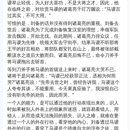
谡举止轻佻，为人好大喜功，不是大将之才。因此，他
在临终之前，对欣赏马谡的诸葛亮千叮万嘱说：“马谡言
过其实，不可大用。”
可惜的是，刘备的话并没有得到诸葛亮的重视。刘备去
世后，诸葛亮为了完成刘备恢复汉室的理想，率领军队
攻击魏国，开始北伐。在此期间，诸葛亮力排众议，任
用马谡为先锋，统领大军去守街亭。结果马谡不听部将
王平的好言相劝，将部队都安扎在山上，最终被张邰截
断汲水之道后大败而归。诸葛亮后悔不已，命令刀斧手
将马谡拖出去斩首。
等到刀斧手将马谡的首级送上来时，诸葛亮大哭不已。
诸将于是问诸葛亮：“马谡已经获罪正法，丞相为何而
哭?”诸葛亮说：“先帝去世之时，曾经告诉我，马谡这个
人夸夸其谈，不能重用。今天果真应验了。我深恨自己
没有听先帝的劝告，因此而哭。”
一个人的能力，是可以通过他的行动表现出来的，识人
时如果被别人外表上的假象所迷惑，就容易看错人、用
错人，从而造成无法挽回的损失。识人之难，就难在要
透过一个人的外在行动，看穿他的内心。刘备透过马谡
外在的行动，看穿了马谡是个骄傲自大的浮夸之徒，因