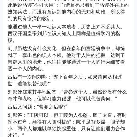
此他说马谡“不可大用”；而诸葛亮只看到了马谡外在上的
熟知兵法，而没有意识到他内心的无知和幼稚，所以得
到的只有惨痛的教训。
能通过他人一举一动识人本质者，历史上并不乏其人。
西汉开国皇帝刘邦在识人知人上同样是值得学习的楷
模。
刘邦虽然没有什么文化，但在多年的宫廷纷争中，却练
就了一套出色的识人本领。他对于人性的把握，达到了
鞭辟入里的地步，他往往能够通过一个人的行为细节看
透一个人的内心。
吕后有一次问刘邦：“陛下百年之后，如果萧何丞相过
世，谁能接替他呢?”
刘邦便郑重其事地回答：“曹参这个人，虽然说没有什么
奇才和谋略，但学习能力很强，他可以代替萧何。”
吕后又问题：“曹参之后呢?”
刘邦答：“王陵可以，但王陵为人很憨，脑子太直，有时
拐不过弯，须得有人随时提醒；陈平足智多谋，胆子却
小，两个人都难以单独挑起重任，只有让他们通力合作
才行。”