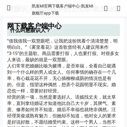
凯发k8官网下载客户端中心-凯发k8
慧眼识人,猫和塔罗的卫生巾-凯发k8官
旗舰厅app下载
网下载客户端中心
什么叫慧眼识人？
“借我借我一双慧眼吧，让我把这纷扰看个清清楚楚，明
明白白。”《雾里看花》这首歌曾经有人建议用来作
“3·15”的主题歌。商品需要打假，人也要打假。对很多女
人来说，最缺的就是一双慧眼。
人们常常把婚姻比喻为赌博，是否幸福，全看自己能遇
到一个什么样的男人或女人。任何事情的确存在一个几
率，有心栽花花不开，无心插柳柳成荫的情况也是有
的。但是，指望这种偶然，想弄个花园明显不现实。婚
恋也一样，需要好好经营。
经营的第一项，当然是要选好人。语嫣找丈夫，就太草
率，直到拿结婚证才知道他比自己大十岁，其脾气、素
质、修养如何并不知道。婚后不幸福也就绝非偶然。汪
经理英俊成熟有魅力，但她却不知道，他对女人的要求
是好说好散，不愿结婚受约束。这样一个男人，当然不