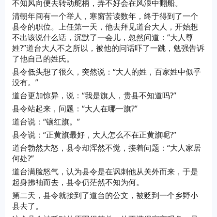
不知风向便去转动舵柄，弄不好会在风浪中翻船。
清朝年间有一个举人，寒窗苦读数年，终于得到了一个
县令的职位。上任第一天，他去拜见道台大人，开始想
不出该说什么话，沉默了一会儿，忽然问道：“大人尊
姓?”道台大人不之所以，被他的问话吓了一跳，勉强告诉
了他自己的姓氏。
县令低头想了很久，突然说：“大人的姓，百家姓中似乎
没有。”
道台更加惊异，说：“我是旗人，贵县不知道吗?”
县令站起来，问题：“大人在哪一旗?”
道台说：“镶红旗。”
县令说：“正黄旗最好，大人怎么不在正黄旗呢?”
道台勃然大怒，县令却浑然不觉，接着问题：“大人家居
何处?”
道台满脸怒气，认为县令是在讽刺他从关外而来，于是
起身拂袖而去，县令仍茫然不知为何。
第二天，县令就接到了道台的公文，被贬到一个乡野小
县去了。