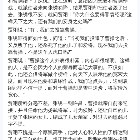
和曹操结下了深仇。正在这时，袁绍因为想要和曹操作
战，就派使者来向张绣劝降，结果贾诩却把使者轰了出
去。张绣很不安，就问贾诩：“你为什么要得罪袁绍呢?这
样天下之大，还有我们的安身之处吗?”
贾诩说：“有，我们去投靠曹操。”
张绣吓得面如土色，问道：“当初我们投降了曹操之后，
又反叛了他，还杀死了他的儿子和爱将。现在我们去投
靠曹操，不是送羊人虎口吗?”
贾诩说：“曹操这个人外表很朴素，内心却很精明。这样
的人，是不会因为个人的荣辱而忘记大事的。不仅如
此，他还会借将军做个榜样，向天下人展示他的宽宏大
度。而且现在他要和袁绍作战，我们这点兵力，送到袁
绍那里不值一提，而对于曹操却是雪中送炭，将军请放
宽心。”
贾诩所料分毫不差。张绣一到许昌，曹操就亲自前来迎
接，并且任命他为扬武将军，封为侯爵，还让自己的儿
子娶了张绣的女儿，结成了儿女亲家，对过去的恩怨只
字不提。
贾诩不愧是一个厚黑高手，他对人心和人性的了解达到
了人木三分的地步。也正因为如此，聪明的贾诩在投降