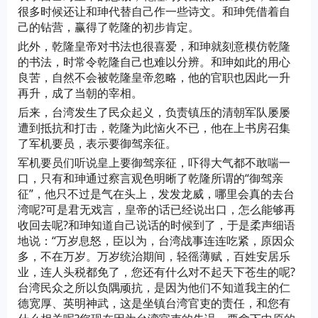
很多时候还让和珅代替自己作一些诗文。和珅凭借着自
己的钻营，赢得了乾隆的初步肯定。
此外，乾隆皇帝对书法也很喜爱，和珅就刻意模仿乾隆
的书法，时常令乾隆自己也难以分辨。和珅如此的用心
良苦，自然不会被乾隆皇帝忽略，他的官职也因此一升
再升，成了当朝的宰相。
后来，台湾发生了民众起义，负责镇压的清朝军队屡屡
遭到抵抗和打击，乾隆为此恼火不已，他在上书房召集
了军机要员，表示要御驾亲征。
军机要员们听说皇上要御驾亲征，吓得大气都不敢喘一
口，只有和珅通过察言观色明晰了乾隆所谓的“御驾亲
征”，他只不过是气在头上，发发龙威，哪里会真的去台
湾呢?可是君无戏言，皇帝的话已经说出口，怎么能够再
收回去呢?和珅知道自己说话的时候到了，于是柔声细语
地说：“万岁息怒，臣以为，台湾战事连连吃紧，原因众
多，不在万岁。万岁统治期间，轻徭薄赋，百姓安居乐
业，连人头税都免了，您还有什么对不起天下苍生的呢?
台湾民众之所以负隅顽抗，是因为他们不知道我主的仁
德宽厚、英明神武，这是坐镇台湾官吏的责任，和您有