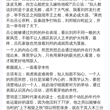
泼皮无赖，你怎么能把女儿嫁给他呢?”吕公说：“别人都
说刘邦是个泼皮无赖，成不了大气候。我看刘邦龙行虎
步，举手投足之间隐现帝王之相，将来必成大器。”果然
不出吕公所料，反秦战争打响后，刘邦斩白蛇起义，并
且一举夺得了天下。
吕公能够通过刘邦的外在表现，看出刘邦不同一般的大
家风范，不能不让人感叹其识人之术的炉火纯青。最
终，吕氏家族也凭借着刘邦的成就而成为显族。
一个人的内在心理、所思所想总会通过他的外在行为表
现出来。厚黑学认为，只有用犀利的眼光把人看透，你
才能更好地驾驭人。
察颜观人，一面看穿本性
古语有云：画虎画皮难画骨，知人知面不知心。一个人
的所思所想，往往是深藏于内心的，厚黑学认为，要想
清楚地认识一个人，就必须仔细观察对方的举动，通过
表面认识其内心活动，进而看穿他的本性。
贾诩是三国时代著名的谋士，也是在那个动乱的年代中
命运最好的谋臣，因为他活到了77岁。他之所以能够在
当时的“上下相疑之秋”得以明哲保身，就在于其入木三分