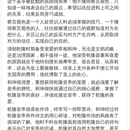
这个县令被贬黜的原因很简单：他不懂得察言观色，只
知道一味地表达自己的观点，希望以此拉进和上司之间
的关系，结果反而弄巧成拙。
察言观色是一个人处世识人时必须掌握的技巧。一个懂
得察言观色的人，往往能够通过自己的观察知道对方在
想什么，并且让自己的反应与对方产生共鸣，从而取得
对方的信任，实现自己的目的。
清朝乾隆时期备受宠爱的宰相和珅，无论是文韬武略，
还是治理国家，都不值得一提。他深受乾隆器重和喜爱
的原因就在于他特别擅长揣摩帝意、迎合君旨、玩弄权
术，还会为皇上聚敛银钱，供皇上支付各种不便公开动
支国库的费用，借此博取了皇上的欢心。
和珅很清楚，要想获得乾隆皇帝的宠爱，就必须要了解
皇帝的脾性。和珅很快就通过自己的细心观察，掌握了
乾隆皇帝的喜好，并借此接近皇帝，获得了乾隆的喜
爱。
乾隆皇帝很喜欢作诗，经常写一些即景诗。和珅经过对
乾隆皇帝所作诗文的用心研读，对乾隆作诗的风格有了
很深的了解。他时不时在乾隆面前借用乾隆自己的诗句
表示自己对皇帝的忠诚，乾隆对其自然大加赞赏，甚至