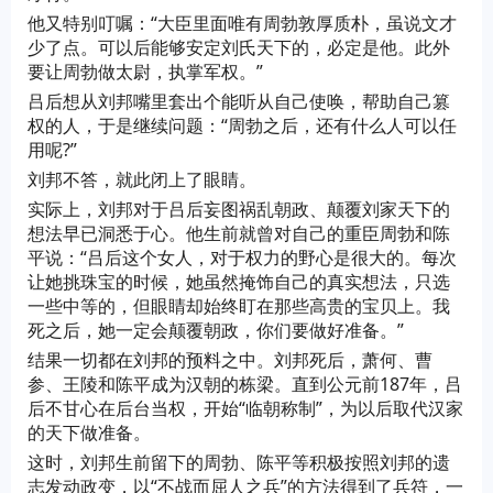
他又特别叮嘱：“大臣里面唯有周勃敦厚质朴，虽说文才
少了点。可以后能够安定刘氏天下的，必定是他。此外
要让周勃做太尉，执掌军权。”
吕后想从刘邦嘴里套出个能听从自己使唤，帮助自己篡
权的人，于是继续问题：“周勃之后，还有什么人可以任
用呢?”
刘邦不答，就此闭上了眼睛。
实际上，刘邦对于吕后妄图祸乱朝政、颠覆刘家天下的
想法早已洞悉于心。他生前就曾对自己的重臣周勃和陈
平说：“吕后这个女人，对于权力的野心是很大的。每次
让她挑珠宝的时候，她虽然掩饰自己的真实想法，只选
一些中等的，但眼睛却始终盯在那些高贵的宝贝上。我
死之后，她一定会颠覆朝政，你们要做好准备。”
结果一切都在刘邦的预料之中。刘邦死后，萧何、曹
参、王陵和陈平成为汉朝的栋梁。直到公元前187年，吕
后不甘心在后台当权，开始“临朝称制”，为以后取代汉家
的天下做准备。
这时，刘邦生前留下的周勃、陈平等积极按照刘邦的遗
志发动政变，以“不战而屈人之兵”的方法得到了兵符，一