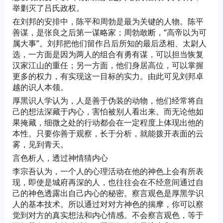
举剿灭了吕氏政权。
在刘邦的安排中，陈平和周勃是最为关键的人物。陈平
善谋，是张良之后第一谋略家；周勃敢断，“高帝以为可
属大事”。刘邦把他们留作吕后所知的最后丞相、太尉人
选，一方面是因为两人的组合有勇有谋，可以担当恢复
汉家江山的重任；另一方面，他们身居高位，可以掌握
更多的权力，有实现这一目标的实力。由此可见刘邦卓
越的识人本领。
厚黑识人学认为，人是善于伪装的动物，他们经常将自
己的想法深藏于内心，害怕被别人看出来。而无论他如
果掩藏，细微之处的行动都会在一定程度上体现出他的
本性。只要你善于观察，长于分析，就能拨开表面的云
雾，见到青天。
言色析人，透过神情猜内心
李宗吾认为，一个人的心理活动在他的神色上会有所表
现，即使是城府再深的人，也往往会在不经意间通过自
己的神色透露出自己内心的秘密。察言观色是厚黑学识
人的基本技术。所以通过对对方神色的揣摩，你可以察
觉到对方的真实想法和内心情感。不会察言观色，等于