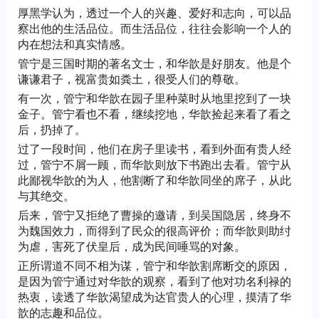
厚黑学认为，透过一个人的兴趣、爱好和志向，可以品
察出他的生活品位。而生活品位，往往会影响一个人的
内在想法和真实情感。
管宁是三国时期的著名文士，和华歆是好朋友。他是个
谦谦君子，视富贵如粪土，很受人们的尊敬。
有一次，管宁和华歆在园子里种菜时从地里挖到了一块
金子。管宁看也不看，继续挖地，华歆捡起来看了看之
后，扔掉了。
过了一段时间，他们在房子里读书，看到外面有贵人经
过，管宁不屑一顾，而华歆则放下书跑出去看。管宁从
此鄙视华歆的为人，他割断了和华歆同坐的席子，从此
与其绝交。
后来，管宁又拒绝了曹操的邀请，到吴国隐居，终身不
为魏国效力，而得到了民众的很高评价；而华歆则助纣
为虐，害死了伏皇后，成为民间唾骂的对象。
正所谓道不同不相为谋，管宁和华歆割席断交的原因，
是因为管宁通过对华歆的观察，看到了他对功名利禄的
热衷，读透了华歆渴望成为达官贵人的心理，摸清了华
歆的志趣和品位。