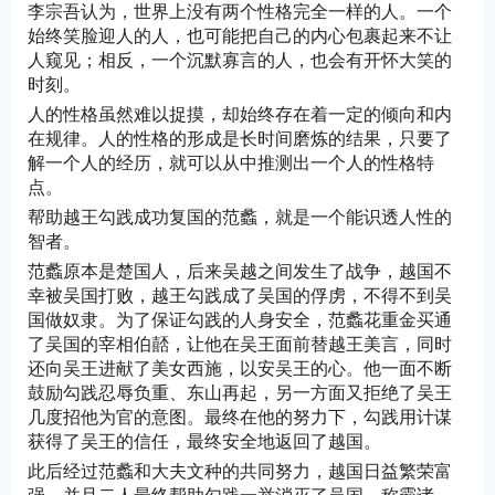
李宗吾认为，世界上没有两个性格完全一样的人。一个
始终笑脸迎人的人，也可能把自己的内心包裹起来不让
人窥见；相反，一个沉默寡言的人，也会有开怀大笑的
时刻。
人的性格虽然难以捉摸，却始终存在着一定的倾向和内
在规律。人的性格的形成是长时间磨炼的结果，只要了
解一个人的经历，就可以从中推测出一个人的性格特
点。
帮助越王勾践成功复国的范蠡，就是一个能识透人性的
智者。
范蠡原本是楚国人，后来吴越之间发生了战争，越国不
幸被吴国打败，越王勾践成了吴国的俘虏，不得不到吴
国做奴隶。为了保证勾践的人身安全，范蠡花重金买通
了吴国的宰相伯嚭，让他在吴王面前替越王美言，同时
还向吴王进献了美女西施，以安吴王的心。他一面不断
鼓励勾践忍辱负重、东山再起，另一方面又拒绝了吴王
几度招他为官的意图。最终在他的努力下，勾践用计谋
获得了吴王的信任，最终安全地返回了越国。
此后经过范蠡和大夫文种的共同努力，越国日益繁荣富