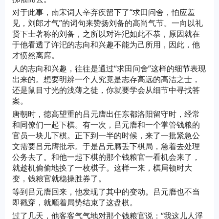
对于此事，南宋词人辛弃疾留下了“求田问舍，怕应羞
见，刘郎才气”的词句来赞扬刘备的高尚气节。一向以礼
贤下士著称的刘备，之所以对许汜如此不恭，原因就在
于他看透了许汜的志向和兴趣不能为己所用，因此，他
才愤然离席。
人的志向和兴趣，往往是通过“求田问舍”这样的细节表现
出来的。想要明辨一个人究竟是志存高远的高洁之士，
还是鼠目寸光的浅薄之徒，你就要学会从细节中寻找答
案。
唐朝时，德高望重的吕元膺出任东都洛阳留守时，经常
和同僚们一起下棋。有一次，吕元膺和一个掌管钱粮的
官员一块儿下棋。正下到一半的时候，来了一批紧急公
文需要吕元膺批示。于是吕元膺丢下棋局，急着去处理
公务去了。和他一起下棋的那个钱粮官一看机会来了，
就趁机偷偷地换了一枚棋子。这样一来，棋局顿时大
变，钱粮官就稳操胜券了。
等到吕元膺回来，他发现了其中的变动。吕元膺也不当
即戳穿，就顺着局势结束了这盘棋。
过了几天，他客客气气地对那个钱粮官说：“我这儿人浮