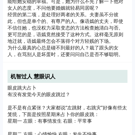
能给她安稳的幸福。可是，她为什么不先了解一下他对
女人的态度，不问他要婚姻就轻易同居呢？
经营的第二项，是处理好两者的关系。夫妻虽不分彼
此，但也是单个的、有尊严的人。像语嫣的丈夫，即使
不信任她，也没权力采取变态的方法检查她清白与否。
更可悲的是，语嫣竟然接受了这种方式。这样毫无原则
地迁就，语嫣最终怎会不落得个对方轻贱的下场。
为什么最真的心总是碰不到最好的人？栽了跟头的女
人，在骂别人是坏蛋时，还要问问自己是否不够聪明。
机智过人 慧眼识人
眼皮跳大占卜
有没有发觉今天的眼皮跳过？
是不是有点紧张？大家都说“左跳财，右跳灾”好像有些太
笼统，下面是按照星期来占卜你的眼皮跳：
星期一 左眼：有事情发生 右眼：平常事
星期二 左眼：心情愉快 右眼：发生不快事