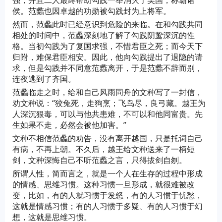
强，并且二人最终帮助勾践一举消灭了吴国，称霸诸
侯。范蠡也因卓越的功勋被勾践封为上将军。
然而，范蠡此时已经意识到危险的来临。在和勾践共同
相处的时间中，范蠡深刻地了解了勾践阴鸷深沉的性
格。当初勾践为了复国求强，不惜君臣之死；而今天下
归附，难保君臣相安。因此，他向勾践提出了退隐的请
求，但是勾践并不同意范蠡离开，于是范蠡不辞而别，
连夜逃到了齐国。
范蠡临走之时，给和自己风雨同舟的文种写了一封信，
劝文种说：“狡兔死，走狗烹；飞鸟尽，良弓藏。越王为
人深沉狠毒，可以与他共患难，不可以和他同富贵。先
生如果不走，必然会被他加害。”
文种不相信范蠡的劝告，没有离开越国，只是托词自己
有病，不再上朝。不久后，越王给文种送来了一柄短
剑，文种深悔自己不听范蠡之言，只得拔剑自刎。
所谓人性，简而言之，就是一个人在生存的过程中形成
的情感、思维习惯。这种习惯一旦形成，就很难被改
变，比如，有的人就习惯于发怒，有的人习惯于忧愁，
这就是情感习惯；有的人习惯于多疑、有的人习惯于幻
想，这就是思维习惯。