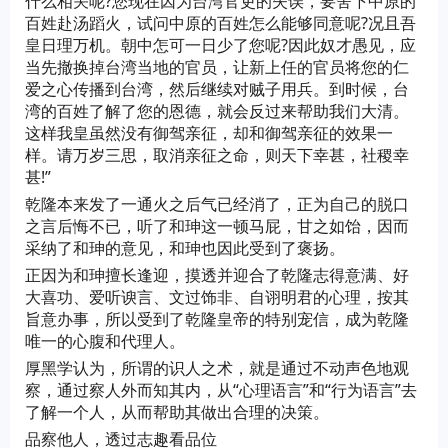
什么相关呢?您现在因为台湾官吏的失误，要舍下中原的
百姓赴汤蹈火，试问中原的百姓怎么能够同意呢?况且吾
皇日理万机。朝中怎可一日少了您呢?因此奴才愚见，应
当先撤换掉台湾当地的官员，让新上任的官员将您的仁
爱之心传播到台湾，然后继续对贼子用兵。到时候，台
湾的百姓了解了您的恩德，就会反过来帮助我们大清。
这样我皇虽然没有御驾亲征，却和御驾亲征的效果一
样。请万岁三思，取消亲征之命，则天下幸甚，社稷幸
甚!”
乾隆本来发了一通火之后气已经消了，正为自己的脱口
之言后悔不已，听了和珅这一顿马屁，甘之如饴，因而
采纳了和珅的意见，和珅也因此受到了褒扬。
正因为和珅擅长逢迎，摸透并迎合了乾隆志得意满、好
大喜功、爱听谀言、文过饰非、自诩明君的心理，按其
旨意办事，所以受到了乾隆皇帝的特别宠信，成为乾隆
唯一的心腹和代理人。
厚黑学认为，所谓的识人之术，就是通过不动声色地观
察，通过察人外而知其内，从“心理语言”和“行为语言”去
了解一个人，从而帮助其做出合理的决策。
品察他人，透过志趣看品位