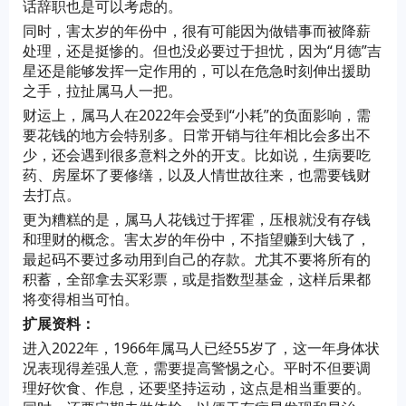
话辞职也是可以考虑的。
同时，害太岁的年份中，很有可能因为做错事而被降薪
处理，还是挺惨的。但也没必要过于担忧，因为“月德”吉
星还是能够发挥一定作用的，可以在危急时刻伸出援助
之手，拉扯属马人一把。
财运上，属马人在2022年会受到“小耗”的负面影响，需
要花钱的地方会特别多。日常开销与往年相比会多出不
少，还会遇到很多意料之外的开支。比如说，生病要吃
药、房屋坏了要修缮，以及人情世故往来，也需要钱财
去打点。
更为糟糕的是，属马人花钱过于挥霍，压根就没有存钱
和理财的概念。害太岁的年份中，不指望赚到大钱了，
最起码不要过多动用到自己的存款。尤其不要将所有的
积蓄，全部拿去买彩票，或是指数型基金，这样后果都
将变得相当可怕。
扩展资料：
进入2022年，1966年属马人已经55岁了，这一年身体状
况表现得差强人意，需要提高警惕之心。平时不但要调
理好饮食、作息，还要坚持运动，这点是相当重要的。