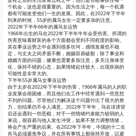
是在之后的生活发展过程之中，他们是否能够抓住每一
个机会，这也是很重要的。因为生活之中，每一个机遇
都有可能改变他们一生的发展。因此，在2022年下半年
到来的时候，55岁的属马女生一定要多加的注意。
2022年下半年66年的属马女运势
1966年出生的马在2022年下半年牛年会受伤害。所谓的
伤害意味着财富的各个方面都会受到不同程度的影响。
其在事业运势之中会遇到很多坎坷，感情发展也不稳
定，与丈夫之间矛盾不断，婚姻容易破裂；除了事业和
婚姻方面的问题，健康也需要多加注意，多关注身体变
化，保持不错的心态，如果情绪起伏较大，出现疾病的
可能性是非常大的。
下半年55岁属马女事业运势
由于太岁在2022年下半年的伤害，1966年属马的人的职
业发展会很困难，而且他们在工作中经常遇到一些意想
不到的问题。尽管他们为解决这个问题付出了很大的努
力，但结果仍不令人满意。2022年下半年，马在诽谤背
后还会遇到一些恶棍，对于一些情绪约束能力较弱的人
来说，很容易与他人发生冲突，如果不努力调整情绪，
将会产生严重的后果。在2022年下半年，中国的十二生
肖马必须避免争议，并在所有事情上都保持开放，以避