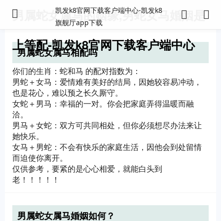
凯发k8官网下载客户端中心-凯发k8
男属蛇女属马的姻缘,男蛇女马婚姻是
旗舰厅app下载
上等配-凯发k8官网下载客户端中心
男属蛇女属马相配吗
你们的生肖：蛇和马 的配对指数为：
男蛇＋女马：爱情难有美好的结局，因她较容易冲动，
也是花心，难以预之长久厮守。
女蛇＋男马：幸福的一对。你会把家庭弄得温暖而融
洽。
男马＋女蛇：双方可共同相处，但你必须想尽办法来让
她快乐。
女马＋男蛇：不会有快乐的家庭生活，因他会到处留情
而迫使你离开。
仅供参考，要紧的是心心相爱，就能白头到
老！！！！！
男属蛇女属马婚姻如何？