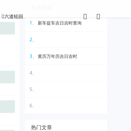
相关内容
六道轮回
1、
新车提车吉日吉时查询
2、
3、
黄历万年历吉日吉时
4、
5、
6、
热门文章