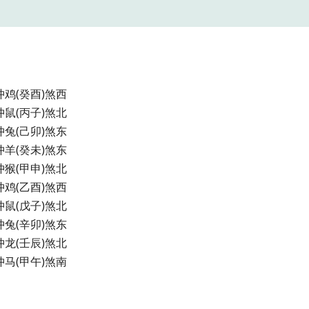
星期四 冲鸡(癸酉)煞西
日 冲鼠(丙子)煞北
三 冲兔(己卯)煞东
日 冲羊(癸未)煞东
一 冲猴(甲申)煞北
二 冲鸡(乙酉)煞西
星期五 冲鼠(戊子)煞北
一 冲兔(辛卯)煞东
二 冲龙(壬辰)煞北
四 冲马(甲午)煞南