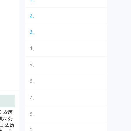
2、
3、
4、
5、
6、
7、
日 农历
8、
期六 公
0日 农历
9、