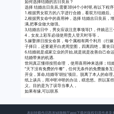
如何选择结婚的吉日良辰？
选择 结婚吉日良辰,需要3到4个小时呀,有以下程
1.根据男女双方的八字进行合婚，看双方结婚后
2,根据男女命中的喜用神，选择 结婚吉日良辰，
满,把事业做大做强。
3,结婚吉日中，男女应该注意事项等[1，伴娘忌
4，女友上彩车必须使用贵人登天时等等，
5.嫁娶择日按女命算，每个属相有两个利月（行嫁
子择日，还要避开白虎周堂图，四离四绝，重丧日
6.结婚就是成家立业的开始,就是就是改善自己命
结婚带来的机遇.
世间真正懂得按照命理 ，使用喜用神来选择；结婚
“天下没有免费的午餐”，任何无条件的免费服务互
开业，算命,结婚等‘胡扯’项目。脱离了本人的
纸上谈兵，用冲呀冲呀的办法，瞎忽悠。所以某
义。目的是为了误导当事人，
如果有缘,可以联系
本站转载作品凯发k8旗舰厅app下载的版权归原作者