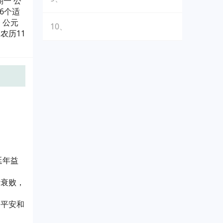
期一 公
有6个适
一 公元
10、
 农历11
延年益
渐衰败，
，平安和