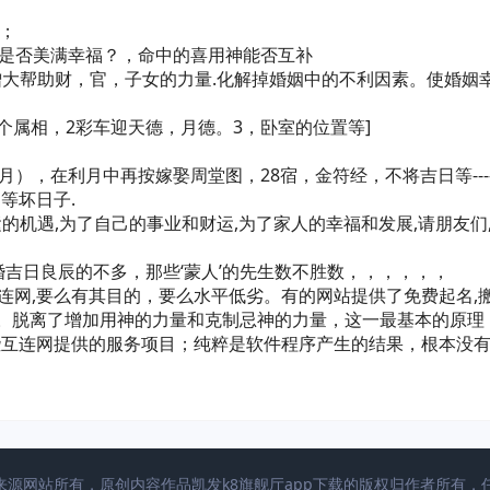
序；
。是否美满幸福？，命中的喜用神能否互补
增大帮助财，官，子女的力量.化解掉婚姻中的不利因素。使婚姻
三个属相，2彩车迎天德，月德。3，卧室的位置等]
月），在利月中再按嫁娶周堂图，28宿，金符经，不将吉日等---
等坏日子.
运的机遇,为了自己的事业和财运,为了家人的幸福和发展,请朋友们
吉日良辰的不多，那些‘蒙人’的先生数不胜数，，，，，，
连网,要么有其目的，要么水平低劣。有的网站提供了免费起名,
命理。脱离了增加用神的力量和克制忌神的力量，这一最基本的原理
些互连网提供的服务项目；纯粹是软件程序产生的结果，根本没
及来源网站所有，原创内容作品凯发k8旗舰厅app下载的版权归作者所有