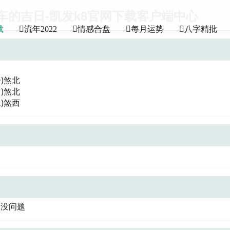
车的吉日-凯发k8官网下载客户端中心
载
流年2022
情感合盘
每月运势
八字精批
子)煞北
申)煞北
丑)煞西
般没问题