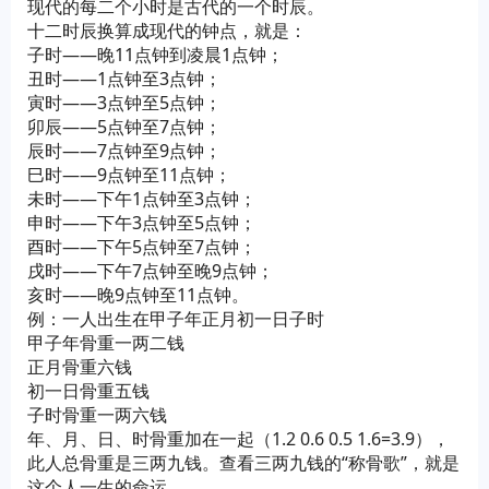
现代的每二个小时是古代的一个时辰。
十二时辰换算成现代的钟点，就是：
子时——晚11点钟到凌晨1点钟；
丑时——1点钟至3点钟；
寅时——3点钟至5点钟；
卯辰——5点钟至7点钟；
辰时——7点钟至9点钟；
巳时——9点钟至11点钟；
未时——下午1点钟至3点钟；
申时——下午3点钟至5点钟；
酉时——下午5点钟至7点钟；
戌时——下午7点钟至晚9点钟；
亥时——晚9点钟至11点钟。
例：一人出生在甲子年正月初一日子时
甲子年骨重一两二钱
正月骨重六钱
初一日骨重五钱
子时骨重一两六钱
年、月、日、时骨重加在一起（1.2 0.6 0.5 1.6=3.9），
此人总骨重是三两九钱。查看三两九钱的“称骨歌”，就是
这个人一生的命运