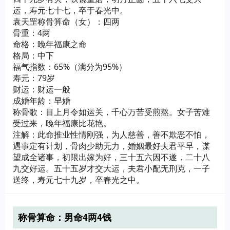
运，寿元七十七，卒于春光中。
袁天罡称骨算命（女）：四两
骨重：4两
命格：晚年福康之命
格局：中下
福气指数：65%（满分为95%）
寿元：79岁
财运：财运一般
成婚年龄：早婚
称骨歌：目上月令如运关，千心万苦受煎熬。女子苦难
受过来，晚年福康比花艳。
注解：此命推业性情刚强，为人慈善，善不欺恶不怕，
遇事定有计划，骨肉少助无力，婚姻最好夫君平早，谋
望成全诸事，初限出嫁为好，三十五六因不遂，二十八
九交好运。五十五岁才交大运，夫君小配无刑克，一子
送终，寿元七十九岁，卒春光之中。
称骨算命：男命4两4钱