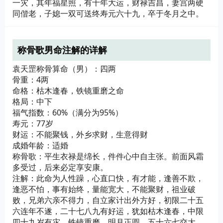
一灾，其年福星照，有十年大运，财禄吉昌，妻宫两硬
同偕老，子媳一双可送终寿元六十九，卒于冬月之中。
称骨歌男命注解的详解
袁天罡称骨算命（男）：四两
骨重：4两
命格：枯木逢春，铁镜重磨之命
格局：中下
福气指数：60%（满分为95%）
寿元：77岁
财运：不能聚钱，外乡求财，生意得财
成婚年龄：适婚
称骨歌：平生衣禄是绵长，件件心中自主张。前面风霜
多受过，后来必定享安康。
注解：此命为人性躁，心直口快，有才能，逢善不欺，
逢恶不怕，事有始终，量能宽大，不能聚财，祖业破
败，兄弟六亲不得力，自立家计出外方好，初限二十五
六连年不遂，二十七八九有好运，犹如枯木逢春，中限
四十九岁有灾，铁镜重磨，明月正圆，五十六七交大