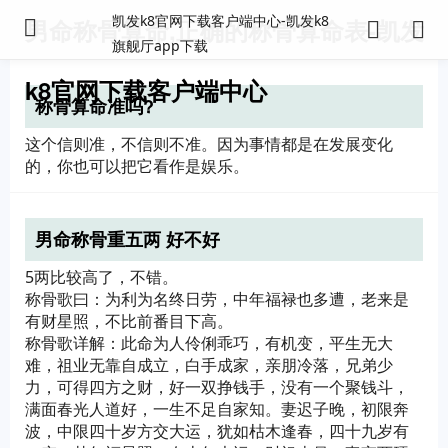
凯发k8官网下载客户端中心-凯发k8
男命称骨算命,正确的称骨算命表-凯发
旗舰厅app下载
k8官网下载客户端中心
称骨算命准吗?
这个信则准，不信则不准。因为事情都是在发展变化
的，你也可以把它看作是娱乐。
男命称骨重五两 好不好
5两比较高了，不错。
称骨歌曰：为利为名终日劳，中年福禄也多遭，老来是
有财星照，不比前番目下高。
称骨歌详解：此命为人伶俐乖巧，有机变，平生无大
难，祖业无靠自成立，白手成家，亲朋冷落，兄弟少
力，可得四方之财，好一双挣钱手，没有一个聚钱斗，
满面春光人道好，一生不足自家知。妻迟子晚，初限奔
波，中限四十岁方交大运，犹如枯木逢春，四十九岁有