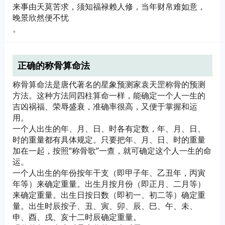
来事由天莫苦求，须知福禄赖人修，当年财帛难如意，
晚景欣然便不忧
。
正确的称骨算命法
称骨算命法是唐代著名的星象预测家袁天罡称骨的预测
方法。这种方法同四柱算命一样，能确定一个人一生的
吉凶祸福、荣辱盛衰，准确率很高，又便于掌握和运
用。
一个人出生的年、月、日、时各有定数，年、月、日、
时的重量都有具体规定。只要把年、月、日、时的重量
加在一起，按照“称骨歌”一查，就可确定这个人一生的命
运。
一个人出生的年份按年干支（即甲子年、乙丑年，丙寅
年等）来确定重量。出生月按月份（即正月、二月等）
来确定重量。出生日按日数（即初一、初二等）确定重
量。出生时辰按子、丑、寅、卯、辰、巳、午、未、
申、酉、戌、亥十二时辰确定重量。