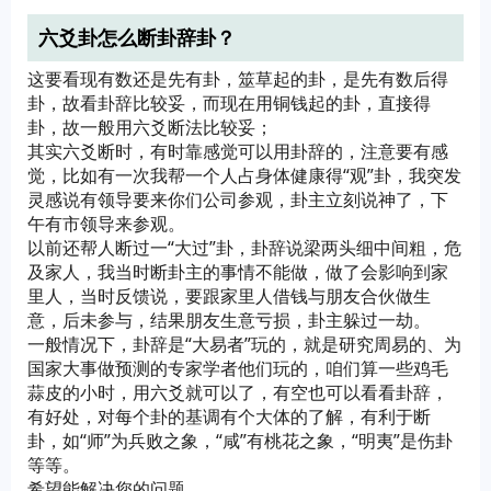
六爻卦怎么断卦辞卦？
这要看现有数还是先有卦，筮草起的卦，是先有数后得
卦，故看卦辞比较妥，而现在用铜钱起的卦，直接得
卦，故一般用六爻断法比较妥；
其实六爻断时，有时靠感觉可以用卦辞的，注意要有感
觉，比如有一次我帮一个人占身体健康得“观”卦，我突发
灵感说有领导要来你们公司参观，卦主立刻说神了，下
午有市领导来参观。
以前还帮人断过一“大过”卦，卦辞说梁两头细中间粗，危
及家人，我当时断卦主的事情不能做，做了会影响到家
里人，当时反馈说，要跟家里人借钱与朋友合伙做生
意，后未参与，结果朋友生意亏损，卦主躲过一劫。
一般情况下，卦辞是“大易者”玩的，就是研究周易的、为
国家大事做预测的专家学者他们玩的，咱们算一些鸡毛
蒜皮的小时，用六爻就可以了，有空也可以看看卦辞，
有好处，对每个卦的基调有个大体的了解，有利于断
卦，如“师”为兵败之象，“咸”有桃花之象，“明夷”是伤卦
等等。
希望能解决您的问题。