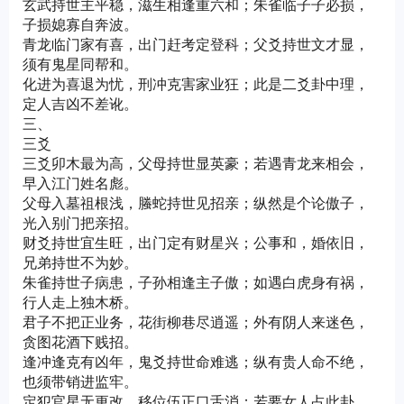
玄武持世主平稳，滋生相逢重六和；朱雀临子子必损，
子损媳寡自奔波。
青龙临门家有喜，出门赶考定登科；父爻持世文才显，
须有鬼星同帮和。
化进为喜退为忧，刑冲克害家业狂；此是二爻卦中理，
定人吉凶不差讹。
三、
三爻
三爻卯木最为高，父母持世显英豪；若遇青龙来相会，
早入江门姓名彪。
父母入墓祖根浅，螣蛇持世见招亲；纵然是个论傲子，
光入别门把亲招。
财爻持世宜生旺，出门定有财星兴；公事和，婚依旧，
兄弟持世不为妙。
朱雀持世子病患，子孙相逢主子傲；如遇白虎身有祸，
行人走上独木桥。
君子不把正业务，花街柳巷尽逍遥；外有阴人来迷色，
贪图花酒下贱招。
逢冲逢克有凶年，鬼爻持世命难逃；纵有贵人命不绝，
也须带销进监牢。
定犯官星无更改，移位伍正口舌消；若要女人占此卦，