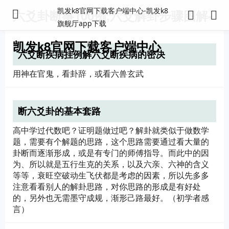
凯发k8官网下载客户端中心-凯发k8
六爻卦断事100例,六爻解卦步骤图解-
旗舰厅app下载
凯发k8官网下载客户端中心
六爻断疾病挂例解六爻断疾病的密决
用神在官鬼，看卦辞，或看六兽玄武
断六爻卦的基本套路
高中学过代数吧？证明题做过吧？解卦就类似于做数学
题，需要有个解题的思路，这个思路需要通过看大量的
卦断而逐渐形成，或是有专门的师傅指导。而此中的因
为、所以就是五行生克的关系，以及六亲、六神的含义
等等，衰旺空破动生飞伏都是考虑的因素，所以先多多
注意看看别人的解卦思路，对你思路的形成是有好处
的，另外也无需墨守成规，渐形己路最好。（初学者感
言）