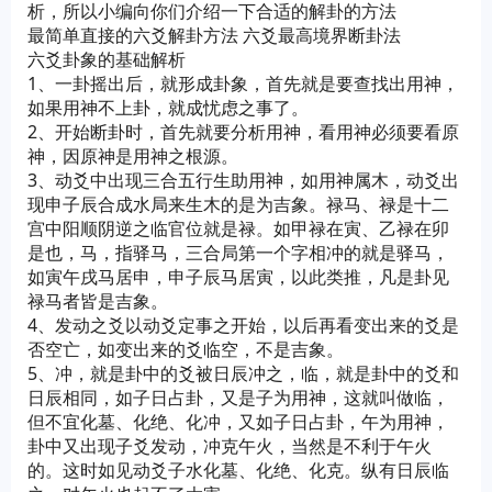
析，所以小编向你们介绍一下合适的解卦的方法
最简单直接的六爻解卦方法 六爻最高境界断卦法
六爻卦象的基础解析
1、一卦摇出后，就形成卦象，首先就是要查找出用神，
如果用神不上卦，就成忧虑之事了。
2、开始断卦时，首先就要分析用神，看用神必须要看原
神，因原神是用神之根源。
3、动爻中出现三合五行生助用神，如用神属木，动爻出
现申子辰合成水局来生木的是为吉象。禄马、禄是十二
宫中阳顺阴逆之临官位就是禄。如甲禄在寅、乙禄在卯
是也，马，指驿马，三合局第一个字相冲的就是驿马，
如寅午戌马居申，申子辰马居寅，以此类推，凡是卦见
禄马者皆是吉象。
4、发动之爻以动爻定事之开始，以后再看变出来的爻是
否空亡，如变出来的爻临空，不是吉象。
5、冲，就是卦中的爻被日辰冲之，临，就是卦中的爻和
日辰相同，如子日占卦，又是子为用神，这就叫做临，
但不宜化墓、化绝、化冲，又如子日占卦，午为用神，
卦中又出现子爻发动，冲克午火，当然是不利于午火
的。这时如见动爻子水化墓、化绝、化克。纵有日辰临