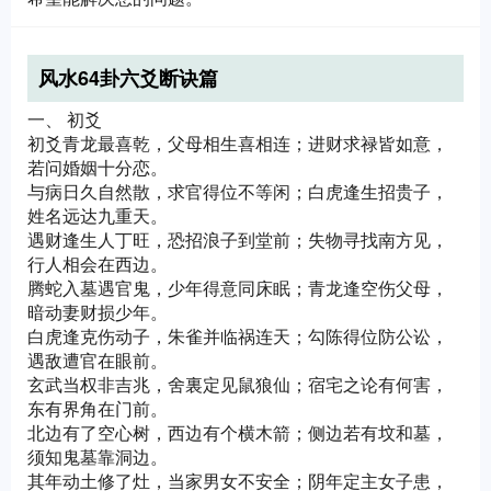
风水64卦六爻断诀篇
一、 初爻
初爻青龙最喜乾，父母相生喜相连；进财求禄皆如意，
若问婚姻十分恋。
与病日久自然散，求官得位不等闲；白虎逢生招贵子，
姓名远达九重天。
遇财逢生人丁旺，恐招浪子到堂前；失物寻找南方见，
行人相会在西边。
腾蛇入墓遇官鬼，少年得意同床眠；青龙逢空伤父母，
暗动妻财损少年。
白虎逢克伤动子，朱雀并临祸连天；勾陈得位防公讼，
遇敌遭官在眼前。
玄武当权非吉兆，舍裏定见鼠狼仙；宿宅之论有何害，
东有界角在门前。
北边有了空心树，西边有个横木箭；侧边若有坟和墓，
须知鬼墓靠洞边。
其年动土修了灶，当家男女不安全；阴年定主女子患，