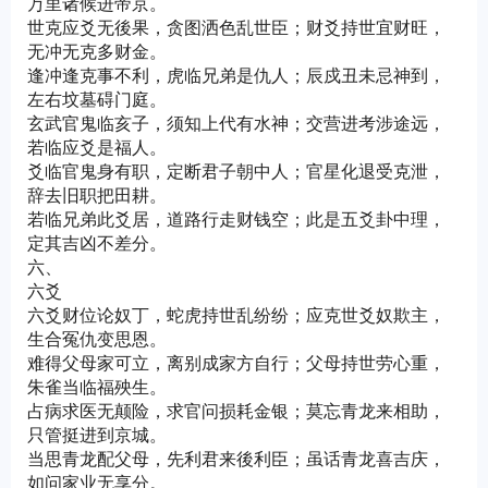
万里诸候进帝京。
世克应爻无後果，贪图洒色乱世臣；财爻持世宜财旺，
无冲无克多财金。
逢冲逢克事不利，虎临兄弟是仇人；辰戍丑未忌神到，
左右坟墓碍门庭。
玄武官鬼临亥子，须知上代有水神；交营进考涉途远，
若临应爻是福人。
爻临官鬼身有职，定断君子朝中人；官星化退受克泄，
辞去旧职把田耕。
若临兄弟此爻居，道路行走财钱空；此是五爻卦中理，
定其吉凶不差分。
六、
六爻
六爻财位论奴丁，蛇虎持世乱纷纷；应克世爻奴欺主，
生合冤仇变思恩。
难得父母家可立，离别成家方自行；父母持世劳心重，
朱雀当临福殃生。
占病求医无颠险，求官问损耗金银；莫忘青龙来相助，
只管挺进到京城。
当思青龙配父母，先利君来後利臣；虽话青龙喜吉庆，
如问家业无享分。