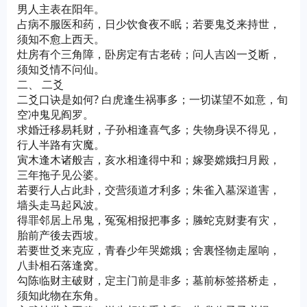
男人主表在阳年。
占病不服医和药，日少饮食夜不眠；若要鬼爻来持世，
须知不愈上西天。
灶房有个三角障，卧房定有古老砖；问人吉凶一爻断，
须知爻情不问仙。
二、 二爻
二爻口诀是如何? 白虎逢生祸事多；一切谋望不如意，旬
空冲鬼见阎罗。
求婚迁移易耗财，子孙相逢喜气多；失物身误不得见，
行人半路有灾魔。
寅木逢木诸般吉，亥水相逢得中和；嫁娶嫦娥扫月殿，
三年拖子见公婆。
若要行人占此卦，交营须道才利多；朱雀入墓深道害，
墙头走马起风波。
得罪邻居上吊鬼，冤冤相报把事多；螣蛇克财妻有灾，
胎前产後去西坡。
若要世爻来克应，青春少年哭嫦娥；舍裏怪物走屋响，
八卦相石落逢窝。
勾陈临财主破财，定主门前是非多；墓前标签搭桥走，
须知此物在东角。