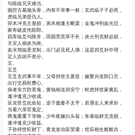
勾陈临兄灾难当。
掘挖古墓抛头骨，内有不幸事一桩；玄武临子子必死，
虎临兄弟是仇人。
卯木冲克主屋损，寅木相逢主断粱；金鬼冲刑血光厄，
家有破皮伤筋郎。
四库临爻勾陈并，田园荒芜草不长；炎火刑克财必损，
天灾人祸炎为殃。
亥水驾临受克制，出门必见死人塘；这是四爻卦中理，
定人吉凶不差分。
五、
五爻
五爻玄武事不幸，父母持世主寡贫；嫁娶兴造防口舌，
出行交易枉费心。
病者东方防害鬼，黄钱相送得安宁；蛇虎持世家裏乱，
逢冲逢克少收成。
应克世爻此命短，逆子蠢妻不太平；若遇女人来求卦，
当看六亲官鬼定。
两鬼重重下等物，少年夜嫁白头翁；朱雀临财无克损，
逢冲逢克少收益。
子孙持世旺财丁，青龙发动富荣通；世应相生般般吉，