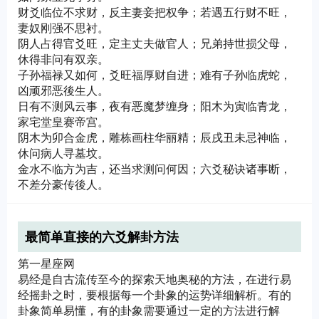
财爻临位不求财，反主妻妾把权争；若遇五行财不旺，
妻奴刚强不思衬。
阴人占得官爻旺，定主丈夫做官人；兄弟持世损父母，
休得非问有双亲。
子孙福禄又如何，爻旺福厚财自进；难有子孙临虎蛇，
凶顽邪恶後生人。
日有不测风云事，夜有恶魔梦缠身；阳木为寅临青龙，
家宅堂皇赛帝宫。
阴木为卯合金虎，雕栋画柱华丽精；辰戌丑未忌神临，
休问病人寻墓坟。
金水不临方为吉，还当求测问何因；六爻秘诀诸事断，
不差分豪传後人。
最简单直接的六爻解卦方法
第一星座网
易经是自古流传至今的探索天地奥秘的方法，在进行易
经摇卦之时，要根据每一个卦象的运势详细解析。有的
卦象简单易懂，有的卦象需要通过一定的方法进行解