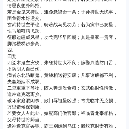
情思夜想外郎招。
若是金鬼来持世，难免悬梁命一条；子孙持世无忧事，
困鱼得水好运交。
玄武持世主平稳，骑著战马见功劳；若为寅申巳亥星，
快马加鞭腾飞跃。
征服边疆威风星，功弋完毕早回朝；其是皇家一贵客，
脚踏楼梯步步高。
四、
四爻
四爻木鬼主灾殃，朱雀持世大不良；嫁娶兴造防口舌，
提防阴人自己伤。
病者东北防暗鬼，黄钱相送得安康；凡事诸般都不利，
夫妻婚姻不成双。
二鬼重重下等物，随人奔走没食粮；玄武临财性情傲，
逢冲逢克远离乡。
破坏家庭混闲事，败门辱祖呈凶强；青龙临才无克损，
万里诸候保朝康。
若要女人占此卦，嫁配高门做官郎；福临青龙宰相格，
父母持世将师当。
逢冲逢克官罢职，霸王别姬到乌江；螣蛇克财妻有难，