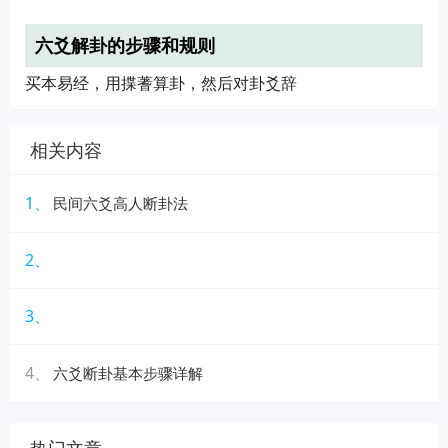
六爻解卦的步骤和规则
买本易经，用揲蓍算卦，然后对卦爻辞
相关内容
1、
民间六爻高人断卦法
2、
3、
4、
六爻断卦基本步骤详解