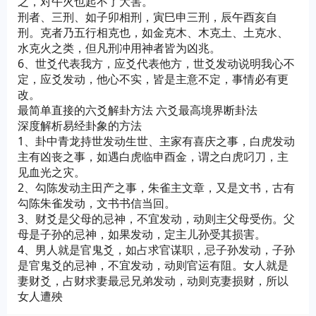
之，对午火也起不了大害。
刑者、三刑、如子卯相刑，寅巳申三刑，辰午酉亥自
刑。克者乃五行相克也，如金克木、木克土、土克水、
水克火之类，但凡刑冲用神者皆为凶兆。
6、世爻代表我方，应爻代表他方，世爻发动说明我心不
定，应爻发动，他心不实，皆是主意不定，事情必有更
改。
最简单直接的六爻解卦方法 六爻最高境界断卦法
深度解析易经卦象的方法
1、卦中青龙持世发动生世、主家有喜庆之事，白虎发动
主有凶丧之事，如遇白虎临申酉金，谓之白虎叼刀，主
见血光之灾。
2、勾陈发动主田产之事，朱雀主文章，又是文书，古有
勾陈朱雀发动，文书书信当回。
3、财爻是父母的忌神，不宜发动，动则主父母受伤。父
母是子孙的忌神，如果发动，定主儿孙受其损害。
4、男人就是官鬼爻，如占求官谋职，忌子孙发动，子孙
是官鬼爻的忌神，不宜发动，动则官运有阻。女人就是
妻财爻，占财求妻最忌兄弟发动，动则克妻损财，所以
女人遭殃