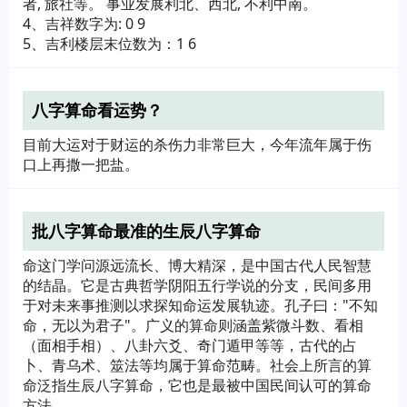
者, 旅社等。 事业发展利北、西北, 不利中南。
4、吉祥数字为: 0 9
5、吉利楼层末位数为：1 6
八字算命看运势？
目前大运对于财运的杀伤力非常巨大，今年流年属于伤
口上再撒一把盐。
批八字算命最准的生辰八字算命
命这门学问源远流长、博大精深，是中国古代人民智慧
的结晶。它是古典哲学阴阳五行学说的分支，民间多用
于对未来事推测以求探知命运发展轨迹。孔子曰："不知
命，无以为君子"。广义的算命则涵盖紫微斗数、看相
（面相手相）、八卦六爻、奇门遁甲等等，古代的占
卜、青乌术、筮法等均属于算命范畴。社会上所言的算
命泛指生辰八字算命，它也是最被中国民间认可的算命
方法。