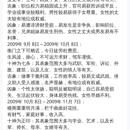
吉象：职位权力易稳固或上升，官司易获胜诉或平反，
学业或事业较顺利。男性较易获得子女尊重。女性的丈
夫较有地位或权威。
凶象：易遭诽谤财受损，易发生是非争执，影响职位、
名誉，兄弟姐妹易发生刑伤。女性之丈夫或男友易有不
利事。
2009年 9月 8日～2009年 10月 8日：
衡门之下可栖迟，今日徒劳枉费思。
生风波，操心，不可远方求财，驾车谨慎。
十神为七杀：其表象范围大多与武职、军衔、诉讼、外
敌、建筑，以及儿女、女性的情人等有关。
吉象：做事干脆利落，工作效率高，较易文成武就。侠
义助人受人感激，名声显赫，有地位或有权威。
凶象：个性太张扬，聪明反被聪明误，自己容易受损
失。生活起伏较大，身体易受伤残。女性早婚不利。
2009年 10月 8日～2009年 11月 7日：
楼阁重重明月满，栏干曲曲好花扶。
有财气，家庭好事，收入高。
十神为正印：其表象范围大多与学业、艺术，以及长
辈、师长、母亲、女婿等有关。