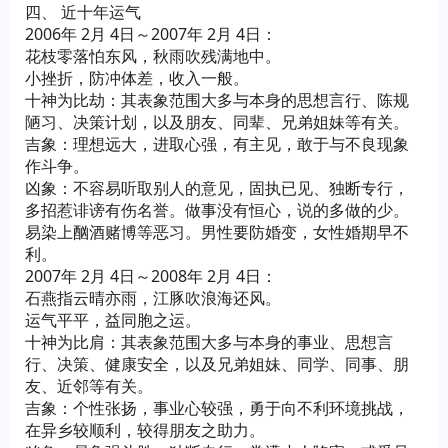
四、 近十年运气
2006年 2月 4日～2007年 2月 4日：
花枝零落怕东风，秋雨吹残满地中。
小挫折，防冲体差，收入一般。
十神为比劫：其表象范围大多与本身的思想言行、陈规
陋习、决策计划，以及朋友、同辈、兄弟姐妹等有关。
吉象：理想远大，进取心强，有主见，敢于与不良现象
作斗争。
凶象：不容易听取别人的意见，固执已见、独断专行，
多招惹诽谤有伤名誉。做事没有恒心，说的多做的少。
易染上酗酒赌博等恶习。男性要防婚变，女性婚期早不
利。
2007年 2月 4日～2008年 2月 4日：
石燕指云晴亦雨，江豚吹浪海还风。
运气平平，益同胞之运。
十神为比肩：其表象范围大多与本身的事业、思想言
行、决策、健康安全，以及兄弟姐妹、同学、同事、朋
友、近邻等有关。
吉象：个性张扬，事业心较强，勇于向不利环境挑战，
在异乡较顺利，较得朋友之助力。