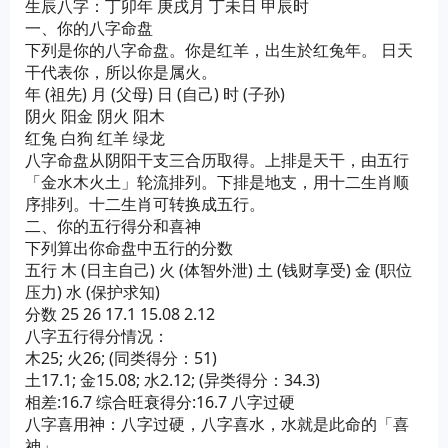
生辰八字：丁卯年 庚戌月 丁未日 甲辰时
一、你的八字命盘
下列是你的八字命盘。你是红羊，出生於红兔年。 日天
干代表你，所以你是属火。
年 (祖先) 月 (父母) 日 (自己) 时 (子孙)
阴火 阳金 阴火 阳木
红兔 白狗 红羊 绿龙
八字命盘从阴阳干支三合历取得。上排是天干，由五行
「金水木火土」轮流排列。下排是地支，用十二生肖顺
序排列。十二生肖可转换成五行。
二、你的五行得分和喜神
下列算出你命盘中五行的分数
五行 木 (日主自己) 火 (体智外泄) 土 (钱财享受) 金 (职位
压力) 水 (保护求知)
分数 25 26 17.1 15.08 2.12
八字五行得分情况：
木25; 火26; (同类得分：51)
土17.1; 金15.08; 水2.12; (异类得分：34.3)
相差:16.7 综合旺衰得分:16.7 八字过硬
八字喜用神：八字过硬，八字喜水，水就是此命的「喜
神」。