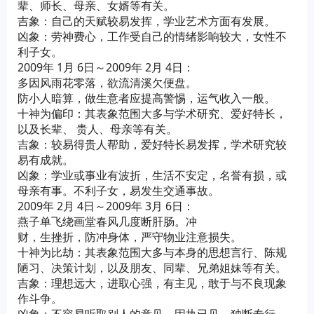
辈、师长、母亲、女婿等有关。
吉象：自己的天赋较易发挥，学业艺术方面有发展。
凶象：劳神费心，工作受自己的情绪影响较大，女性不
利子女。
2009年 1月 6日～2009年 2月 4日：
多因风雨花零落，欲流清溪欠便盘。
防小人暗算，做生意者应提高警惕，运气收入一般。
十神为偏印：其表象范围大多与学术研究、爱好特长，
以及长辈、 贵人、母亲等有关。
吉象：较易得贵人帮助，爱好特长易发挥，学术研究较
易有成就。
凶象：学业或事业有波折，生活不安定，名誉有损，或
母亲有事。不利子女，易发生交通事故。
2009年 2月 4日～2009年 3月 6日：
燕子单飞绕画堂春风几度断肝肠。冲
财，生挫折，防冲身体，严守物业注意损失。
十神为比劫：其表象范围大多与本身的思想言行、陈规
陋习、决策计划，以及朋友、同辈、兄弟姐妹等有关。
吉象：理想远大，进取心强，有主见，敢于与不良现象
作斗争。