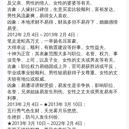
及父亲、男性的情人、女性的婆婆等有关。
吉象：人缘好口碑佳，生意买卖比较顺利，富裕发达。
男性风流豪爽，易得女人喜欢。
凶象：本地求财不易得，财虽多但不易存下，婚姻感情
易变。
2012年 2月 4日～2013年 2月 4日：
笔走龙蛇高万丈，一举扬名压富豪。
大得幸运，顺利，有购置建设等好事。女性益夫。
十神为正官：其表象范围大多与职位、名誉、权力、事
业竞争、上司，以及子女、女性的丈夫或男友等有关。
吉象：职位权力易稳固或上升，官司易获胜诉或平反，
学业或事业较顺利。男性较易获得子女尊重。女性的丈
夫较有地位或权威。
凶象：易遭诽谤财受损，易发生是非争执，影响职位、
名誉，兄弟姐妹易发生刑伤。女性之丈夫或男友易有不
利事。
2013年 2月 4日～★2013年 3月 10日：
五行秀气色生财，天光雾月乐悠悠。
生挫折，防与人发生纠纷。
★2013年 3月 10日～2022年 2月 4日：