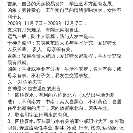
吉象：自己的天赋较易发挥，学业艺术方面有发展。
凶象：劳神费心，工作受自己的情绪影响较大，女性不
利子女。
2009年 11月 7日～2009年 12月 7日：
支深有月光难见，海阔无风浪自生。
运气一般，防小人暗算，防与人发生是非。
十神为偏印：其表象范围大多与学术研究、爱好特长，
以及长辈、 贵人、母亲等有关。
吉象：较易得贵人帮助，爱好特长易发挥，学术研究较
易有成就。
凶象：学业或事业有波折，生活不安定，名誉有损，或
母亲有事。不利子女，易发生交通事故。
六、 对你的忠言
喜神是水 趋吉避凶的忠言
1、四柱喜水，有利的方位是北方（以父出生地为基
准），不利南方，中南；其人喜黑色，不利黄色，喜居
住坐北朝南的房子，床的放置南北向，床头在北。
2、取名用字五行属水的有利。
3、四柱喜水, 应从事与水有关的事业或职业为宜, 如外勤
职务, 奔波流动性事业, 制冰, 冷藏, 行海, 旅游, 运动家, 记