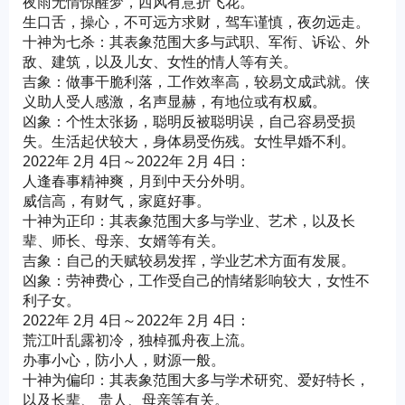
夜雨无情惊醒梦，西风有意折飞花。
生口舌，操心，不可远方求财，驾车谨慎，夜勿远走。
十神为七杀：其表象范围大多与武职、军衔、诉讼、外
敌、建筑，以及儿女、女性的情人等有关。
吉象：做事干脆利落，工作效率高，较易文成武就。侠
义助人受人感激，名声显赫，有地位或有权威。
凶象：个性太张扬，聪明反被聪明误，自己容易受损
失。生活起伏较大，身体易受伤残。女性早婚不利。
2022年 2月 4日～2022年 2月 4日：
人逢春事精神爽，月到中天分外明。
威信高，有财气，家庭好事。
十神为正印：其表象范围大多与学业、艺术，以及长
辈、师长、母亲、女婿等有关。
吉象：自己的天赋较易发挥，学业艺术方面有发展。
凶象：劳神费心，工作受自己的情绪影响较大，女性不
利子女。
2022年 2月 4日～2022年 2月 4日：
荒江叶乱露初冷，独棹孤舟夜上流。
办事小心，防小人，财源一般。
十神为偏印：其表象范围大多与学术研究、爱好特长，
以及长辈、 贵人、母亲等有关。