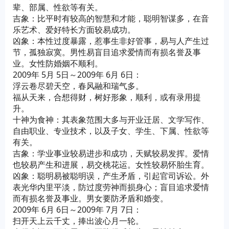
辈、部属、性欲等有关。
吉象：比平时有较高的智慧和才能，聪明智谋多，在音
乐艺术、爱好特长方面较易成功。
凶象：本性过度暴露，惹事生非好管事，易与人产生过
节，孤独寂寞。男性易盲目追求爱情而有损名誉及事
业。女性防婚姻不顺利。
2009年 5月 5日～2009年 6月 6日：
浮云卷尽碧天空，春风融和瑞气多。
福从天来，合想得财，树好形象，顺利，或有录用提
升。
十神为食神：其表象范围大多与开业迁居、文学写作、
自由职业、专业技术，以及子女、学生、下属、性欲等
有关。
吉象：学业事业较易进步和成功，天赋较易发挥。爱情
也较易产生和进展，易交桃花运。女性较易怀胎生育。
凶象：聪明易被聪明误，产生矛盾，引起官司诉讼。外
表光华内里平淡，防过度劳神而损身心；盲目追求爱情
而有损名誉及事业。男女要防矛盾和婚变。
2009年 6月 6日～2009年 7月 7日：
扫开天上云千丈，捧出波心月一轮。