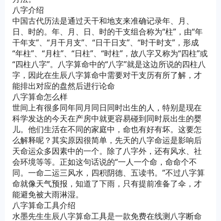
八字介绍
中国古代历法是通过天干和地支来准确记录年、月、
日、时的。年、月、日、时的干支组合称为“柱”，由“年
干年支”、“月干月支”、“日干日支”、“时干时支”，形成
“年柱”、“月柱”、“日柱”、“时柱”，故八字又称为“四柱”或
“四柱八字”。八字算命中的“八字”就是这边所说的四柱八
字，因此在生辰八字算命中需要对干支历有所了解，才
能排出对应的盘然后进行论命
八字算命怎么样
世间上有很多同年同月同日同时出生的人，特别是现在
科学发达的今天在产房中就更容易碰到同时辰出生的婴
儿。他们生活在不同的家庭中，命也有好有坏。这要怎
么解释呢？其实原因很简单，先天的八字命运是影响后
天命运众多因素中的一个。除了八字外，还有风水、社
会环境等等。正如这句话说的“一人一个命，命命个不
同。一命二运三风水，四积阴德、五读书。”不过八字算
命就像天气预报，知道了下雨，只有提前准备了伞，才
能避免被大雨淋湿。
八字算命工具介绍
水墨先生生辰八字算命工具是一款免费在线测八字断命