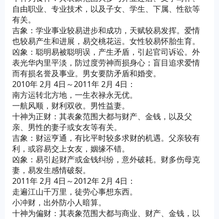
自由职业、专业技术，以及子女、学生、下属、性欲等
有关。
吉象：学业事业较易进步和成功，天赋较易发挥。爱情
也较易产生和进展，易交桃花运。女性较易怀胎生育。
凶象：聪明易被聪明误，产生矛盾，引起官司诉讼。外
表光华内里平淡，防过度劳神而损身心；盲目追求爱情
而有损名誉及事业。男女要防矛盾和婚变。
2010年 2月 4日～2011年 2月 4日：
南方运转北方地，一生衣禄永无优。
一航风顺，财利双收。男性益妻。
十神为正财：其表象范围大都与财产、金钱，以及父
亲、男性的妻子或女友等有关。
吉象：财运亨通，有比平时较多求财的机遇。父亲较有
利，或容易交上女友，姻缘不错。
凶象：易引起财产或金钱纠纷，意外破耗。财多伤母克
妻，易发生感情破裂。
2011年 2月 4日～2012年 2月 4日：
走遍江山千万里，徒劳心事想东西。
小冲财，出外防小人暗算。
十神为偏财：其表象范围大都与商业、财产、金钱，以