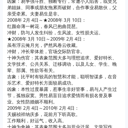
凶象：易争强斗胜、独断专行，常遭小人陷害，或受兄
弟姐妹、同事或朋友拖累而破财，合作事业易散伙，父
亲受牵累。夫妻易生是非。
2008年 2月 4日～★2008年 3月 10日：
红颜命薄一树花，春风已抱曲琵琶。
冲财，防与人发生纠纷，生风波。女性损夫运。
★2008年 3月 10日～2009年 2月 4日：
虽有浮云掩月光，俨然风卷云收藏。
冲财，冲长辈体差，官场交际防官非。
十神为伤官：其表象范围大多与理想追求、爱好特长、
文学技术、公共关系、迁移调动，以及儿女、学生、晚
辈、部属、性欲等有关。
吉象：比平时有较高的智慧和才能，聪明智谋多，在音
乐艺术、爱好特长方面较易成功。
凶象：本性过度暴露，惹事生非好管事，易与人产生过
节，孤独寂寞。男性易盲目追求爱情而有损名誉及事
业。女性防婚姻不顺利。
2009年 2月 4日～2010年 2月 4日：
天赐祯祥纳庆多，花前月下听高歌。
工作顺利，好运气，收入高。
十神为食神：其表象范围大多与开业迁居、文学写作、