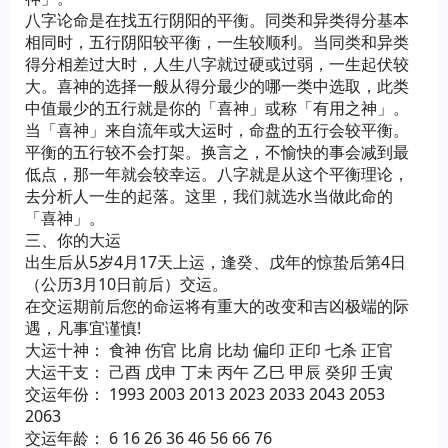
八字论命是在找五行阴阳的平衡。同类和异类得分基本
相同时，五行阴阳较平衡，一生较顺利。当同类和异类
得分相差过大时，人生八字就过硬或过弱，一生起伏较
大。喜神的选择一般从得分最少的哪一类中选取，此类
中值最少的五行就是你的「喜神」或称「有用之神」。
当「喜神」来自流年或大运时，命盘的五行会较平衡。
平衡的五行较不会打架。换言之，不愉快的事会减到最
低点，那一年就会较幸运。八字就是从这个平衡理论，
去分析人一生的起落。这里，我们就选水当做此命的
「喜神」。
三、你的大运
出生后从5岁4月17天上运，逢癸、戊年的惊蛰后第4日
（公历3月10日前后）交运。
在交运期前后您的命运将有重大的改变和吉凶极端的际
遇，凡事宜谨慎!
大运十神： 食神 伤官 比肩 比劫 偏印 正印 七杀 正官
大运干支： 己酉 戊申 丁未 丙午 乙巳 甲辰 癸卯 壬寅
交运年份： 1993 2003 2013 2023 2033 2043 2053
2063
交运年龄： 6 16 26 36 46 56 66 76