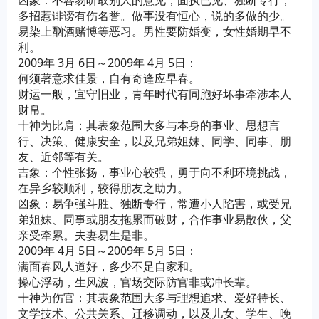
凶象：不容易听取别人的意见，固执已见、独断专行，
多招惹诽谤有伤名誉。做事没有恒心，说的多做的少。
易染上酗酒赌博等恶习。男性要防婚变，女性婚期早不
利。
2009年 3月 6日～2009年 4月 5日：
何须著意求佳景，自有奇逢应早春。
财运一般，宜守旧业，青年时代有同胞好坏事牵涉本人
财帛。
十神为比肩：其表象范围大多与本身的事业、思想言
行、决策、健康安全，以及兄弟姐妹、同学、同事、朋
友、近邻等有关。
吉象：个性张扬，事业心较强，勇于向不利环境挑战，
在异乡较顺利，较得朋友之助力。
凶象：易争强斗胜、独断专行，常遭小人陷害，或受兄
弟姐妹、同事或朋友拖累而破财，合作事业易散伙，父
亲受牵累。夫妻易生是非。
2009年 4月 5日～2009年 5月 5日：
满面春风人道好，多少不足自家和。
操心浮动，生风波，官场交际防官非或冲长辈。
十神为伤官：其表象范围大多与理想追求、爱好特长、
文学技术、公共关系、迁移调动，以及儿女、学生、晚