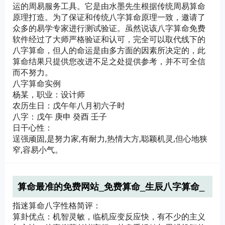
运的周易服务工具。它是由水墨先生根据传统周易算命
原理打造。为了保证和传统八字算命原理一致，邀请了
众多的易学专家进行测试验证。虽然说该八字算命免费
软件经过了大师严格验证和认可，完全可以取代线下的
八字算命，但人的命运是由多方面的因素所决定的，此
算命结果只提供您改进不足之处提供参考，并不可全信
而不努力。
八字算命实例
杨某，职业：设计师
农历生日：戊午年八月初六子时
八字：戊午 庚申 癸酉 壬子
日干心性：
逞强顽固,是努力家,有耐力,热情大方,聪颖机灵,但心地狭
窄,容易小气。
算命最准的免费网站_免费算命_生辰八字算命_
算卦_指迷算命
指迷算命八字性格简评：
算卦优点：机智灵敏，临机应变反应快，有不少的主义