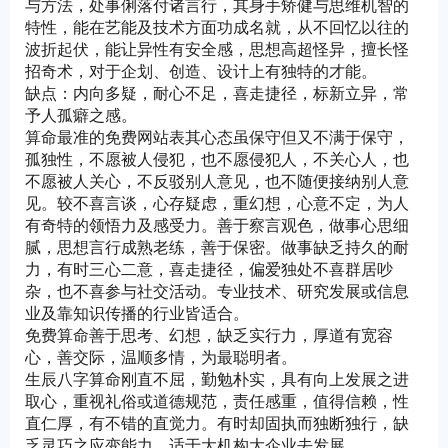
与方法，处事俐落付诸言行，其身手矫健与思维机智的
特性，能在艺能及技术方面功成名就，从不回忆以往的
波折起伏，能让异性有安全感，思想高超怪异，擅长怪
招奇术，对于企划、创造、设计上有独特的才能。
缺点：内向多疑，耐心不足，喜走捷径，标新立异，常
予人孤癖之感。
算命最准的免费网站表其心态虽保守但又不满于保守，
孤独性，不愿被人侵犯，也不愿侵犯人，不关心人，也
不愿被人关心，不反驳别人意见，也不随便接纳别人意
见。较不喜言谈，心存疑虑，重幻想，心意不定，为人
有奇特的领悟力及感受力。善于察言观色，做事心思细
腻，思想言行成熟老练，善于保密。做事缺乏持久的耐
力，有时三心二意，喜走捷径，偏爱独处不喜群居吵
杂，也不喜参与社交活动。专业技术、研究发展或信息
业及靠知识传播的行业皆适合。
免费算命善于思考、幻想，缺乏实行力，厚道有宽容
心，善交际，温顺多情，为最聪明者。
生辰八字算命刚直不屈，勤勉朴实，具有向上发展之进
取心，重视礼俗或道德规范，责任感重，值得信赖，性
直仁厚，有不错的直觉力。有时却固执而独断独行，缺
乏灵巧之应变能力，适于大机构大企业去发展。