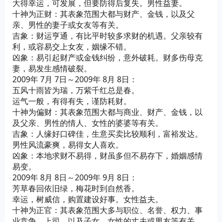
大得幸运，可发展，但要防得后复失。男性益妻。
十神为正财：其表象范围大都与财产、金钱，以及父
亲、男性的妻子或女友等有关。
吉象：财运亨通，有比平时较多求财的机遇。父亲较有
利，或容易交上女友，姻缘不错。
凶象：易引起财产或金钱纠纷，意外破耗。财多伤母克
妻，易发生感情破裂。
2009年 7月 7日～2009年 8月 8日：
五风十雨皆为瑞，万紫千红总是春。
运气一般，有得有失，谨防耗财。
十神为偏财：其表象范围大都与商业、财产、金钱，以
及父亲、男性的情人、女性的婆婆等有关。
吉象：人缘好口碑佳，生意买卖比较顺利，富裕发达。
男性风流豪爽，易得女人喜欢。
凶象：本地求财不易得，财虽多但不易存下，婚姻感情
易变。
2009年 8月 8日～2009年 9月 8日：
芳草春回依旧绿，梅花时到自然香。
幸运，树威信，购置建设好事。女性益夫。
十神为正官：其表象范围大多与职位、名誉、权力、事
业竞争、上司，以及子女、女性的丈夫或男友等有关。