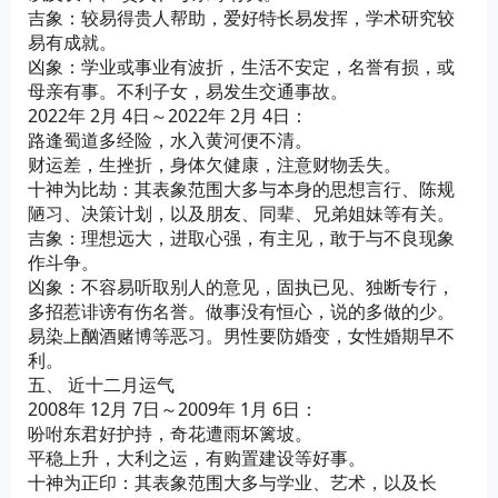
吉象：较易得贵人帮助，爱好特长易发挥，学术研究较
易有成就。
凶象：学业或事业有波折，生活不安定，名誉有损，或
母亲有事。不利子女，易发生交通事故。
2022年 2月 4日～2022年 2月 4日：
路逢蜀道多经险，水入黄河便不清。
财运差，生挫折，身体欠健康，注意财物丢失。
十神为比劫：其表象范围大多与本身的思想言行、陈规
陋习、决策计划，以及朋友、同辈、兄弟姐妹等有关。
吉象：理想远大，进取心强，有主见，敢于与不良现象
作斗争。
凶象：不容易听取别人的意见，固执已见、独断专行，
多招惹诽谤有伤名誉。做事没有恒心，说的多做的少。
易染上酗酒赌博等恶习。男性要防婚变，女性婚期早不
利。
五、 近十二月运气
2008年 12月 7日～2009年 1月 6日：
吩咐东君好护持，奇花遭雨坏篱坡。
平稳上升，大利之运，有购置建设等好事。
十神为正印：其表象范围大多与学业、艺术，以及长