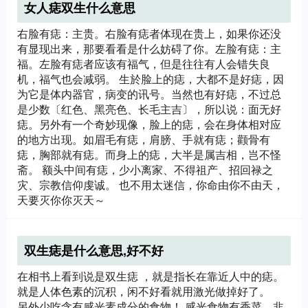
女人痣双生什么意思
右脸有痣：主贵。右脸有痣者体现在贵上，如果你还没
有显现出来，那要看看是什么妨碍了你。左脸有痣：主
福。左脸有痣者应该有福气，但是往往有人会错失良
机，福气也会减弱。 生於脸上的痣，大都不是好痣，因
为它是体内器官，病变的讯号。当然也有好痣，不过总
是少数〔红色、黑亮色、长毛主吉〕，所以说：面无好
痣。另外有一个奇妙现像，脸上的痣，会在身体相对应
的地方出现。如眉毛有痣，肩膀、手就有痣；颧骨有
痣，胸部就有痣。而身上的痣，大半是属吉相，岂不怪
斋。 额头中间有痣，少小离家、不得祖产、招回禄之
灾、宗教信仰虔诚。 也不用太迷信，你命由你不由天，
天要灭你你灭天～
双生痣是什么意思,好不好
在相书上看到说是双生痣 ，就是指长在靠近人中的痣。
就是人体色素的沉积，闲不好看就用激光做掉好了。
另外少吃含有感光素成分的食物！ 感光食物有香菜、韭