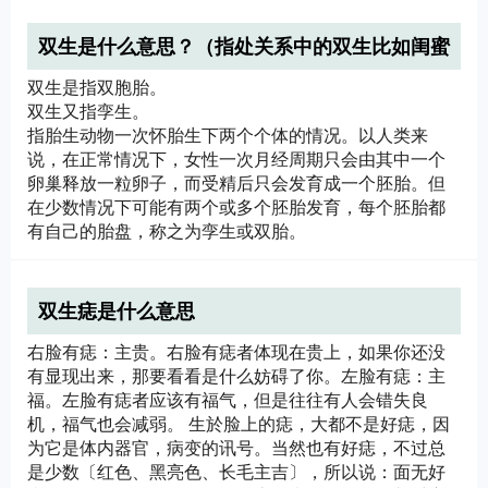
双生是什么意思？（指处关系中的双生比如闺蜜
什么的）
双生是指双胞胎。
双生又指孪生。
指胎生动物一次怀胎生下两个个体的情况。以人类来
说，在正常情况下，女性一次月经周期只会由其中一个
卵巢释放一粒卵子，而受精后只会发育成一个胚胎。但
在少数情况下可能有两个或多个胚胎发育，每个胚胎都
有自己的胎盘，称之为孪生或双胎。
双生痣是什么意思
右脸有痣：主贵。右脸有痣者体现在贵上，如果你还没
有显现出来，那要看看是什么妨碍了你。左脸有痣：主
福。左脸有痣者应该有福气，但是往往有人会错失良
机，福气也会减弱。 生於脸上的痣，大都不是好痣，因
为它是体内器官，病变的讯号。当然也有好痣，不过总
是少数〔红色、黑亮色、长毛主吉〕，所以说：面无好