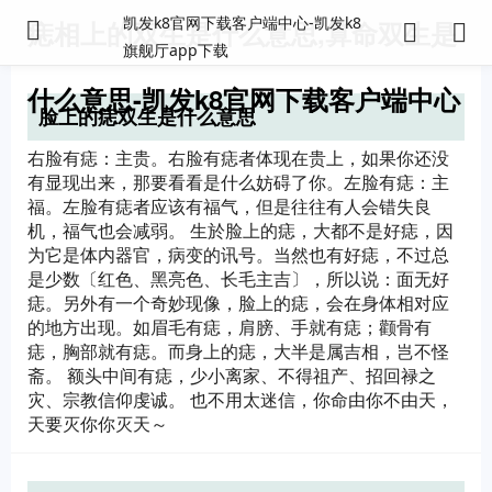
凯发k8官网下载客户端中心-凯发k8
痣相上的双生是什么意思,算命双生是
旗舰厅app下载
什么意思-凯发k8官网下载客户端中心
脸上的痣双生是什么意思
右脸有痣：主贵。右脸有痣者体现在贵上，如果你还没
有显现出来，那要看看是什么妨碍了你。左脸有痣：主
福。左脸有痣者应该有福气，但是往往有人会错失良
机，福气也会减弱。 生於脸上的痣，大都不是好痣，因
为它是体内器官，病变的讯号。当然也有好痣，不过总
是少数〔红色、黑亮色、长毛主吉〕，所以说：面无好
痣。另外有一个奇妙现像，脸上的痣，会在身体相对应
的地方出现。如眉毛有痣，肩膀、手就有痣；颧骨有
痣，胸部就有痣。而身上的痣，大半是属吉相，岂不怪
斋。 额头中间有痣，少小离家、不得祖产、招回禄之
灾、宗教信仰虔诚。 也不用太迷信，你命由你不由天，
天要灭你你灭天～