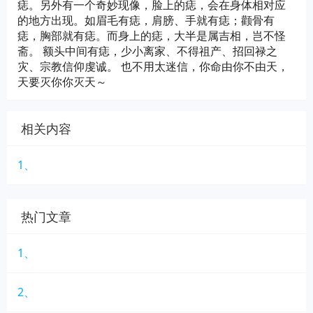
痣。另外有一个奇妙现像，脸上的痣，会在身体相对应
的地方出现。如眉毛有痣，肩膀、手就有痣；颧骨有
痣，胸部就有痣。而身上的痣，大半是属吉相，岂不怪
斋。 额头中间有痣，少小离家、不得祖产、招回禄之
灾、宗教信仰虔诚。 也不用太迷信，你命由你不由天，
天要灭你你灭天～
相关内容
1、
热门文章
1、
2、