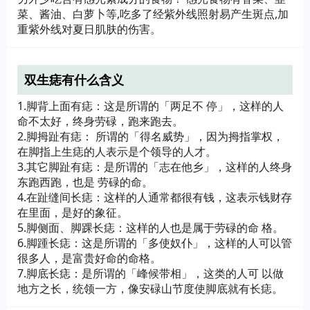
菜、酱油、白萝卜等,吃多了经紫外线照射易产生斑点,加
重紫外线对夏日肌肤的伤害。
双生痣有什么含义
1.脚背上面有痣：这是所谓的「两足不 停」，这样的人
命不太好，终身劳碌，跑来跑去。
2.脚拇趾有痣： 所谓的「得名威势」，因为拇指掌权，
在脚指上生痣的人表示是个领导的人才。
3.其它脚趾有痣：是所谓的「志在他乡」，这样的人终身
东跑西跑，也是 劳碌的命。
4.在趾缝间长痣：这样的人通常都很有钱，这表示钱财存
在里面，是好的象征。
5.脚侧面、脚踝长痣：这样的人也是属于劳碌的命 格。
6.脚踵长痣：这是所谓的「多使奴仆」，这样的人可以管
很多人，是富贵好命的命格。
7.脚底长痣：是所谓的「峰候带相」，这类的人可 以做
地方之长，统领一方，像安碌山节度使脚底就有长痣。