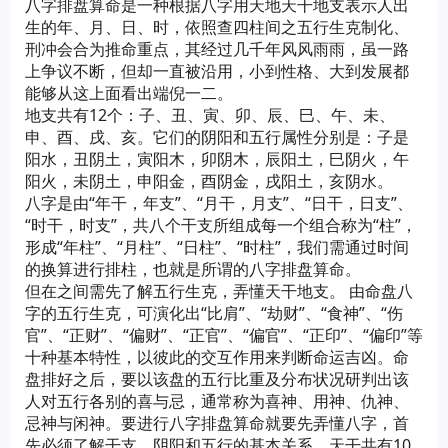
八字排盘算命是一种根据八字用天地天干地支表示人出
生的年、月、日、时，依照查四柱间之五行生克制化、
刑冲会合为推命重点，其经过几千年风风雨雨，虽一路
上争议不断，但却一直被沿用，小到性格、大到发展都
能够从这上面看出端倪一二。
地支共有12个：子、丑、寅、卯、辰、巳、午、未、
申、酉、戌、亥。它们的阴阳和五行属性分别是：子是
阳水，丑阴土，寅阳木，卯阴木，辰阳土，巳阴火，午
阳火，未阴土，申阳金，酉阴金，戌阳土，亥阴水。
八字是由“年干，年支”、“月干，月支”、“日干，日支”、
“时干，时支”，共八个干支所组成每一个组合称为“柱”，
形成“年柱”、“月柱”、“日柱”、“时柱”，我们需通过时间
的换算进行排柱，也就是所谓的八字排盘算命。
但在之间需先了解五行生克，弄懂天干地支。 由命盘八
字的五行生克，可演化出“比肩”、“劫财”、“食神”、“伤
官”、“正财”、“偏财”、“正官”、“偏官”、“正印”、“偏印”等
十种基本特性，以彼此的交互作用来判断命运吉凶。命
盘排好之后，要以该盘的五行比重及分布状况研判出该
人对五行各别的喜与忌，通常称为喜神、用神、仇神、
忌神与闲神。要进行八字排盘算命就要先弄懂八字，首
先必须了解干支、阴阳和五行的基本关系。天干共有10