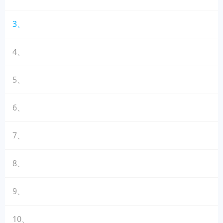
3、
4、
5、
6、
7、
8、
9、
10、