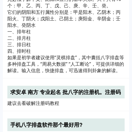
个：甲、乙、丙、丁、戊、己、庚、辛、壬、癸。
它们的阴阳和五行属性分别是：甲是阳木、乙阴木；丙
阳火、丁阴火；戊阳土、己阴土；庚阳金、辛阴金；壬
阳水、癸阴水
一、排年柱
二、排月柱
三、排日柱
四、排时柱
如果是初学者建议使用“灵棋排盘”，其中囊括八字排盘等
多种排盘工具，“周易大数据” “人工断论”，可提供详细的
解读。输入信息，快捷排盘，可迅速得到卦象的解读。
求安卓 南方 专业起名 批八字的注册机。注册码
也行。
建议去看破解注册码教程
手机八字排盘软件那个最好用?