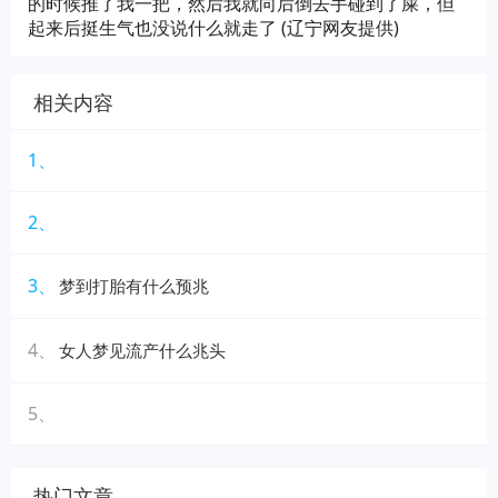
的时候推了我一把，然后我就向后倒去手碰到了屎，但
起来后挺生气也没说什么就走了 (辽宁网友提供)
相关内容
1、
2、
3、
梦到打胎有什么预兆
4、
女人梦见流产什么兆头
5、
热门文章