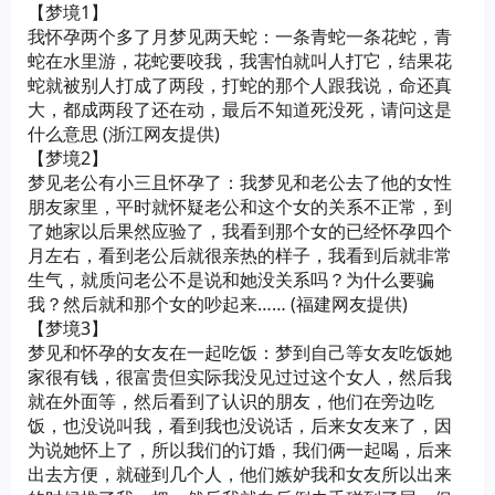
【梦境1】
我怀孕两个多了月梦见两天蛇：一条青蛇一条花蛇，青
蛇在水里游，花蛇要咬我，我害怕就叫人打它，结果花
蛇就被别人打成了两段，打蛇的那个人跟我说，命还真
大，都成两段了还在动，最后不知道死没死，请问这是
什么意思 (浙江网友提供)
【梦境2】
梦见老公有小三且怀孕了：我梦见和老公去了他的女性
朋友家里，平时就怀疑老公和这个女的关系不正常，到
了她家以后果然应验了，我看到那个女的已经怀孕四个
月左右，看到老公后就很亲热的样子，我看到后就非常
生气，就质问老公不是说和她没关系吗？为什么要骗
我？然后就和那个女的吵起来…… (福建网友提供)
【梦境3】
梦见和怀孕的女友在一起吃饭：梦到自己等女友吃饭她
家很有钱，很富贵但实际我没见过过这个女人，然后我
就在外面等，然后看到了认识的朋友，他们在旁边吃
饭，也没说叫我，看到我也没说话，后来女友来了，因
为说她怀上了，所以我们的订婚，我们俩一起喝，后来
出去方便，就碰到几个人，他们嫉妒我和女友所以出来