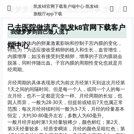
凯发k8官网下载客户端中心-凯发k8
做梦梦见自己做人流怎么回事,梦见自
旗舰厅app下载
己去医院做流产-凯发k8官网下载客户
我做梦梦到自己做人流了
端中心
正常女性体内的卵巢激素影响和控制子宫内膜的变化，
特点为：为适应接收受精卵的植入和生长，血管增生，
内膜增厚；如没有接受到受精卵，增厚的子宫内膜就会
脱落，同时伴随出血。子宫内膜的周期性变化也就是月
经周期。
月经周期的具体表现形式为前次月经第1天到这次月经第
1天之间的间隔时间。但是每一个人，或同一个人的每一
次月经，也不一定都是完全一样。月经周期的长短，也
因人而异，一般为28-30天，但提前或错后7天也属正常
范围；每次月经持续时间一般为3-7天，月经的经量基本
恒定，大约30-80毫升左右，多数人为60毫升。
一般月经开始时第1天经量较稀少，颜色鲜红；第2天、
第3天经量较多，经质变稠浓，月经的颜色呈暗红色；第