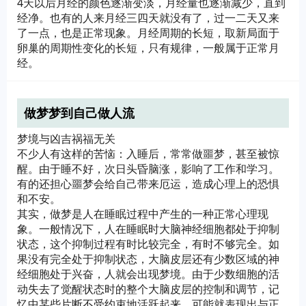
4天以后月经的颜色逐渐变淡，月经量也逐渐减少，直到
经净。也有的人来月经三四天就没有了，过一二天又来
了一点，也是正常现象。月经周期的长短，取新局面于
卵巢的周期性变化的长短，只有规律，一般属于正常月
经。
做梦梦到自己做人流
梦境与凶吉祸福无关
不少人有这样的苦恼：入睡后，常常做噩梦，甚至被惊
醒。由于睡不好，次日头昏脑涨，影响了工作和学习。
有的还担心噩梦会给自己带来厄运，造成心理上的恐惧
和不安。
其实，做梦是人在睡眠过程中产生的一种正常心理现
象。一般情况下，人在睡眠时大脑神经细胞都处于抑制
状态，这个抑制过程有时比较完全，有时不够完全。如
果没有完全处于抑制状态，大脑皮层还有少数区域的神
经细胞处于兴奋，人就会出现梦境。由于少数细胞的活
动失去了觉醒状态时的整个大脑皮层的控制和调节，记
忆中某些片断不受约束地活跃起来，可能就表现出与正