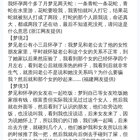
我怀孕两个多了月梦见两天蛇：一条青蛇一条花蛇，青
蛇在水里游，花蛇要咬我，我害怕就叫人打它，结果花
蛇就被别人打成了两段，打蛇的那个人跟我说，命还真
大，都成两段了还在动，最后不知道死没死，请问这是
什么意思 (浙江网友提供)
【梦境2】
梦见老公有小三且怀孕了：我梦见和老公去了他的女性
朋友家里，平时就怀疑老公和这个女的关系不正常，到
了她家以后果然应验了，我看到那个女的已经怀孕四个
月左右，看到老公后就很亲热的样子，我看到后就非常
生气，就质问老公不是说和她没关系吗？为什么要骗
我？然后就和那个女的吵起来…… (福建网友提供)
【梦境3】
梦见和怀孕的女友在一起吃饭：梦到自己等女友吃饭她
家很有钱，很富贵但实际我没见过过这个女人，然后我
就在外面等，然后看到了认识的朋友，他们在旁边吃
饭，也没说叫我，看到我也没说话，后来女友来了，因
为说她怀上了，所以我们的订婚，我们俩一起喝，后来
出去方便，就碰到几个人，他们嫉妒我和女友所以出来
的时候推了我一把，然后我就向后倒去手碰到了屎，但