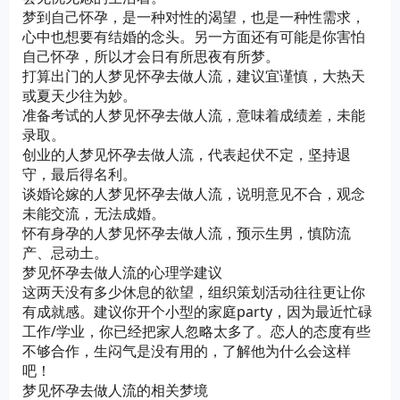
梦到自己怀孕，是一种对性的渴望，也是一种性需求，
心中也想要有结婚的念头。另一方面还有可能是你害怕
自己怀孕，所以才会日有所思夜有所梦。
打算出门的人梦见怀孕去做人流，建议宜谨慎，大热天
或夏天少往为妙。
准备考试的人梦见怀孕去做人流，意味着成绩差，未能
录取。
创业的人梦见怀孕去做人流，代表起伏不定，坚持退
守，最后得名利。
谈婚论嫁的人梦见怀孕去做人流，说明意见不合，观念
未能交流，无法成婚。
怀有身孕的人梦见怀孕去做人流，预示生男，慎防流
产、忌动土。
梦见怀孕去做人流的心理学建议
这两天没有多少休息的欲望，组织策划活动往往更让你
有成就感。建议你开个小型的家庭party，因为最近忙碌
工作/学业，你已经把家人忽略太多了。恋人的态度有些
不够合作，生闷气是没有用的，了解他为什么会这样
吧！
梦见怀孕去做人流的相关梦境