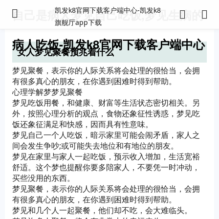
凯发k8官网下载客户端中心-凯发k8
自己是病人梦见自己吃饭,梦见生病的
旗舰厅app下载
病人吃饭-凯发k8官网下载客户端中心
女人梦见聚餐预兆着什么
梦见聚餐，表示你的人际关系将会处理的很恰当，会拥
有很多真心的朋友，在你遇到困难时得到帮助。
心理学解梦梦见聚餐
梦见吃饭用餐，和健康、财富等生活状态密切相关。另
外，按照心理分析的观点，食物还象征性诱惑，梦见吃
饭还象征满足和快感，因而具有性意味。
梦见自己一个人吃饭，暗示家里可能会闹矛盾，家人之
间会发生争吵;或可能失去地位和有地位的朋友。
梦见在家里与家人一起吃饭，预示收入增加，生活宽裕
舒适。这个梦也提醒你要多陪家人，不要凭一时冲动，
买些没用的东西。
梦见聚餐，表示你的人际关系将会处理的很恰当，会拥
有很多真心的朋友，在你遇到困难时得到帮助。
梦见和几个人一起聚餐，他们却不吃，会大难临头。