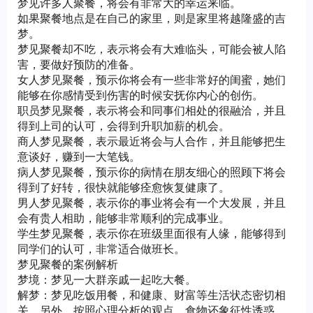
梦见许多人聚餐，将会有非常大的幸运来临。
如果聚餐地点是在自己的家里，则是家里将越隆盛的吉
梦。
梦见聚餐却不吃，表示将会有大难临头，可能会被人陷
害，要做好预防的准备。
女人梦见聚餐，预示你将会有一些非常好的闺蜜，她们
能够在你感情受到伤害的时候安抚你内心的创伤。
职员梦见聚餐，表示将会和同事们相处的很融洽，并且
得到上司的认可，会得到升职加薪的机会。
商人梦见聚餐，表示最近将会与人合作，并且能够把生
意谈好，赚到一大笔钱。
病人梦见聚餐，预示你的病情在朋友细心的照顾下将会
得到了好转，很快就能够痊愈恢复健康了。
男人梦见聚餐，表示你的事业将会有一个大发展，并且
会有贵人相助，能够非常顺利的完成事业。
学生梦见聚餐，表示你在班级里面很有人缘，能够得到
同学们的认可，非常适合做班长。
梦见聚餐的案例解析
梦境：梦见一大群亲戚一起吃大餐。
解梦：梦见吃饭用餐，和健康、财富等生活状态密切相
关。另外，按照心理分析的观点，食物还象征性诱惑，