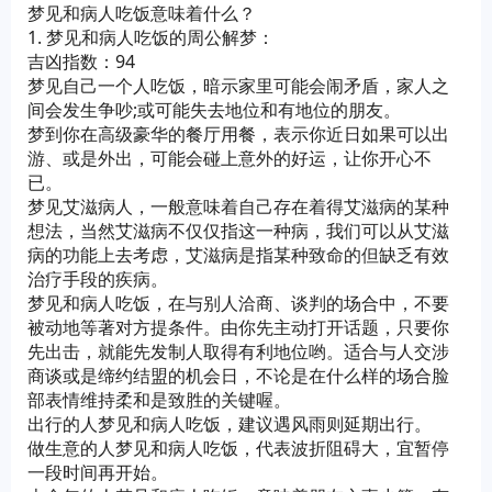
梦见和病人吃饭意味着什么？
1. 梦见和病人吃饭的周公解梦：
吉凶指数：94
梦见自己一个人吃饭，暗示家里可能会闹矛盾，家人之
间会发生争吵;或可能失去地位和有地位的朋友。
梦到你在高级豪华的餐厅用餐，表示你近日如果可以出
游、或是外出，可能会碰上意外的好运，让你开心不
已。
梦见艾滋病人，一般意味着自己存在着得艾滋病的某种
想法，当然艾滋病不仅仅指这一种病，我们可以从艾滋
病的功能上去考虑，艾滋病是指某种致命的但缺乏有效
治疗手段的疾病。
梦见和病人吃饭，在与别人洽商、谈判的场合中，不要
被动地等著对方提条件。由你先主动打开话题，只要你
先出击，就能先发制人取得有利地位哟。适合与人交涉
商谈或是缔约结盟的机会日，不论是在什么样的场合脸
部表情维持柔和是致胜的关键喔。
出行的人梦见和病人吃饭，建议遇风雨则延期出行。
做生意的人梦见和病人吃饭，代表波折阻碍大，宜暂停
一段时间再开始。