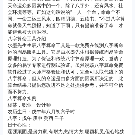
天命运众多因素中的一个。除了八字外，还有风水、社
会环境等等。正如这句话说的“一人一个命，命命个不
同。一命二运三风水，四积阴德、五读书。”不过八字算
命就像天气预报，知道了下雨，只有提前准备了伞，才
能避免被大雨淋湿。
八字算命工具介绍
水墨先生生辰八字算命工具是一款免费在线测八字断命
运的周易服务工具。它是由水墨先生根据传统周易算命
原理打造。为了保证和传统八字算命原理一致，邀请了
众多的易学专家进行测试验证。虽然说该八字算命免费
软件经过了大师严格验证和认可，完全可以取代线下的
八字算命，但人的命运是由多方面的因素所决定的，此
算命结果只提供您改进不足之处提供参考，并不可全信
而不努力。
八字算命实例
杨某，职业：设计师
农历生日：戊午年八月初六子时
八字：戊午 庚申 癸酉 壬子
日干心性：
逞强顽固,是努力家,有耐力,热情大方,聪颖机灵,但心地狭