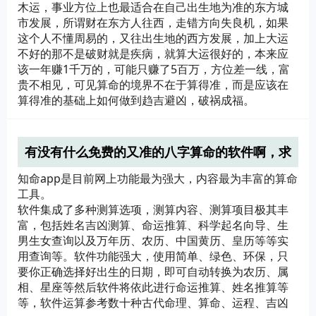
木运，事业方位上也最适合在自己出生地为准的东方城
市发展，所谓财在东方人往西，走错方向失良机，如果
这个人不懂周易的，又往出生地的西方发展，加上大运
不好的那不是破财就是疾病，就算大运很好的，本来应
该一年赚1千万的，可能只赚了5百万，方位差一线，富
贵不相见，可见算命的境界不在于算得准，而是应该在
算得准的基础上如何做到趋吉避凶，破祸成福。
有没有什么免费的又准的八字算命的软件啊，求
推荐
知命app是目前网上功能最为强大，内容最为丰富的算命
工具。
软件集成了多种测算选项，测算内容、测算项目极其丰
富，包括姓名吉凶测算、命运推算、科学起名向导、生
男生女查询以及万年历、农历、中国黄历、皇历等等实
用查询等。软件功能强大，使用简单、绿色、环保，只
要你正确选择好出生的日期，即可自动转换为农历、属
相、星座等然后软件将依此进行命运推算、姓名推算等
等，软件运算参考数十种古代命理、算命、运程、吉凶