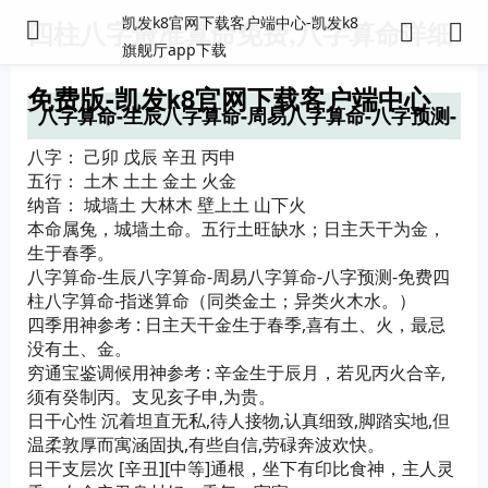
凯发k8官网下载客户端中心-凯发k8
四柱八字最准算命免费,八字算命详细
旗舰厅app下载
免费版-凯发k8官网下载客户端中心
八字算命-生辰八字算命-周易八字算命-八字预测-
免费四柱八字算命-指迷算命
八字： 己卯 戊辰 辛丑 丙申
五行： 土木 土土 金土 火金
纳音： 城墙土 大林木 壁上土 山下火
本命属兔，城墙土命。五行土旺缺水；日主天干为金，
生于春季。
八字算命-生辰八字算命-周易八字算命-八字预测-免费四
柱八字算命-指迷算命（同类金土；异类火木水。）
四季用神参考 : 日主天干金生于春季,喜有土、火，最忌
没有土、金。
穷通宝鉴调候用神参考 : 辛金生于辰月，若见丙火合辛,
须有癸制丙。支见亥子申,为贵。
日干心性 沉着坦直无私,待人接物,认真细致,脚踏实地,但
温柔敦厚而寓涵固执,有些自信,劳碌奔波欢快。
日干支层次 [辛丑][中等]通根，坐下有印比食神，主人灵