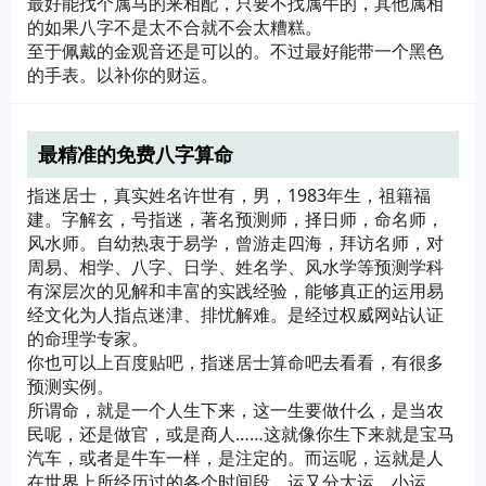
最好能找个属马的来相配，只要不找属牛的，其他属相
的如果八字不是太不合就不会太糟糕。
至于佩戴的金观音还是可以的。不过最好能带一个黑色
的手表。以补你的财运。
最精准的免费八字算命
指迷居士，真实姓名许世有，男，1983年生，祖籍福
建。字解玄，号指迷，著名预测师，择日师，命名师，
风水师。自幼热衷于易学，曾游走四海，拜访名师，对
周易、相学、八字、日学、姓名学、风水学等预测学科
有深层次的见解和丰富的实践经验，能够真正的运用易
经文化为人指点迷津、排忧解难。是经过权威网站认证
的命理学专家。
你也可以上百度贴吧，指迷居士算命吧去看看，有很多
预测实例。
所谓命，就是一个人生下来，这一生要做什么，是当农
民呢，还是做官，或是商人……这就像你生下来就是宝马
汽车，或者是牛车一样，是注定的。而运呢，运就是人
在世界上所经历过的各个时间段，运又分大运、小运，