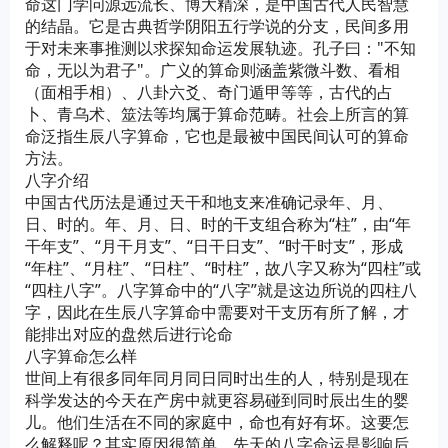
命这门学问源远流长、博大精深，是中国古代人民智慧
的结晶。它是古典哲学阴阳五行学说的分支，民间多用
于对未来事推测以求探知命运发展轨迹。孔子曰："不知
命，无以为君子"。广义的算命则涵盖紫微斗数、看相
（面相手相）、八卦六爻、奇门遁甲等等，古代的占
卜、青乌术、筮法等均属于算命范畴。社会上所言的算
命泛指生辰八字算命，它也是最被中国民间认可的算命
方法。
八字介绍
中国古代历法是通过天干和地支来准确记录年、月、
日、时的。年、月、日、时的干支组合称为“柱”，由“年
干年支”、“月干月支”、“日干日支”、“时干时支”，形成
“年柱”、“月柱”、“日柱”、“时柱”，故八字又称为“四柱”或
“四柱八字”。八字算命中的“八字”就是这边所说的四柱八
字，因此在生辰八字算命中需要对干支历有所了解，才
能排出对应的盘然后进行论命
八字算命怎么样
世间上有很多同年同月同日同时出生的人，特别是现在
科学发达的今天在产房中就更容易碰到同时辰出生的婴
儿。他们生活在不同的家庭中，命也有好有坏。这要怎
么解释呢？其实原因很简单，先天的八字命运是影响后