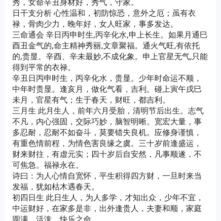
秀，女命辛丑身材好，秀气，守家。
日干支分析 心性温和，初防惊恐，意外之厄；虽有衣
禄，骨肉少力，晚年好，女人旺家，事多发达。
三命通会 辛日丙申时生,丙辛化水,申上长生。如果月通巳
酉丑金气的,命主精神秀丽,文章聚福。通火气旺,有依托
的,贵显。辛酉、辛未最妙,不成化象。申上官星无气,只能
得到平常的衣禄。
辛丑日丙申时生，丙辛化水，贵显。少年时命运不顺，
中年时贵显。逢亥月，做化气看，吉利。碰上寅午戌巳
未月，官星有气；生于春天，财旺，都吉利。
三月生 此月生人，前年六月受胎，清明节后出生。志气
不凡，内心强固，交际巧妙，脑智明晰。宽宏大量，事
多忍耐，忍耐不如奋斗，莫要错失良机。应修身谨慎，
有重色情前程，为情色害良缘之虞。三十岁前逢盛运，
财来财往，有虚元实；四十岁后自安然，凡事顺遂，不
可焦急。福禄永在。
诗曰：为人心情自宽怀，平生积得四方财，一旦时来当
发福，犹如枯木遇春天。
初四日生 此日生人，为人多学，才知出众，少年不宜，
中运财好，在家多是非，出外逢贵人，夫妻和顺，家庭
圆满，活泼，快乐之命。