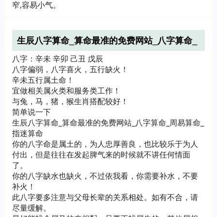
窄,容易小气。
生辰八字算命_算命最准的免费网站_八字算命_
周易算命_指迷算命
八字：辛未 辛卯 己丑 戊辰
八字偏弱，八字喜火，五行缺火！
辛未五行属土命！
宜做相关属火类和服务类工作！
与兔，马，猪，猴生肖搭配较好！
简单说一下
生辰八字算命_算命最准的免费网站_八字算命_周易算命_
指迷算命
你的八字命是属土的，为人忠厚善良，也比较乐于为人
付出，但是往往在发起脾气来的时候就不讲任何情面
了。
你的八字缺水也缺火，不过依我看，你需要补水，不要
补火！
此八字要多注意与父母长辈的关系相处。如有不合，请
尽量缓解。