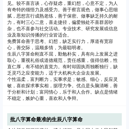
见。较不喜言谈，心存疑虑，重幻想，心意不定，为人
有奇特的领悟力及感受力。善于察言观色，做事心思细
腻，思想言行成熟老练，善于保密。做事缺乏持久的耐
力，有时三心二意，喜走捷径，偏爱独处不喜群居吵
杂，也不喜参与社交活动。专业技术、研究发展或信息
业及靠知识传播的行业皆适合。
免费算命善于思考、幻想，缺乏实行力，厚道有宽容
心，善交际，温顺多情，为最聪明者。
生辰八字算命刚直不屈，勤勉朴实，具有向上发展之进
取心，重视礼俗或道德规范，责任感重，值得信赖，性
直仁厚，有不错的直觉力。有时却固执而独断独行，缺
乏灵巧之应变能力，适于大机构大企业去发展。
个性温柔，富判断力，实事求是；敏感、细心，反应灵
敏，喜欢探求事实相，据理力争。优点是头脑清晰，善
于分析和计划；富同情心，乐于和人合作。缺点是情绪
不稳定，嫉妒心重，喜欢和人争辩。
批八字算命最准的生辰八字算命