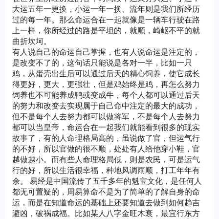
大运五年一更换，小运一年一换、流年则是我们所经历
过的每一年。那么命运合在一起就像是一辆车行驶在路
上一样，你所经过的路是平坦的，就顺，崎岖不平的就
曲折坎坷。
有人说自己的命运自己掌握，也有人说命运是注定的，
是改变不了的，这句话只能说是各对一半，比如一只
鸡，从蛋壳出生后可以通过后天的精心饲养，使它成长
得更好，更大，更强壮，但是鸡始终是鸡，再怎么努力
饲养也不可能养成鸭或变成牛，每个人都可以通过后天
的努力和改变去实现属于自己命中注定的最大的成功，
但不是每个人去努力都可以做将军，不是每个人去努力
都可以当皇帝，命运合在一起我们就能看到很多的现实
故事了，有的人命理格局高的，虽说做了官，但运气行
的不好，所以官做的很不顺，处处有人给他穿小鞋，官
越做越小。而有些人命理格局低，则是农民，可是运气
行的好，所以生活很幸福，种地风调雨顺，打工年年有
余。 易经是中国流传了五千多年的魁宝文化，是任何人
都无可置疑的，周易算命不是为了简单的了解自身的命
运，而是在知道命运的基础上还要知道去做到如何趋吉
避凶，破祸成福。比如某人八字金旺木衰，最宜行东方