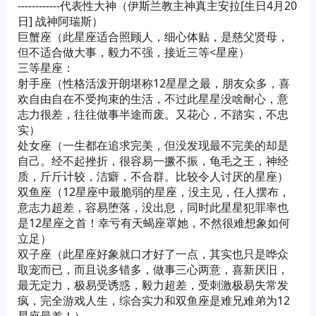
------------代表性大神（伊斯兰教主神真主安拉[生日4月20
日] 战神阿瑞斯）
巨蟹座（此星座适合照顾人，细心体贴，是慈父贤母，
但不适合做大事，毅力不强，接近三等<星座）
三等星座：
射手座（性格活泼开朗堪称12星星之最，朋友众多，喜
欢自由自在不受拘束的生活，不过此星星没啥耐心，意
志力很差，往往做事半途而废。又花心，不踏实，不忠
实）
处女座（一生都在追求完美，但没发现最不完美的却是
自己。经不起挫折，很容易一撅不振，龟毛之王，神经
质，斤斤计较，洁癖，不合群。比较令人讨厌的星座）
双鱼座（12星座中最脆弱的星座，没主见，任人摆布，
意志力超差，容易堕落，没出息，同时此星星犯罪率也
是12星座之首！幸亏有天蝎座罩她，不然很难想象如何
立足）
双子座（此星座好象就口才好了一点，其实也只是哗众
取宠而已，而且说多错多，做事三心两意，喜新厌旧，
最无定力，极易受诱惑，毅力超差，受刺激极易失常发
疯，完全游戏人生，综合实力和双鱼座是难兄难弟为12