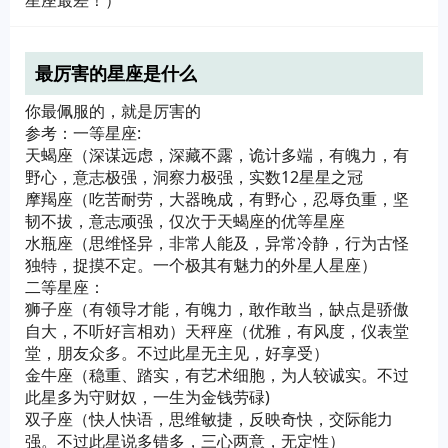
星座最差！）
最厉害的星座是什么
你最佩服的，就是厉害的
参考：一等星座:
天蝎座（深谋远虑，深藏不露，诡计多端，有魄力，有
野心，意志极强，洞察力极强，实数12星星之冠
摩羯座（吃苦耐劳，大器晚成，有野心，忍辱负重，坚
韧不拔，意志顽强，仅次于天蝎座的优等星座
水瓶座（思维怪异，非常人能及，异常冷静，行为古怪
独特，捉摸不定。一个极其有魅力的外星人星座）
二等星座：
狮子座（有领导才能，有魄力，敢作敢当，缺点是骄傲
自大，不听好言相劝）天秤座（优雅，有风度，仪表堂
堂，朋友众多。不过此星无主见，好享受）
金牛座（稳重、踏实，有艺术细胞，为人较诚实。不过
此星多为守财奴，一生为金钱劳碌)
双子座（快人快语，思维敏捷，反映奇快，交际能力
强。不过此星说多错多，三心两意，无定性）