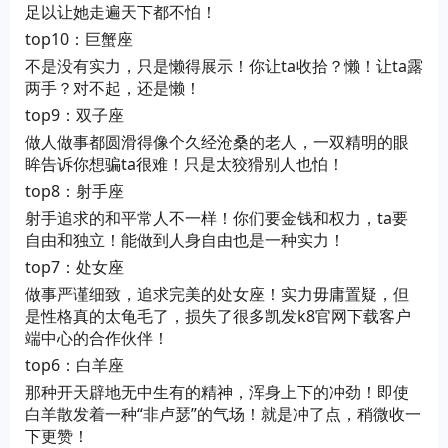
足以让她走遍天下都不怕！
top10：巨蟹座
不是没有实力，只是懒得展示！你让ta收拾？懒！让ta露
两手？对不起，还是懒！
top9：双子座
做人做事都圆滑得像个久经沧桑的老人，一双精明的眼
眸告诉你想骗ta很难！只是太狡猾别人也怕！
top8：射手座
射手追求的和平常人不一样！你们要金钱和权力，ta要
自由和独立！能做到人身自由也是一种实力！
top7：处女座
做事严谨细致，追求完美的处女座！实力毋庸置疑，但
是性格真的太龟毛了，损失了很多凯发k8官网下载客户
端中心的合作伙伴！
top6：白羊座
那种开天辟地无中生有的精神，浑身上下的冲劲！即使
白羊散发着一种“非卢瑟”的气场！就是冲了点，稍微收一
下更赞！