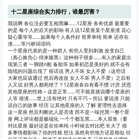
十二星座综合实力排行，谁最厉害？
我说啊 各位没必要互相黑嘛……12星座 各有优虐 最重要
的是 每个人的后天的影响 有人说12星座某个星座渣 花心
疑心重等等……如果每个人条件好 世界单纯 简单 还存在
渣……等污秽词语吗
一个星座代表的是一种群人 有些人受到刺激 改变自己
（真心换负心 得来腹黑）这种例子很多……有人的家庭出
现第三者 一脚踏n船 备胎等 如果初恋是美好的 就不会有
陆续的问题出现了 俗话说 男人不坏 女人不爱（这些话
大家也应该通过 然后再改改 女人不坏 男人不爱）之后有
人又说 好男人都死绝了？12星座各自有看不惯 讨厌 厌恶
其他星座的性格～这是正常……可不能直接说哪个星座的
人等 很渣……世上没有绝对 只有不巧～所以 要说渣 只能
说自己的故事 经历 让其他星座的人 了解 更理性去选择
这一星座 然后判断此人是否渣 而不是一味挖黑一整个星
座 网上评论都是极端化 一个个都互黑……本人双鱼（要
对比星座 最好还是在你单纯 小时候去对比吧 长大了 很
多事情都影响了你的性格 想法 虽然有些地方还是相似 但