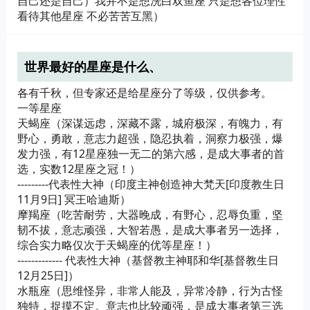
自己还是自己）我并不是想洗白双鱼座 只是想各位理性
看待其他星座 不必苦苦互黑）
世界最好的星座是什么、
各有千秋，但专家还是给星座分了等级，仅供参考。
一等星座
天蝎座（深谋远虑，深藏不露，城府极深，有魄力，有
野心，勇敢，意志力超强，隐忍执着，洞察力极强，爆
发力强，有12星座独一无二的第六感，是成大事者的首
选，实数12星座之冠！）
---------代表性大神（印度主神创造神大梵天[印度教生日
11月9日] 冥王哈迪斯）
摩羯座（吃苦耐劳，大器晚成，有野心，忍辱负重，坚
韧不拔，意志顽强，大智若愚，是成大事者另一选择，
综合实力略仅次于天蝎座的优等星座！）
------------- 代表性大神（基督教主神耶和华[基督教生日
12月25日]）
水瓶座（思维怪异，非常人能及，异常冷静，行为古怪
独特，捉摸不定。意志也比较顽强，是成大事者第三选