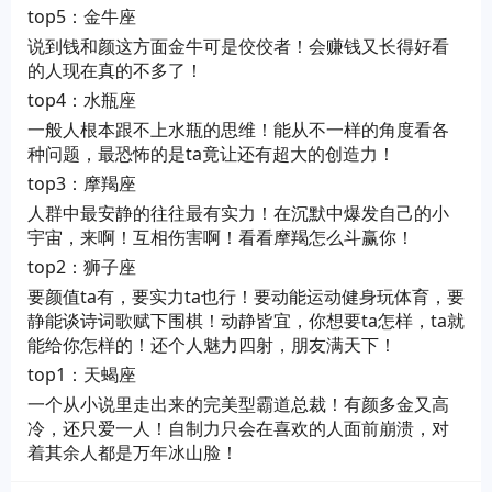
top5：金牛座
说到钱和颜这方面金牛可是佼佼者！会赚钱又长得好看
的人现在真的不多了！
top4：水瓶座
一般人根本跟不上水瓶的思维！能从不一样的角度看各
种问题，最恐怖的是ta竟让还有超大的创造力！
top3：摩羯座
人群中最安静的往往最有实力！在沉默中爆发自己的小
宇宙，来啊！互相伤害啊！看看摩羯怎么斗赢你！
top2：狮子座
要颜值ta有，要实力ta也行！要动能运动健身玩体育，要
静能谈诗词歌赋下围棋！动静皆宜，你想要ta怎样，ta就
能给你怎样的！还个人魅力四射，朋友满天下！
top1：天蝎座
一个从小说里走出来的完美型霸道总裁！有颜多金又高
冷，还只爱一人！自制力只会在喜欢的人面前崩溃，对
着其余人都是万年冰山脸！