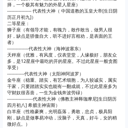
择，一个极其有魅力的外星人星座）
----------------- 代表性大神（ 中国道教的玉皇大帝[生日阴
历正月初九]）
二等星座：
狮子座（有领导才能，有魄力，敢作敢当，做男人很
好，缺点是骄傲自大，听不进好言相劝，是表面的王
者）
---------------代表性大神（海神波塞东）
天秤座（优雅，有风度，仪表堂堂，人缘极好，朋友众
多，是12星座中最吃的开的星座。不过此星座一般贪图
享受）
------------代表性大神（太阳神阿波罗）
金牛座（稳重、踏实，有艺术细胞，为人较诚实，属实
干家，只要踏踏实实也能有一翻成就，不过此星座多为
守财奴很吝啬，一生为金钱奔波劳碌）
------------------代表性大神（佛教主神释珈摩尼[生日阴历
四月初八] 希腊主神宙斯）
白羊座（性格豪爽，光明磊落，勇敢，忠贞，极具阳
刚，缺点是做事易冲动，没脑子，天真，好斗，女的稍
微好点。）