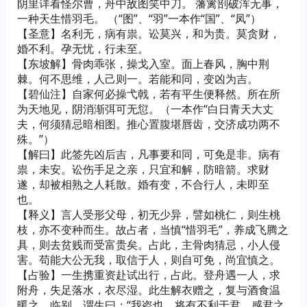
阴里详看怪尔曹，舟中敌图笑中刀。 藩篱剖破浑无事，
一种天生惜羽毛。 （“图”、“羽”一本作“国”、“凤”）
【圣意】名利无，病有祟。讼莫兴，和为贵。莫贪财，
婚不利。孕无忧，行未至。
【东坡解】骨肉乖张，操戈入室。面上春风，胸中荆
棘。何不思维，人己则一。若能和同，变凶为吉。
【碧仙注】自家何必操弋戟，若有平生便释然。所在所
为天地见，阴消渐弭可无愆。（一本作“白日青天大丈
夫，何须猜忌暗相图。推心置腹堪唇齿，交济成功两不
殊。”）
【解曰】此签先凶后吉，凡事要和同，可免是非。病有
祟，未安。讼伤手足之亲，只宜和解，防暗箭。求财
遂，却被相熟之人耗散。婚有变，不合行人，未即至
也。
【释义】言人受形父母，初无少异，譬如桃仁，则生桃
枝，亦不变种而生。故占者，当慎“惜羽毛”，养成飞腾之
具，则去贫贱而受富贵矣。占此，主骨肉猜忌，小人侵
害。苟能大公无我，取信于人，则自可免，尚宜慎之。
【占验】一生携重资赴试出行，占此。登舟遇一人，求
附舟，失足落水，衣尽湿。此生解衣赠之，复与酒食温
暖之。临别，谓生曰：“我盗也。将有不利于君，感君之