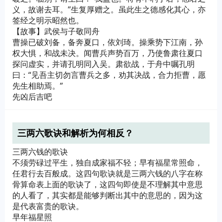
义，故谢去耳。”生复厚赠之。虽此生之德感化其心，亦
签经之明示昭然也。
【故事】武侯与子敬同舟
曹操已破刘备，备奔夏口，依刘琦。操乘势下江南，孙
权大惧，和战未决。闻曹兵声势百万，乃使鲁肃往夏口
探问虚实，并请孔明同入吴。肃欲战，于舟中嘱孔明
曰：“见吾主切勿言曹兵之多，劝其决战，合力拒曹，愿
先生相助焉。”
先凶后吉吧
三两六歌诀和解析为何相反？
三两六钱的歌诀
不须劳碌过平生，独自成家福不轻；早有福星常照命，
任君行去百般成。这四句歌诀就是三两六钱的八字在称
骨算命表上面的歌诀了，这四句即使是不理解其中意思
的人看了，其实都是能够判断出其中的意思的，因为这
是代表富贵的歌诀。
早年福星照