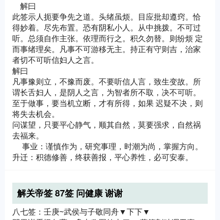
解曰
此签示人扼要争先之道。头绪虽烦。目应批却遵窍。恰
得妙着。尽先布置。恐有阴私小人。从中挑拨。不可过
听。总须自作主张。依理而行之。积久勿替。则纷烦 定
而事绪理矣。凡事不可游移无主。持正有守则吉，治家
者切不可听信妇人之言。
解曰
凡事豫则立，不豫而废。不要听信人言，致生变故。所
谓长舌妇人，是阴人之言，为智者所不取，决不可听。
至于做事，要当机立断，才有所得，如果 迟疑不决，则
将失去机会。
问谋望，只要平心静气，顺其自然，莫要强求，自然祸
去福来。
事业：谨慎作为，研究事理，时潮为尚，掌握方向。
升迁：积德修善，终获善报，平心养性，必可安泰。
解关帝签 87签 问健康 谢谢
八七签：壬庚~武侯与子敬同舟▼下下▼