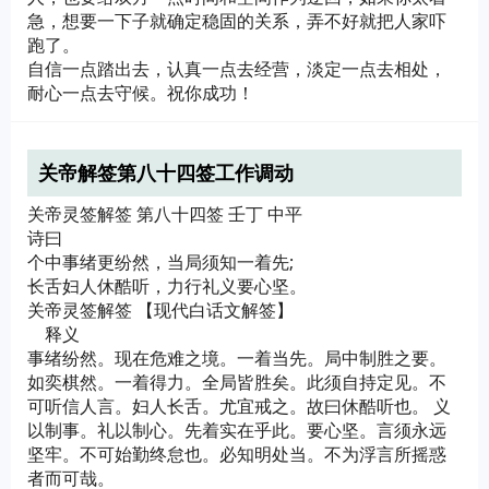
急，想要一下子就确定稳固的关系，弄不好就把人家吓
跑了。
自信一点踏出去，认真一点去经营，淡定一点去相处，
耐心一点去守候。祝你成功！
关帝解签第八十四签工作调动
关帝灵签解签 第八十四签 壬丁 中平
诗曰
个中事绪更纷然，当局须知一着先;
长舌妇人休酷听，力行礼义要心坚。
关帝灵签解签 【现代白话文解签】
释义
事绪纷然。现在危难之境。一着当先。局中制胜之要。
如奕棋然。一着得力。全局皆胜矣。此须自持定见。不
可听信人言。妇人长舌。尤宜戒之。故曰休酷听也。 义
以制事。礼以制心。先着实在乎此。要心坚。言须永远
坚牢。不可始勤终怠也。必知明处当。不为浮言所摇惑
者而可哉。