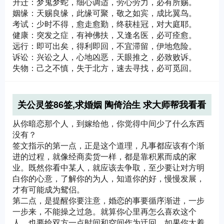
升迁：梦鬼梦蛇，细心调适，劳心劳力，必有所赐。
姻缘：天赐良缘，此缘可聚，敬之如宾，成比翼鸟。
考试：少时不得，愈走愈勤，终获桂冠，对大庭耶。
健康：突发之症，有神佛扶，又逢名医，必可痊愈。
远行：即可出矣，得利即回，不宜滞留，伊地危险。
诉讼：兴讼之人，心地凶恶，天眼推之，必致败诉。
失物：己之不慎，失于北方，速去寻找，必可觅回。
关公灵签86签,求婚姻 陶倚治生 求大师帮我看看
，我会不会遇到我暗恋的那个人了，并且会不会
从你暗恋那个人，到嫁给他，你觉得中间少了什么东西
嫁给他
没有？
签文指示的第一点，正是这个道理，凡事都应该有个渐
进的过程，就像经商卖货一样，都是靠积累而成的家
业。既然你看中某人，就应该去争取，至少要让对方明
白你的心意，了解你的为人，知道你的好，慢慢发展，
才有可能成为鸳侣。
第二点，是提醒你要注意，婚恋的事要循序渐进，一步
一步来，不能操之过急。就算你心里再怎么喜欢这个
人，也要给双方一点时间和空间作为迂回，如果你太着