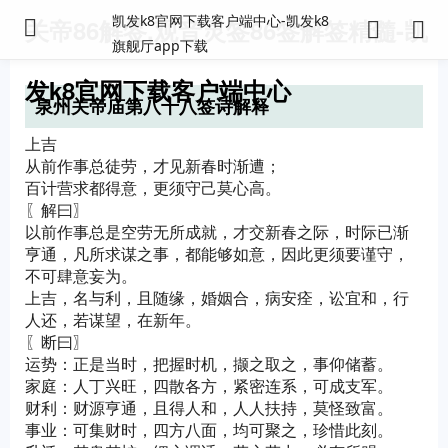
凯发k8官网下载客户端中心-凯发k8
关帝86解签,观音灵签86签解签精髓-凯
旗舰厅app下载
发k8官网下载客户端中心
泉州关帝庙第八十八签诗解释
上吉
从前作事总徒劳，才见新春时渐遭；
百计营求都得意，更须守己莫心高。
〖解曰〗
以前作事总是空劳无所成就，才交新春之际，时际已渐
亨通，凡所求谋之事，都能够如意，因此更须要谨守，
不可肆意妄为。
上吉，名与利，且随缘，婚姻合，病安痊，讼宜和，行
人还，若谋望，在新年。
〖断曰〗
运势：正是当时，把握时机，撷之取之，事仰储蓄。
家庭：人丁兴旺，四散各方，紧密连系，可成支军。
财利：财源亨通，且得人和，人人扶持，莫怪致富。
事业：可集财时，四方八面，均可聚之，珍惜此刻。