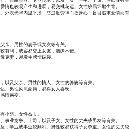
写作、自由职业、专业技术，以及子女、学生、下属、性欲等有
。爱情也较易产生和进展，易交桃花运。女性较易怀胎生育。
讼。外表光华内里平淡，防过度劳神而损身心；盲目追求爱情而
及父亲、男性的妻子或女友等有关。
亲较有利，或容易交上女友，姻缘不错。
伤母克妻，易发生感情破裂。
钱，以及父亲、男性的情人、女性的婆婆等有关。
发达。男性风流豪爽，易得女人喜欢。
姻感情易变。
中有小阻。女性益夫。
力、事业竞争、上司，以及子女、女性的丈夫或男友等有关。
平反，学业或事业较顺利。男性较易获得子女尊重。女性的丈夫