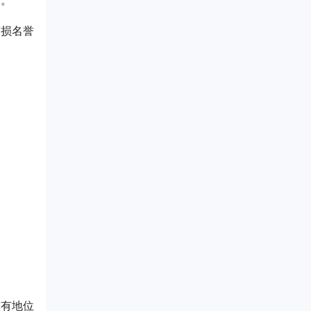
关。
有损名誉
较有地位