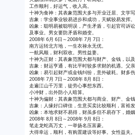
工作顺利，好运气，收入高。
十神为食神：其表象范围大多与开业迁居、文学
吉象：学业事业较易进步和成功，天赋较易发挥
凶象：聪明易被聪明误，产生矛盾，引起官司诉
及事业。男女要防矛盾和婚变。
2008年 6月 6日～2008年 7月 7日：
南方运转北方地，一生衣禄永无优。
一航风顺，财利双收。男性益妻。
十神为正财：其表象范围大都与财产、金钱，以
吉象：财运亨通，有比平时较多求财的机遇。父
凶象：易引起财产或金钱纠纷，意外破耗。财多
2008年 7月 7日～2008年 8月 8日：
走遍江山千万里，徒劳心事想东西。
小冲财，出外防小人暗算。
十神为偏财：其表象范围大都与商业、财产、金
吉象：人缘好口碑佳，生意买卖比较顺利，富裕
凶象：本地求财不易得，财虽多但不易存下，婚
2008年 8月 8日～2008年 9月 8日：
笔走龙蛇高万丈，一举扬名压富豪。
大得幸运，顺利，有购置建设等好事。女性益夫