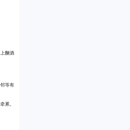
染上酗酒
近邻等有
受牵累。