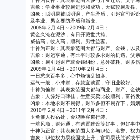
十神为食神：其表象范围大多与开业迁居、文学
吉象：学业事业较易进步和成功，天赋较易发挥
凶象：聪明易被聪明误，产生矛盾，引起官司诉
及事业。男女要防矛盾和婚变。
2008年 2月 4日～2009年 2月 4日：
黄金久淹在泥沙，有日开藏世共挎。
威信高，收入高，顺利。男性益妻。
十神为正财：其表象范围大都与财产、金钱，以
吉象：财运亨通，有比平时较多求财的机遇。父
凶象：易引起财产或金钱纠纷，意外破耗。财多
2009年 2月 4日～2010年 2月 4日：
一日愁来百事多，心中烦恼乱如麻。
运气一般，小冲财，存款宜购置，守旧业较好。
十神为偏财：其表象范围大都与商业、财产、金
吉象：人缘好口碑佳，生意买卖比较顺利，富裕
凶象：本地求财不易得，财虽多但不易存下，婚
2010年 2月 4日～2011年 2月 4日：
玉兔催人投宿处，金鸡唤客束行装。
一航风顺，财运通，有购置建设等好事，但好事
十神为正官：其表象范围大多与职位、名誉、权
吉象：职位权力易稳固或上升，官司易获胜诉或