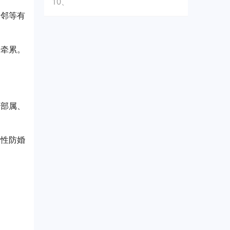
10、
近邻等有
受牵累。
、部属、
女性防婚