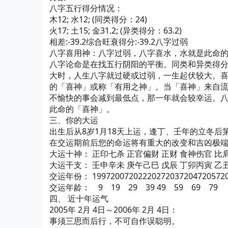
八字五行得分情况：
木12; 水12; (同类得分：24)
火17; 土15; 金31.2; (异类得分：63.2)
相差:-39.2综合旺衰得分:-39.2八字过弱
八字喜用神：八字过弱，八字喜水，水就是此命
八字论命是在找五行阴阳的平衡。同类和异类得
大时，人生八字就过硬或过弱，一生起伏较大。
的「喜神」或称「有用之神」。当「喜神」来自
不愉快的事会减到最低点，那一年就会较幸运。
此命的「喜神」。
三、你的大运
出生后从8岁1月18天上运，逢丁、壬年的立冬后第
在交运期前后您的命运将有重大的改变和吉凶极端
大运十神： 正印七杀 正官偏财 正财 食神伤官 比
大运干支： 壬申辛未 庚午己巳 戊辰 丁卯丙寅 乙
交运年份： 19972007202220272037204720572
交运年龄： 9 19 29 39 49 59 69 79
四、 近十年运气
2005年 2月 4日～2006年 2月 4日：
事须三思而后行，不可自作误聪明。