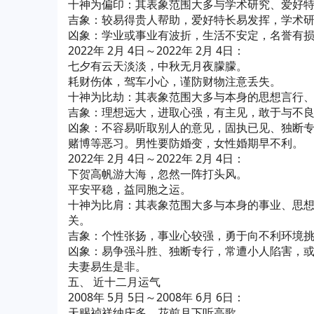
十神为偏印：其表象范围大多与学术研究、爱好特
吉象：较易得贵人帮助，爱好特长易发挥，学术
凶象：学业或事业有波折，生活不安定，名誉有
2022年 2月 4日～2022年 2月 4日：
七夕有云天淡淡，中秋无月夜朦朦。
耗财伤体，驾车小心，谨防财物注意丢失。
十神为比劫：其表象范围大多与本身的思想言行
吉象：理想远大，进取心强，有主见，敢于与不
凶象：不容易听取别人的意见，固执已见、独断
赌博等恶习。男性要防婚变，女性婚期早不利。
2022年 2月 4日～2022年 2月 4日：
下贺高帆游大海，忽然一阵打头风。
平安平稳，益同胞之运。
十神为比肩：其表象范围大多与本身的事业、思
关。
吉象：个性张扬，事业心较强，勇于向不利环境
凶象：易争强斗胜、独断专行，常遭小人陷害，
夫妻易生是非。
五、 近十二月运气
2008年 5月 5日～2008年 6月 6日：
天赐祯祥纳庆多，花前月下听高歌。