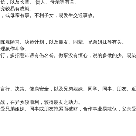
长，以及长辈、 贵人、母亲等有关。
研究较易有成就。
损，或母亲有事。不利子女，易发生交通事故。
、陈规陋习、决策计划，以及朋友、同辈、兄弟姐妹等有关。
良现象作斗争。
专行，多招惹诽谤有伤名誉。做事没有恒心，说的多做的少。易
想言行、决策、健康安全，以及兄弟姐妹、同学、同事、朋友、
挑战，在异乡较顺利，较得朋友之助力。
或受兄弟姐妹、同事或朋友拖累而破财，合作事业易散伙，父亲