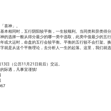
的「喜神」。
分基本相同时，五行阴阳较平衡，一生较顺利。当同类和异类得
喜神的选择一般从得分最少的哪一类中选取，此类中值最少的五
流年或大运时，命盘的五行会较平衡。平衡的五行较不会打架。
八字就是从这个平衡理论，去分析人一生的起落。这里，我们就
13日（公历11月21日前后）交运。
的际遇，凡事宜谨慎!
肩
丑
067