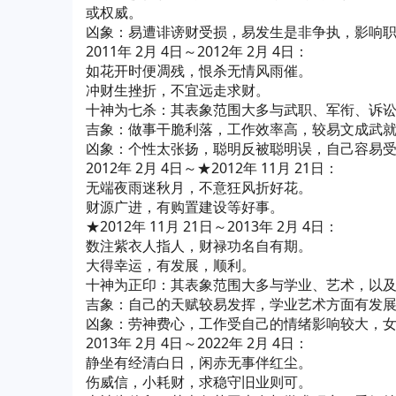
或权威。
凶象：易遭诽谤财受损，易发生是非争执，影响
2011年 2月 4日～2012年 2月 4日：
如花开时便凋残，恨杀无情风雨催。
冲财生挫折，不宜远走求财。
十神为七杀：其表象范围大多与武职、军衔、诉
吉象：做事干脆利落，工作效率高，较易文成武
凶象：个性太张扬，聪明反被聪明误，自己容易
2012年 2月 4日～★2012年 11月 21日：
无端夜雨迷秋月，不意狂风折好花。
财源广进，有购置建设等好事。
★2012年 11月 21日～2013年 2月 4日：
数注紫衣人指人，财禄功名自有期。
大得幸运，有发展，顺利。
十神为正印：其表象范围大多与学业、艺术，以
吉象：自己的天赋较易发挥，学业艺术方面有发
凶象：劳神费心，工作受自己的情绪影响较大，
2013年 2月 4日～2022年 2月 4日：
静坐有经清白日，闲赤无事伴红尘。
伤威信，小耗财，求稳守旧业则可。