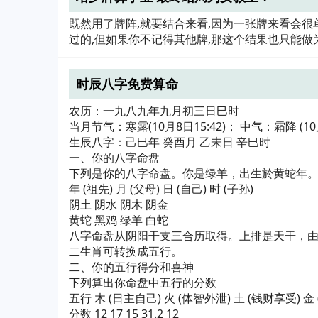
既然用了牌阵,就要结合来看,因为一张牌来看会很
过的,但如果你不记得其他牌,那这个结果也只能做
时辰八字免费算命
农历：一九八九年九月初三日巳时
当月节气：寒露(10月8日15:42)； 中气：霜降 (10月
生辰八字：己巳年 癸酉月 乙未日 辛巳时
一、你的八字命盘
下列是你的八字命盘。你是绿羊，出生於黄蛇年。
年 (祖先) 月 (父母) 日 (自己) 时 (子孙)
阴土 阴水 阴木 阴金
黄蛇 黑鸡 绿羊 白蛇
八字命盘从阴阳干支三合历取得。上排是天干，
二生肖可转换成五行。
二、你的五行得分和喜神
下列算出你命盘中五行的分数
五行 木 (日主自己) 火 (体智外泄) 土 (钱财享受) 金
分数 12 17 15 31.2 12