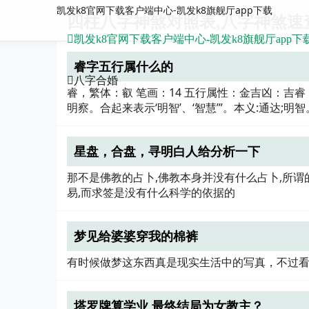
凯发k8官网下载客户端中心-凯发k8旗舰厅app下载
四柱八字神煞对照表,八字神煞速
凯发k8官网下载客户端中心-凯发k8旗舰厅app下
睿字五行属什么的
八字合婚
睿，繁体：叡 笔画：14 五行属性：金吉凶：吉睿，
明察。合起来表示‘明智’、‘智慧’”。本义:通达;明智
星盘，合盘，寻明白人给分析一下
那不是佛教的占卜,佛教本身并没有什么占卜,所谓
易,而求签是没有什么科学的依据的
梦见给婆婆穿我的棉裤
有时候做梦这东西真是现实生活中的写真，不过
塔罗牌算学业 最终结局为女教主？