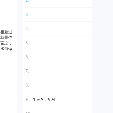
2、
3、
4、
分相差过
行就是你
5、
换言之，
选水当做
6、
7、
8、
9、
生辰八字配对