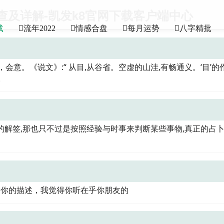
查及详解-凯发k8官网下载客户端中心
载
流年2022
情感合盘
每月运势
八字精批
会意。《说文》:“ 从目,从谷省。空虚的山洼,有畅通义。‘目’的
。
的解签,那也只不过是按照经验与时事来判断某些事物,真正的占
看你的描述，我觉得你听在乎你朋友的