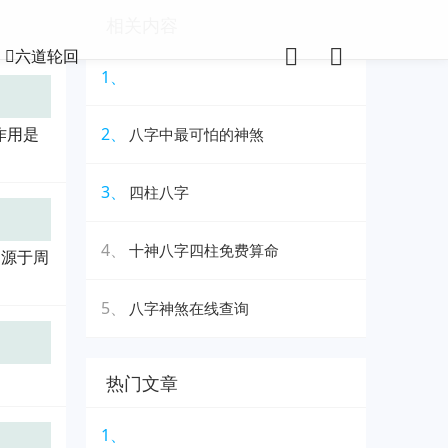
相关内容
六道轮回
1、
作用是
2、
八字中最可怕的神煞
3、
四柱八字
4、
十神八字四柱免费算命
卜源于周
5、
八字神煞在线查询
热门文章
1、