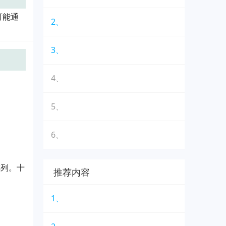
可能通
2、
3、
4、
5、
6、
排列。十
推荐内容
1、