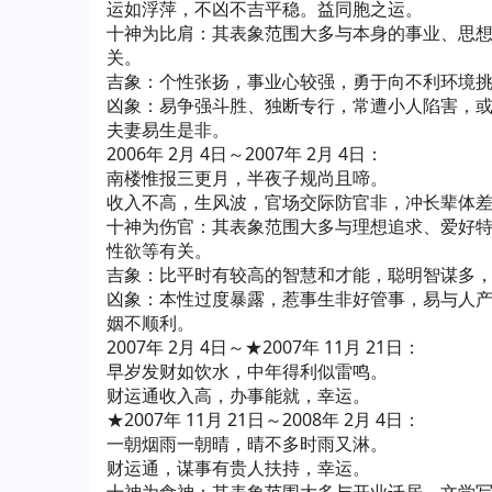
运如浮萍，不凶不吉平稳。益同胞之运。
十神为比肩：其表象范围大多与本身的事业、思
关。
吉象：个性张扬，事业心较强，勇于向不利环境
凶象：易争强斗胜、独断专行，常遭小人陷害，
夫妻易生是非。
2006年 2月 4日～2007年 2月 4日：
南楼惟报三更月，半夜子规尚且啼。
收入不高，生风波，官场交际防官非，冲长辈体
十神为伤官：其表象范围大多与理想追求、爱好
性欲等有关。
吉象：比平时有较高的智慧和才能，聪明智谋多
凶象：本性过度暴露，惹事生非好管事，易与人
姻不顺利。
2007年 2月 4日～★2007年 11月 21日：
早岁发财如饮水，中年得利似雷鸣。
财运通收入高，办事能就，幸运。
★2007年 11月 21日～2008年 2月 4日：
一朝烟雨一朝晴，晴不多时雨又淋。
财运通，谋事有贵人扶持，幸运。