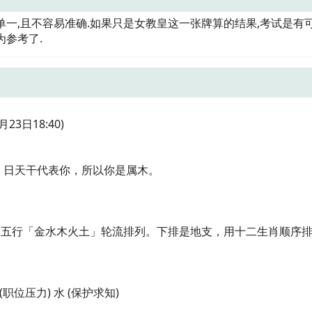
单一,且不容易准确.如果只是女教皇这一张牌算的结果,考试是有
为参考了.
23日18:40)
 日天干代表你，所以你是属木。
由五行「金水木火土」轮流排列。下排是地支，用十二生肖顺序
 (职位压力) 水 (保护求知)