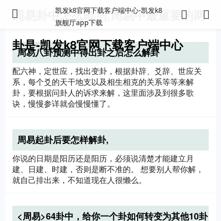
凯发k8官网下载客户端中心-凯发k8
周易卦中怎么取消,周易中最重要的两
旗舰厅app下载
卦是-凯发k8官网下载客户端中心
周易八卦预测中得出卦之后怎么解卦
配六神，定世应，找出变卦，根据卦辞、爻辞、世应关
系，每个爻的天干地支以及相生相克的关系等等来解
卦，要根据问卦人的诉求来解，这里面涉及到很多歌
诀，慢慢参详就会慢慢懂了。
周易起卦后要怎样解卦,
你说的日期是阳历还是阳历，必须说清楚才能建立月
建、日建、时建，否则是断不准的。 想要别人帮你解，
就自己排出来，不知道现在人很懒么。
<周易>64卦中，给你一个卦如何转变为其他10卦