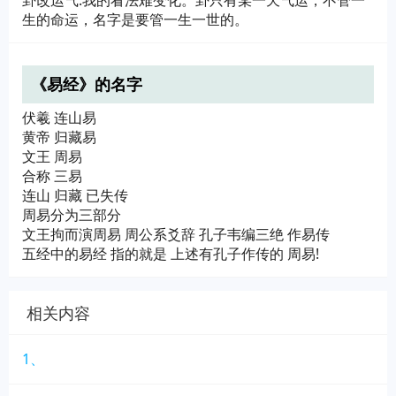
卦改运气:我的看法难变化。卦只有某一天气运，不管一
生的命运，名字是要管一生一世的。
《易经》的名字
伏羲 连山易
黄帝 归藏易
文王 周易
合称 三易
连山 归藏 已失传
周易分为三部分
文王拘而演周易 周公系爻辞 孔子韦编三绝 作易传
五经中的易经 指的就是 上述有孔子作传的 周易!
相关内容
1、