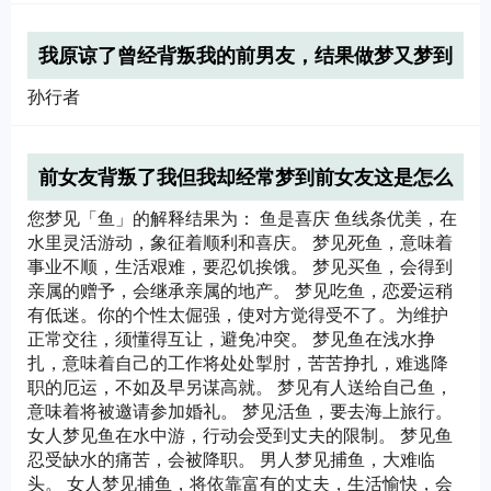
我原谅了曾经背叛我的前男友，结果做梦又梦到
他背叛我了
孙行者
前女友背叛了我但我却经常梦到前女友这是怎么
回事
您梦见「鱼」的解释结果为： 鱼是喜庆 鱼线条优美，在
水里灵活游动，象征着顺利和喜庆。 梦见死鱼，意味着
事业不顺，生活艰难，要忍饥挨饿。 梦见买鱼，会得到
亲属的赠予，会继承亲属的地产。 梦见吃鱼，恋爱运稍
有低迷。你的个性太倔强，使对方觉得受不了。为维护
正常交往，须懂得互让，避免冲突。 梦见鱼在浅水挣
扎，意味着自己的工作将处处掣肘，苦苦挣扎，难逃降
职的厄运，不如及早另谋高就。 梦见有人送给自己鱼，
意味着将被邀请参加婚礼。 梦见活鱼，要去海上旅行。
女人梦见鱼在水中游，行动会受到丈夫的限制。 梦见鱼
忍受缺水的痛苦，会被降职。 男人梦见捕鱼，大难临
头。 女人梦见捕鱼，将依靠富有的丈夫，生活愉快，会