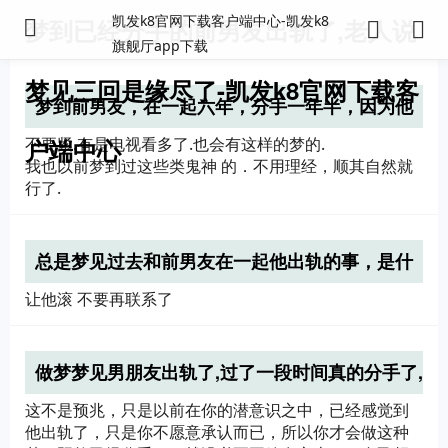
凯发k8官网下载客户端中心-凯发k8
梦到已经分手的前男友出轨了,老人说
旗舰厅app下载
梦见三回是缘尽了-凯发k8官网下载客
梦到前男友，在一起六年，分手一年半，因为他
出轨了。分手后苦苦纠缠过我，当时非常痛苦。
户端中心
不要紧.有是电视看多了.也会有这样的梦的.
没有再找过，原
我也以前梦到过这些类鬼神 的．不用理经，顺其自然就
行了.
总是梦见过去和前男友在一起他出轨的事，是什
么意思？
让他滚 不要再联系了
做梦梦见男朋友出轨了,过了一段时间真的分手了,
是预兆吗？
这不是预兆，只是以前在你的潜意识之中，已经感觉到
他出轨了，只是你不愿意承认而已，所以你才会做这种