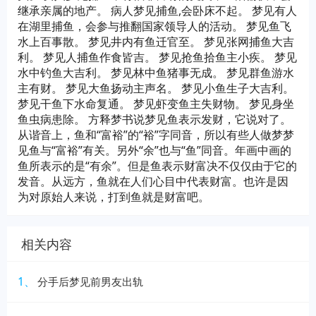
继承亲属的地产。 病人梦见捕鱼,会卧床不起。 梦见有人
在湖里捕鱼，会参与推翻国家领导人的活动。 梦见鱼飞
水上百事散。 梦见井内有鱼迁官至。 梦见张网捕鱼大吉
利。 梦见人捕鱼作食皆吉。 梦见抢鱼拾鱼主小疾。 梦见
水中钓鱼大吉利。 梦见林中鱼猪事无成。 梦见群鱼游水
主有财。 梦见大鱼扬动主声名。 梦见小鱼生子大吉利。
梦见干鱼下水命复通。 梦见虾变鱼主失财物。 梦见身坐
鱼虫病患除。 方释梦书说梦见鱼表示发财，它说对了。
从谐音上，鱼和“富裕”的“裕”字同音，所以有些人做梦梦
见鱼与“富裕”有关。另外“余”也与“鱼”同音。年画中画的
鱼所表示的是“有余”。但是鱼表示财富决不仅仅由于它的
发音。从远方，鱼就在人们心目中代表财富。也许是因
为对原始人来说，打到鱼就是财富吧。
相关内容
1、
分手后梦见前男友出轨