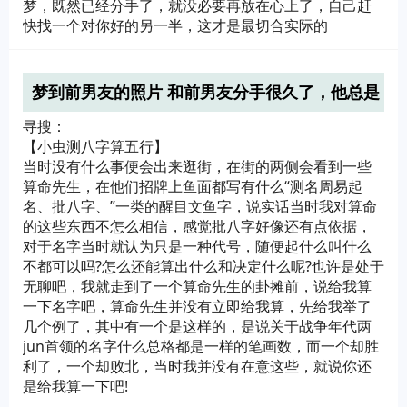
梦，既然已经分手了，就没必要再放在心上了，自己赶
快找一个对你好的另一半，这才是最切合实际的
梦到前男友的照片 和前男友分手很久了，他总是
出轨特别花心。我还是总想他。前两天做梦梦到
寻搜：
去他的空间
【小虫测八字算五行】
当时没有什么事便会出来逛街，在街的两侧会看到一些
算命先生，在他们招牌上鱼面都写有什么“测名周易起
名、批八字、”一类的醒目文鱼字，说实话当时我对算命
的这些东西不怎么相信，感觉批八字好像还有点依据，
对于名字当时就认为只是一种代号，随便起什么叫什么
不都可以吗?怎么还能算出什么和决定什么呢?也许是处于
无聊吧，我就走到了一个算命先生的卦摊前，说给我算
一下名字吧，算命先生并没有立即给我算，先给我举了
几个例了，其中有一个是这样的，是说关于战争年代两
jun首领的名字什么总格都是一样的笔画数，而一个却胜
利了，一个却败北，当时我并没有在意这些，就说你还
是给我算一下吧!