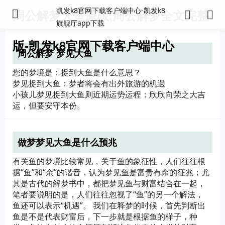
凯发k8官网下载客户端中心-凯发k8
周公解梦大鱼原版,周公解梦全文完整
旗舰厅app下载
版-凯发k8官网下载客户端中心
周公解梦 梦见大鱼
您的梦境是：捉到大鱼是什么意思？
梦见捉到大鱼：梦者将会有出外旅游的机遇
小孩儿梦见捉到大鱼则近期运势运程：欣欣向荣之大吉
运，但要安守本份。
做梦梦见大鱼是什么预兆
有关鱼的梦境比较常见，关于鱼的象征性，人们往往根
据“鱼”和“余”的谐音，认为梦见鱼是富贵有余的征兆；尤
其是古代的解梦书中，都把梦见鱼与财富结合在一起，
笔者要说明的是，人们往往忽视了“鱼”的另一个解法，
鱼还可以表示“机遇”。 我们在释梦的时候，首先判断出
鱼是不是代表财富后，下一步就是根据鱼的样子，种