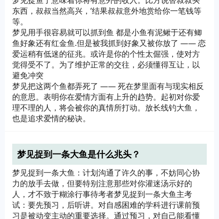
梦见捉鱼了意味着你将有意外的收入。比方说替叔叔买
东西，叔叔当然高兴，’结果叔叔意外地赏给你一笔钱等
等。
梦见用手很容易就可以抓到鱼 都是小鱼有泥鳅于还有鲫
鱼好象还有红金鱼.但是被我抓到好象又被你放了 —— 恋
爱运稍有低迷的征兆。或许是你的个性太倔强，使对方
觉得受不了。为了维护正常的交往，必须懂得互让，以
避免冲突
梦见把这两个鱼都弄死了 —— 死在梦里面有与现实相反
的意思。表明你在爱情方面有上升的趋势。起初对你爱
理不理的人，将会被你的真情所打动。放长线钓大鱼，
也是追求爱情的秘诀。
梦见捉到一条大鱼是什么兆头？
梦见捉到一条大鱼：计划沟通了许久的事，不妨同心协
力的放手去做，但要特别注意那些对你灌迷汤示好的
人，才不致于糊涂行事待考者梦见捉到一条大鱼主考
试：要先预习，后听讲。对自感困难的学科进行课前预
习是被动变主动的重要选择。通过预习，对自己能看懂