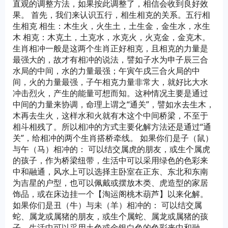
直观的调整方法，如果按此调整了，相信会收到良好效
果。 首先，我们来认识五行，相生相克的关系。五行相
生相克 相生：木生火，火生土，土生金，金生水，水生
木 相克：木克土，土克水，水克火，火克金，金克木。
生肖相冲一般是这两个生肖正好相克，且相克的力量是
最强大的，故才有相冲的说法，譬如子水为申子辰三合
水局的中间，水的力量最强；午寅午戌三合火局的中
间，火的力量最强，子午相克力量非常大，就好比大水
冲击烈火，产生的能量可想而知。这种情况主要是通过
中间的力量来协调，命理上谓之“通关”，譬如水去生木，
木再去生火，这样水和火就有木这个中间桥梁，不至于
相斗相残了。所以相冲的方式主要化解方法还是通过“通
关”，给相冲的两个生肖搭桥牵线。 如果你们是子（鼠）
与午（马）相冲的： 可以结交属虎的朋友，或生个属虎
的孩子，作为桥梁纽带，生活中可以采用绿色的色彩来
中和融通，风水上可以选择主卧室在正东、东北和东南
为吉星的户型，也可以佩戴或摆放木类、虎造型的家居
饰品，或在床边挂一个【淘运阁桃木葫芦】以来化解。
如果你们是丑（牛）与未（羊）相冲的： 可以结交属
蛇、属龙或属猪的朋友，或生个属蛇、属龙或属猪的孩
子，生活中可以采用土色或金银白色的色彩来中和融