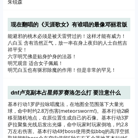
朱锐森
现在翻唱的《天涯歌女》有谁唱的最像邓丽君版
的
能避邪的桃木必须是被天雷劈过的！这样才能有威力！
八白玉 含有浩然正气，放一串在身上夜归的人士自然吉
祥平安！
六字明咒佛是贴身护身的法器！
明咒观音 适合女子佩戴！
明咒白玉也有驱邪除魔的作用！但是非常的罕见！
dnf卢克副本占星师罗赛洛怎么打 要注意什么
基本行动1罗萨拉咏唱魔法，在地图全范围落下大量光
球，命中时约2.8万伤害(meteorsworm!)。基本行动2瞬
移至随机地点，在原位置生成自己的石像。基本行动3罗
萨拉聚集光线后发出光爆，命中玩家时玩家倒地，约2.8
万左右伤害。基本行动4对boss使用类似bbq的高浮空抓