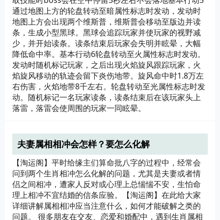
取技能时boss会在空中停留5秒左右不会落地基本行动5
通过地图上方的轮盘转动至暗属性标志时发动，发动时
地图上方会出现两个维斯普，维斯普会移动至版边并读
条，生成小型黑球。黑球会追踪玩家并使玩家的视野减
少，并开始读条。读条结束后玩家会失明并眩晕，大幅
降低命中率。基本行动6轮盘转动至火属性标志时发动。
发动时随机标记玩家，之后出现火焰旋风跟踪玩家，火
焰旋风移动的轨迹会留下炎伤地带。旋风命中时1.8万左
右伤害，火焰地带8千左右。轮盘转动至光属性标志时发
动。随机标记一名玩家读条，读条结束后在该玩家头上
落雷，落雷会使周围的玩家一同眩晕。
夫妻属相相冲会怎样？要怎么化解
【淘运阁】平时给缘主们算命批八字的过程中，经常会
问到两个生肖相冲怎么化解的问题，尤其是夫妻或者情
侣之间相冲，遭家人反对或心理上总惴惴不安，生怕命
理上相冲不宜结婚的信条应验。【淘运阁】在此给大家
详细讲解属相相冲应当注意什么，如何才能破解之类的
问题。 很多朋友在交友、恋爱和婚配中，遇到生肖属相