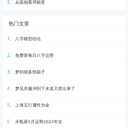
2、
从面相看邓丽君
热门文章
1、
八字模型结论
2、
免费算每日八字运势
3、
梦到很多纸箱子
4、
梦见衣服冲到下水道又捞出来了
5、
上海五行属性为金
6、
水瓶座5月运势2022年女