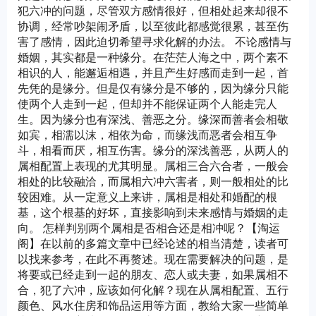
犯六冲的问题，尽管双方感情很好，但相处起来却很不
协调，经常吵架闹矛盾，以至彼此都感觉很累，甚至伤
害了感情，因此迫切希望寻求化解的办法。 不论感情与
婚姻，其实都是一种缘分。在茫茫人海之中，两个素不
相识的人，能邂逅相遇，并且产生好感而走到一起，首
先凭的是缘分。但是仅有缘分是不够的，因为缘分只能
使两个人走到一起，但却并不能保证两个人能走完人
生。因为缘分也有深浅、善恶之分。缘深而善者会相敬
如宾，相濡以沫，相依为命，而缘浅而恶者会相互争
斗，相看而厌，相互伤害。缘分的深浅善恶，从两人的
属相配置上表现的尤其明显。属相三合六合者，一般会
相处的比较融洽，而属相六冲六害者，则一般相处的比
较困难。从一定意义上来讲，属相是相处和婚配的根
基，这个根基的好坏，直接影响到未来感情与婚姻的走
向。 怎样判别两个属相是否相合还是相冲呢？【淘运
阁】在以前的多篇文章中已经论述的相当清楚，读者可
以找来参考，在此不再赘述。现在需要解决的问题，是
将要或已经走到一起的朋友、恋人或夫妻，如果属相不
合，犯了六冲，应该如何化解？现在从属相配置、五行
颜色、风水住房和饰品运用等方面，教给大家一些简单