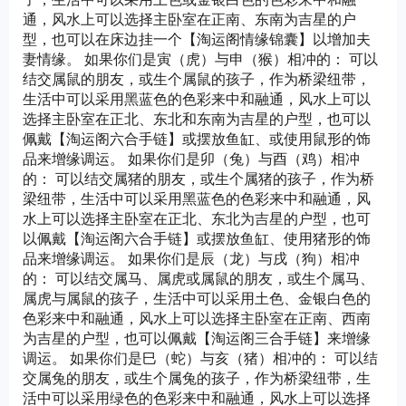
通，风水上可以选择主卧室在正南、东南为吉星的户
型，也可以在床边挂一个【淘运阁情缘锦囊】以增加夫
妻情缘。 如果你们是寅（虎）与申（猴）相冲的： 可以
结交属鼠的朋友，或生个属鼠的孩子，作为桥梁纽带，
生活中可以采用黑蓝色的色彩来中和融通，风水上可以
选择主卧室在正北、东北和东南为吉星的户型，也可以
佩戴【淘运阁六合手链】或摆放鱼缸、或使用鼠形的饰
品来增缘调运。 如果你们是卯（兔）与酉（鸡）相冲
的： 可以结交属猪的朋友，或生个属猪的孩子，作为桥
梁纽带，生活中可以采用黑蓝色的色彩来中和融通，风
水上可以选择主卧室在正北、东北为吉星的户型，也可
以佩戴【淘运阁六合手链】或摆放鱼缸、使用猪形的饰
品来增缘调运。 如果你们是辰（龙）与戌（狗）相冲
的： 可以结交属马、属虎或属鼠的朋友，或生个属马、
属虎与属鼠的孩子，生活中可以采用土色、金银白色的
色彩来中和融通，风水上可以选择主卧室在正南、西南
为吉星的户型，也可以佩戴【淘运阁三合手链】来增缘
调运。 如果你们是巳（蛇）与亥（猪）相冲的： 可以结
交属兔的朋友，或生个属兔的孩子，作为桥梁纽带，生
活中可以采用绿色的色彩来中和融通，风水上可以选择