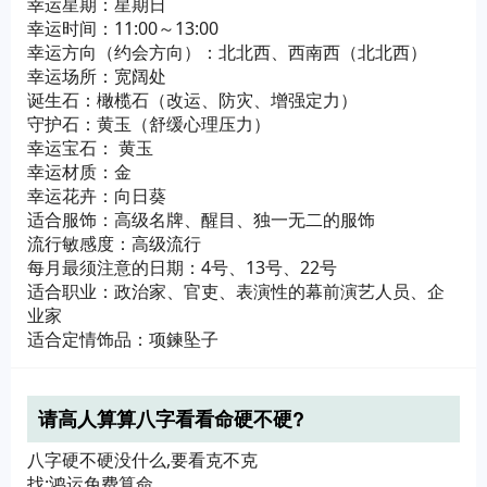
幸运星期：星期日
幸运时间：11:00～13:00
幸运方向（约会方向）：北北西、西南西（北北西）
幸运场所：宽阔处
诞生石：橄榄石（改运、防灾、增强定力）
守护石：黄玉（舒缓心理压力）
幸运宝石： 黄玉
幸运材质：金
幸运花卉：向日葵
适合服饰：高级名牌、醒目、独一无二的服饰
流行敏感度：高级流行
每月最须注意的日期：4号、13号、22号
适合职业：政治家、官吏、表演性的幕前演艺人员、企
业家
适合定情饰品：项鍊坠子
请高人算算八字看看命硬不硬?
八字硬不硬没什么,要看克不克
找:鸿运免费算命