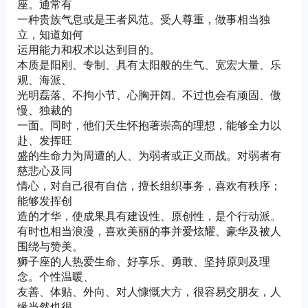
座。通常有
一种贵族气息或是王者风范。受人尊重，做事相当独
立，知道如何
运用能力和权术以达到目的。
本质是阳刚、专制、具有太阳般的生气、宽宏大量、乐
观、海派、
光明磊落、不拘小节、心胸开阔。不过也会有顽固、傲
慢、独裁的
一面。同时，他们天生怀抱著崇高的理想，能够全力以
赴、发挥旺
盛的生命力为周遭的人、为弱者或正义而战。对弱者有
慈悲心及同
情心，对自己很有自信，擅长组织事务，喜欢有秩序；
能够发挥创
造的才华，使成果具有建设性、原创性，是个行动派。
有时也相当浪漫，喜欢美丽的事并爱炫耀、豪华及被人
围绕与赞美。
狮子座的人热爱生命、好享乐、勇敢、坚持原则及理
念。个性温暖、
友善、体贴、外向、对人慷慨大方，很容易交朋友，人
缘当然也很