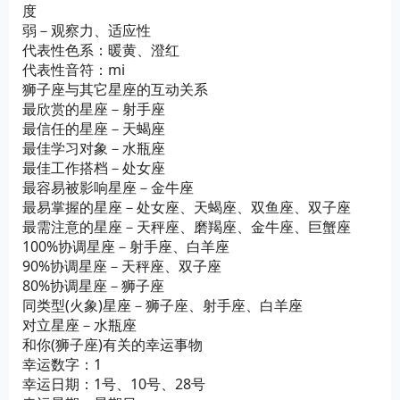
度
弱－观察力、适应性
代表性色系：暖黄、澄红
代表性音符：mi
狮子座与其它星座的互动关系
最欣赏的星座－射手座
最信任的星座－天蝎座
最佳学习对象－水瓶座
最佳工作搭档－处女座
最容易被影响星座－金牛座
最易掌握的星座－处女座、天蝎座、双鱼座、双子座
最需注意的星座－天秤座、磨羯座、金牛座、巨蟹座
100%协调星座－射手座、白羊座
90%协调星座－天秤座、双子座
80%协调星座－狮子座
同类型(火象)星座－狮子座、射手座、白羊座
对立星座－水瓶座
和你(狮子座)有关的幸运事物
幸运数字：1
幸运日期：1号、10号、28号