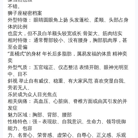
不错。
狮子座秘密档案
外型特徵： 眼睛圆眼角上扬 头发蓬松、柔顺、头部占身
体的比例
也蛮大，但不及白羊额头较宽或长 骨架大、筋肉结实
相对特徵： 通常臀部较小、没有腰身，胸部肌肉厚，甚
至会是偏
“直桶式”的身材 年长后多脂肪，属易发福的体质 精神奕
奕
外型气质： 五官端正、仪态整洁 表情开朗、眼神光明至
中、目不
斜视 举止自有威仪、稳重、有大家风范 喜欢突显自我、
旁若无人、
乐於成为众人目光焦点
相关病痛： 高血压、心脏病、脊椎方面或由其引发的并
发症
魅力区域：胸部、背部、腰部
性格特色：强－表现欲、自我意识、生命力、领导统御
能力、包容
力、名誉心、荣誉感、虚荣心、自尊心、正义感、乐观