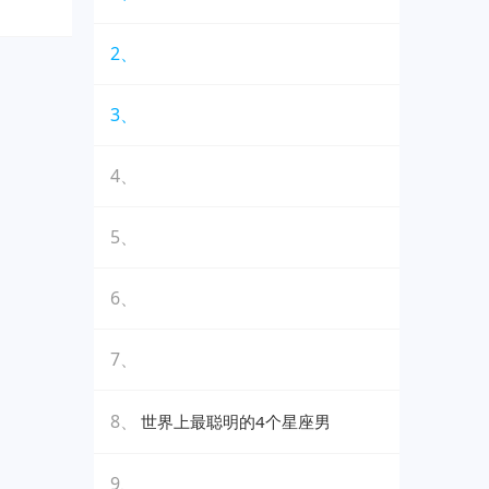
2、
3、
4、
5、
6、
7、
8、
世界上最聪明的4个星座男
9、