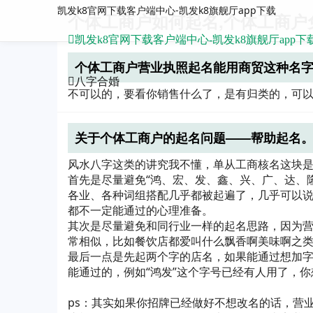
凯发k8官网下载客户端中心-凯发k8旗舰厅app下载
个体工商户如何起名,个体工商户
凯发k8官网下载客户端中心-凯发k8旗舰厅app下
个体工商户营业执照起名能用商贸这种名
八字合婚
不可以的，要看你销售什么了，是有归类的，可
关于个体工商户的起名问题——帮助起名
风水八字这类的讲究我不懂，单从工商核名这块
首先是尽量避免“鸿、宏、发、鑫、兴、广、达、
各业、各种词组搭配几乎都被起遍了，几乎可以说
都不一定能通过的心理准备。
其次是尽量避免和同行业一样的起名思路，因为
常相似，比如餐饮店都爱叫什么飘香啊美味啊之
最后一点是先起两个字的店名，如果能通过想加
能通过的，例如“鸿发”这个字号已经有人用了，你
ps：其实如果你招牌已经做好不想改名的话，营