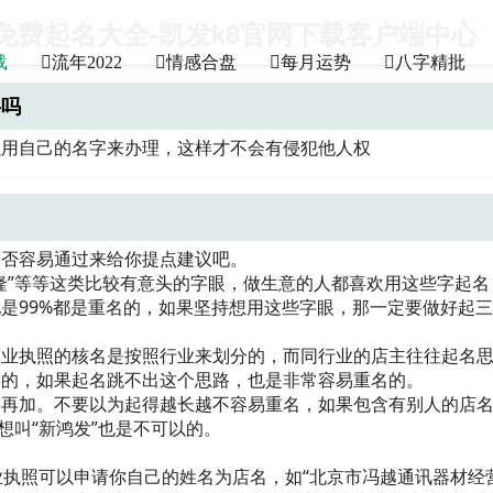
免费起名大全-凯发k8官网下载客户端中心
载
流年2022
情感合盘
每月运势
八字精批
字吗
以用自己的名字来办理，这样才不会有侵犯他人权
。
是否容易通过来给你提点建议吧。
隆”等等这类比较有意头的字眼，做生意的人都喜欢用这些字起名
是99%都是重名的，如果坚持想用这些字眼，那一定要做好起
营业执照的核名是按照行业来划分的，而同行业的店主往往起名
类的，如果起名跳不出这个思路，也是非常容易重名的。
字再加。不要以为起得越长越不容易重名，如果包含有别人的店
想叫“新鸿发”也是不可以的。
业执照可以申请你自己的姓名为店名，如“北京市冯越通讯器材经