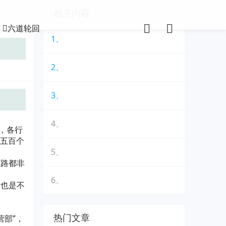
相关内容
六道轮回
1、
2、
3、
4、
，各行
三五百个
5、
思路都非
6、
名也是不
热门文章
营部”，