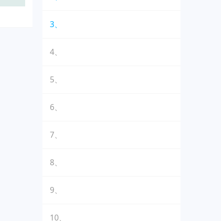
3、
4、
5、
6、
7、
8、
9、
10、