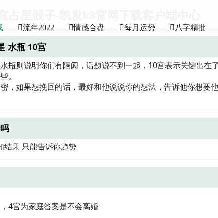
宫占星骰子-凯发k8官网下载客户端中心
载
流年2022
情感合盘
每月运势
八字精批
 水瓶 10宫
水瓶则说明你们有隔阂，话题说不到一起，10宫表示关键出在
这些。
亲密，如果想挽回的话，最好和他说说你的想法，告诉他你想要
合吗
知结果 只能告诉你趋势
，4宫为家庭答案是不会离婚