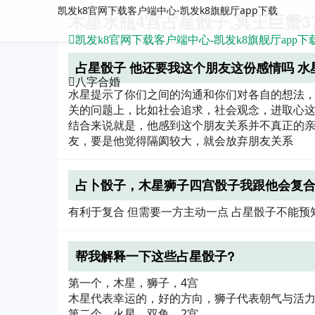
凯发k8官网下载客户端中心-凯发k8旗舰厅app下载
木星水瓶4宫占星骰子,冥王巨蟹3
凯发k8官网下载客户端中心-凯发k8旗舰厅app下
占星骰子 他还要我这个朋友这份感情吗 水星
八字合婚
水星提示了你们之间的沟通和你们对各自的想法，
关的问题上，比如社会追求，社会观念，进取心
结合来说就是，他感到这个朋友关系并不真正的
友，要是他觉得隔阂较大，就会放弃朋友关系
占卜骰子，木星狮子四宫骰子我跟他会复
有利于复合 但需要一方主动一点 占星骰子不能预
帮我解释一下这些占星骰子?
第一个，木星，狮子，4宫
木星代表幸运的，好的方向，狮子代表朝气与活力
第二个，火星，双鱼，2宫