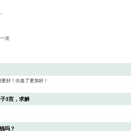
动。
问一次
到更好！出血了更加好！
子3宫，求解
赚钱吗？