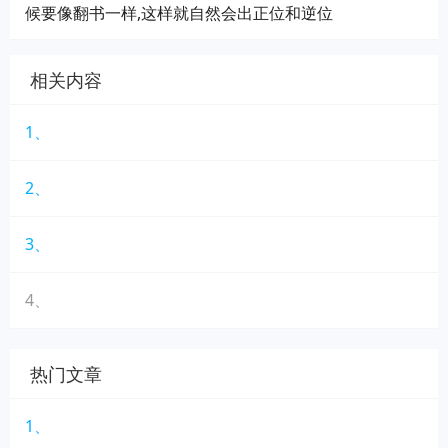
候要像翻书一样,这样就自然会出正位和逆位
相关内容
1、
2、
3、
4、
热门文章
1、