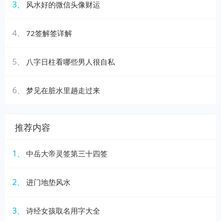
3、
风水好的微信头像财运
4、
72签解签详解
5、
八字日柱看哪些男人很自私
6、
梦见在脏水里趟走过来
推荐内容
1、
中岳大帝灵签第三十四签
2、
进门地垫风水
3、
诗经女孩取名用字大全