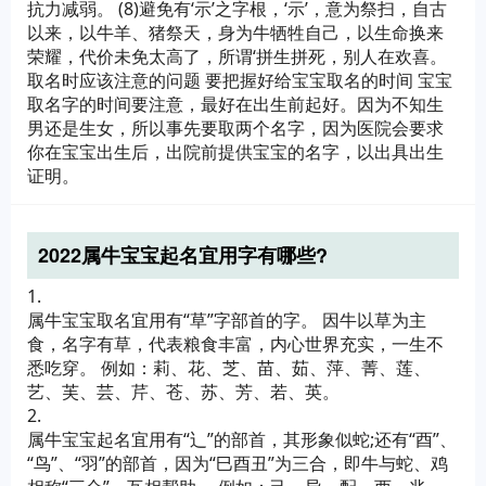
抗力减弱。 (8)避免有‘示’之字根，‘示’，意为祭扫，自古
以来，以牛羊、猪祭天，身为牛牺牲自己，以生命换来
荣耀，代价未免太高了，所谓‘拼生拼死，别人在欢喜。
取名时应该注意的问题 要把握好给宝宝取名的时间 宝宝
取名字的时间要注意，最好在出生前起好。因为不知生
男还是生女，所以事先要取两个名字，因为医院会要求
你在宝宝出生后，出院前提供宝宝的名字，以出具出生
证明。
2022属牛宝宝起名宜用字有哪些?
1.
属牛宝宝取名宜用有“草”字部首的字。 因牛以草为主
食，名字有草，代表粮食丰富，内心世界充实，一生不
悉吃穿。 例如：莉、花、芝、苗、茹、萍、菁、莲、
艺、芙、芸、芹、苍、苏、芳、若、英。
2.
属牛宝宝起名宜用有“辶”的部首，其形象似蛇;还有“酉”、
“鸟”、“羽”的部首，因为“巳酉丑”为三合，即牛与蛇、鸡