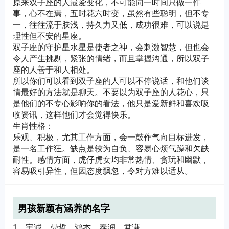
原来双子座的人最爱变化，不可能同一时间只做一件
事，心不在焉，五时花六时变，虽然有些聪明，但不专
一，往往流于肤浅，持久力又低，成功很难，可以说是
理性但不安的星座。
双子座的守护星水星是使者之神，会刺激智慧，但也会
令人产生挑剔，紧张的情绪，而且掌握沟通，所以双子
座的人善于和人相处。
所以你们可以看到双子座的人可以不停说话，和他们谈
情最好的方法就是聊天。不要以为双子座的人花心，只
是他们的不专心影响你的看法，他只是爱新鲜和喜欢吸
收资讯，这样他们才会觉得快乐。
生肖性格：
乐观、积极，尤其工作方面，会一鼓作气向目标进发，
是一名工作狂。缺点是较为自负、容易心烦气躁和欠缺
耐性。感情方面，虎仔虎女均非常热情、贪玩和幽默，
容易吸引异性，但因态度飘忽，令对方难以适从。
男孩新颖有涵养的名字
1、宇诚、鼎哲、鸿杰、泰润、君谦。