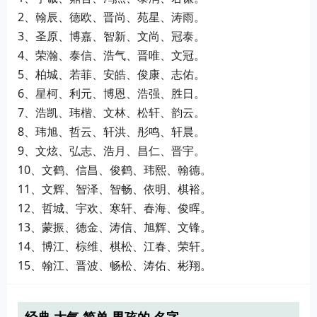
2、翰辰、德欧、晋尚、苑星、涛雨。
3、圣原、博嘉、智新、文尚、冠泰。
4、荣瀚、泰信、浩气、晋唯、文冠。
5、柏城、若菲、安皓、俊康、志佑。
6、星柯、利元、博恩、浩强、胜日。
7、浩凯、玮楷、文林、松轩、韵云。
8、玮旭、哲云、轩洪、彤鸣、轩晨。
9、文炫、弘志、浩月、昌仁、晋宇。
10、文鹤、信昌、俊鹤、玮熙、翰德。
11、文辉、智泽、智畅、依明、棋裕。
12、哲城、宇欢、寒轩、春海、俊晖。
13、蒙振、德金、涛信、旭辉、文锋。
14、博江、棕维、棋松、江春、荣轩。
15、翰江、晋波、畅松、涛佑、彬翔。