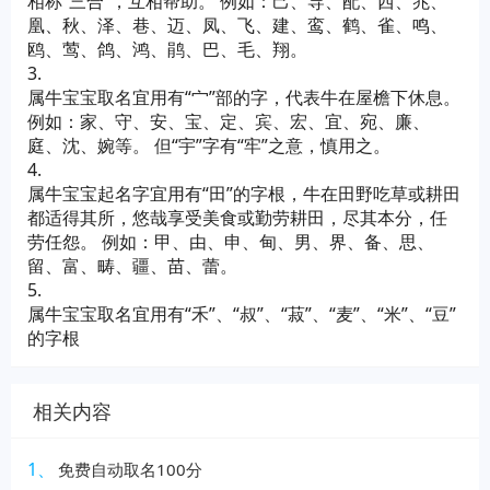
相称“三合”，互相帮助。 例如：己、导、配、西、兆、
凰、秋、泽、巷、迈、凤、飞、建、鸾、鹤、雀、鸣、
鸥、莺、鸽、鸿、鹃、巴、毛、翔。
3.
属牛宝宝取名宜用有“宀”部的字，代表牛在屋檐下休息。
例如：家、守、安、宝、定、宾、宏、宜、宛、廉、
庭、沈、婉等。 但“宇”字有“牢”之意，慎用之。
4.
属牛宝宝起名字宜用有“田”的字根，牛在田野吃草或耕田
都适得其所，悠哉享受美食或勤劳耕田，尽其本分，任
劳任怨。 例如：甲、由、申、甸、男、界、备、思、
留、富、畴、疆、苗、蕾。
5.
属牛宝宝取名宜用有“禾”、“叔”、“菽”、“麦”、“米”、“豆”
的字根
相关内容
1、
免费自动取名100分