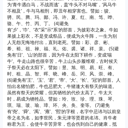
为‘青牛遇白马，不战而逃’，盖‘牛头不对马嘴’，‘风马牛
不相及’，牛与马相刑，即丑年相穿害也。譬如：骏、
骋、民、腾、玛、鄙、冯、许、夏、红、南、笃、哗、
骆、午、竹、丙、丁。 (4)避免
有‘彡’，‘巾’、‘衣’‘采’‘示’‘系’的部首，为披彩衣之象。牛如
果披上彩衣，不是变成祭品，便成为火牛阵，一生为别
人无怨无悔地付出，直到老死。譬如：彩、彦、彬、
希、裕、祖、禄、福、礼、佑、裘、诸、祥、裴。 (5)避
免有‘日’、‘山’的部首，因为牛在太阳下耕作，变成‘喘
牛‘。牛走山路也很辛苦，牛上山头步履维艰，古时候天
子祭天必在太阳下。譬如：昱、旭、明、易、旺、有、
时、租、晶、智、晖、晓、峰、岳、冈、风、崇、峰。
(6)避免有‘王’、‘玉’、‘君’、‘帝’、‘大’、‘长’、‘冠’的部首。人
怕出名猪怕肥，牛也忌肥大，牛猪逢大有祭天的味道。
虽然有祭天的荣耀，但其牺牲的代价太高了。牛太大
时，易成为牺牲品。譬如：玲、玫、珍、理、珠、琴、
琪、瑞、玻、瑜、璋、环、央、奂、奎等。 (7)避免
有‘尧’、‘舜’、‘禹’、‘雍’、‘熙’的字根，名字中忌讳与以前皇
帝之名为名，如李世民，朱元津等贤君的名讳。肖牛者
称君为王，会使牛辛苦异常，也会伤到自己的健康，抵