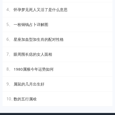
4、
怀孕梦见死人又活了是什么意思
5、
一枚铜钱占卜详解图
6、
星座加血型加生肖的配对性格
7、
眼周围长痣的女人面相
8、
1980属猴今年运势如何
9、
属鼠的几月出生好
10、
数的五行属啥