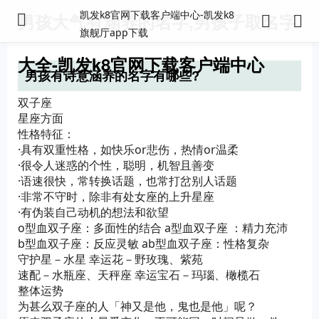
凯发k8官网下载客户端中心-凯发k8
男孩大气有涵养的名字,男孩子取名字
旗舰厅app下载
大全-凯发k8官网下载客户端中心
男孩有诗意涵养的名字有哪些?
双子座
星座方面
性格特征：
·具有双重性格，如快乐or悲伤，热情or温柔
·很令人迷惑的个性，聪明，机智且善变
·语速很快，常转换话题，也常打岔别人话题
·非常不守时，除非有处女座的上升星座
·有伪装自己动机的想法和欲望
o型血双子座：多面性的结合 a型血双子座 ：精力充沛
b型血双子座：反应灵敏 ab型血双子座：性格复杂
守护星－水星 幸运花－野玫瑰、紫苑
速配－水瓶座、天秤座 幸运宝石－玛瑙、橄榄石
整体运势
为甚么双子座的人「神又是他，鬼也是他」呢？