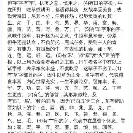
但‘宇’字有‘牢’。执著之意，慎用之。 (4)有田的字根，牛
在田野，吃草或耕田，都适得其所，悠哉享受美食，或
勤劳耕田，尽其本分，任劳任怨，忍辱负重的过其一
生。如：甲、由、申、甸、男、界、毕、甫、富、畴、
疆、亩、苗、蕾、野、叠、万、广。 (5)有‘车’字形的字，
意味牛拉车，有升格为马之意。牛拉车虽辛苦、劳累，
但牛还是认命，不负所托，完成任务。受到主人的肯
定，有能力、有担当的牛，有表现的机会。如：车、
连、莲、运、轩、运。 (6)有‘禾’、‘叔’‘寂’‘麦’‘火’‘豆’的字
根，以上均为素食者喜好之主粮，肖牛者名字中有以上
诸字根，表示粮食丰盛，不虞吃穿，这辈子不穷了...(1)
有‘草’字部首的字，因牛以草为主食，名字有草，代表粮
食丰富，内心世界充实，一生不虞吃穿。譬如丰、莉、
华、芝、功、茹、萍、青、亢、莲。艺、频、乙、丁年
生更吉。 (2)有‘辶’的部首，其形象似蛇。及
有‘酉’。‘鸟’。‘羽’的部首，因为‘已酉丑’为三合，互有帮助
譬如以下的字：金、酉、西、非、兆、凰、兑、白、
秋、乌、泽、巷、迈、医、凤、飞、建、骛、鹤、雀、
鸟、巴、毛。 (3)有‘宀’部的字，代表中在屋檐下休息。譬
如：家、宏、宇、宜、宛、廉、庭、惋、婉、珊等。