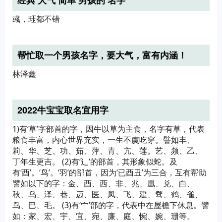
经典 大气 简单 男孩的 名字
彧，珏都不错
帮忙取一个男孩名字，要大气，富有内涵！
林泽鑫
2022牛宝宝取名宜用字
1)有‘草’字部首的字，因牛以草为主食，名字有草，代表
粮食丰富，内心世界充实，一生不虞吃穿。譬如丰、
莉、华、芝、功、茹、萍、青、亢、莲。艺、频、乙、
丁年生更吉。 (2)有‘辶’的部首，其形象似蛇。及
有‘酉’。‘鸟’。‘羽’的部首，因为‘已酉丑’为三合，互有帮助
譬如以下的字：金、酉、西、非、兆、凰、兑、白、
秋、乌、泽、巷、迈、医、凤、飞、建、骛、鹤、雀、
鸟、巴、毛。 (3)有‘宀’部的字，代表中在屋檐下休息。譬
如：家、宏、宇、宜、宛、廉、庭、惋、婉、珊等。