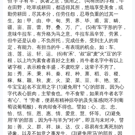
但‘宇’字有‘牢’。执著之意，慎用之。 (4)有田的字根，牛
在田野，吃草或耕田，都适得其所，悠哉享受美食，或
勤劳耕田，尽其本分，任劳任怨，忍辱负重的过其一
生。如：甲、由、申、甸、男、界、毕、甫、富、畴、
疆、亩、苗、蕾、野、叠、万、广。 (5)有‘车’字形的字，
意味牛拉车，有升格为马之意。牛拉车虽辛苦、劳累，
但牛还是认命，不负所托，完成任务。受到主人的肯
定，有能力、有担当的牛，有表现的机会。如：车、
连、莲、运、轩、运。 (6)有‘禾’、‘叔’‘寂’‘麦’‘火’‘豆’的字
根，以上均为素食者喜好之主粮，肖牛者名字中有以上
诸字根，表示粮食丰盛，不虞吃穿，这辈子不穷了。
如：秀、禾、秉、科、秦、程、种、禀、稻、谷、稷、
稼、稣、颖、秋、麦、火、梁、菜、豆、丰、艳、竖。
牛宝宝起名不宜用之字 (1)避免用‘忄’‘心’的部首。因为心
字代表心脏肉，主荤食也。牛不食荤，如果肖牛者名字
有‘心’、‘忄’旁者，便易有精神掠夺的及失落感(吃不到葡
萄说葡萄酸)，有肉却食不得也。譬如：心、志、忠、
恰、恬、恒、恩、惠、情、爱意、慧、怀等。 (2)避免
用‘羊’的部首，因为牛与羊为“对冲”，即丑与未对冲。譬
如：善、义、群、祥、妹、达、仪，容易有生离死别的
迹象。以及不如意之事发生。 (3)避免用‘马’的部首，因