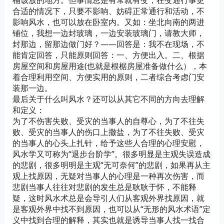
桶该放的地方。但事情总是有常就有变，在变通行事更
合适的情况下，只要不影响、妨碍正常通行和活动，不
影响风水，也可以放在卧室内。又如：坐北向南的两进
铺位，我想一边封玻璃，一边安装玻璃门，请教大师，
封那边，留那边做门好？——回答是：我不在现场，不
能肯定回答，只能原则回答：一、方便出入。二、根据
房屋空间和房屋用途(也就是根椐房屋准备做什么），本
着合理利用空间、方便实用的原则，二者综合考虑门安
装那一边。
最后关于什么叫风水？还可以从其它不同的方向去理解
和定义：
为了不伤害失败、受灾的当事人的自尊心，为了不往失
败、受灾的当事人的伤口上撒盐，为了不往失败、受灾
的当事人的心头上扎针，给予这些人合理的心理安慰，
风水学又可称为“退步台阶学”。很多明显是主观失误造成
的悲剧，很多明明是主观“无可奈何”的悲剧，如果再从主
观上找原因，无疑对当事人的心理是一种再次伤害，而
悲剧当事人往往对悲剧的发生总是耿耿于怀，不能释
疑，这时风水术总是会导引人们从客观外界找原因，就
是客观外界中找不到原因，也可以从“无形的风水术语”定
义中找到合理的解释，其实也就是诱导当事人找一找合