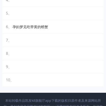
4、
5、
6、
孕妇梦见吃带黄的螃蟹
7、
8、
9、
10、
本站转载作品凯发k8旗舰厅app下载的版权归原作者及来源网站所