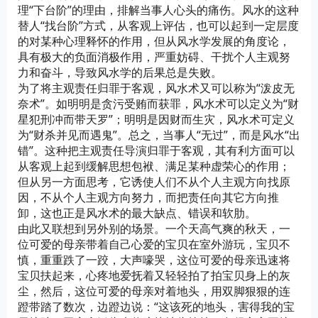
理“下台阶”的理由，排解当事人心头的痛伤。风水的这种
替人“找台阶”方式，从客观上评估，也可以起到一定层度
的对某种心理释怀的作用，但从风水学发展的角度论，
具有极大的负面消极作用，严重妨碍、干扰个人主观努
力和奋斗，导致风水学的后果总是失败。
为了将主观责任归罪于客观，风水术又可以称为“泼皮无
奈术”。如明明是贪污受贿而获罪，风水术可以定义为“财
星犯刑冲而带天罗”；明明是因财而生灾，风水术可定义
为“财杀并见而遇鬼”。总之，当事人“无过”，而是风水“出
错”。这种把主观责任导演归罪于客观，其有利方面可以
从客观上起到缓解思想包袱、满足某种虚荣心的作用；
但从另一方面思考，它诱使人们不从个人主观方向找原
因，不从个人主观方向努力，而把责任向其它方向推
卸，这也正是风水术的最大缺点、错误和软肋。
由此又联想到另外别的场景。一个天高气爽的秋天，一
位可爱的母亲带着自己心爱的宝贝在室外游玩，宝贝不
慎，重重跌了一跤，大声嚎哭，这位可爱的母亲迅速将
宝贝扶起来，心疼地爱抚着又轻轻拍了拍宝贝身上的灰
尘，然后，这位可爱的母亲对着地头，用双脚狠狠的连
蹬带踏了数次，边蹬边说：“这该死的地头，害得我的宝