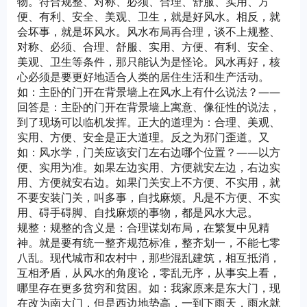
物。符合规整、对称、必须、合理、舒服、实用、方
便、有利、安全、美观、卫生，就是好风水。相反，就
会坏事，就是坏风水。风水布局再合理，谈不上规整、
对称、必须、合理、舒服、实用、方便、有利、安全、
美观、卫生等条件，那只能认为是怪论。风水再好，核
心必须是要更好地适合人类的居住生活和生产活动。
如：主卧的门开在背景墙上在风水上有什么说法？——
回答是：主卧的门开在背景墙上寓意、像征性的说法，
到了现场可以临机发挥。正大的道理为：合理、美观、
实用、方便、安全是正大道理。反之为邪门歪道。又
如：风水学，门关应该安门左右边哪个位置？——以方
便、实用为准。如果左边实用、方便就安左边，右边实
用、方便就安右边。如果门关安上不方便、不实用，就
不要安装门关，叫多事，自找麻烦。凡是不方便、不实
用、碍手碍脚、自找麻烦的事物，都是风水大忌。
规整：规整的含义是：合理谋划布局，在繁复中见精
神。就是要有统一整齐规范标准，整齐划一，不能七零
八乱。现代城市和农村中，那些混乱建筑，相互抵消，
互相矛盾，从风水的角度论，零乱无序，从事实上看，
哪里存在更多贫穷和贫困。如：我家原来是东大门，现
在改为南大门，但是西边地势高，一到下雨天，雨水就