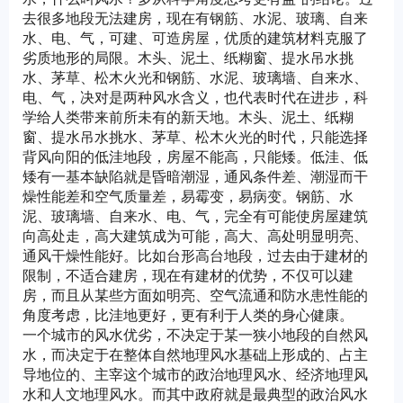
去很多地段无法建房，现在有钢筋、水泥、玻璃、自来
水、电、气，可建、可造房屋，优质的建筑材料克服了
劣质地形的局限。木头、泥土、纸糊窗、提水吊水挑
水、茅草、松木火光和钢筋、水泥、玻璃墙、自来水、
电、气，决对是两种风水含义，也代表时代在进步，科
学给人类带来前所未有的新天地。木头、泥土、纸糊
窗、提水吊水挑水、茅草、松木火光的时代，只能选择
背风向阳的低洼地段，房屋不能高，只能矮。低洼、低
矮有一基本缺陷就是昏暗潮湿，通风条件差、潮湿而干
燥性能差和空气质量差，易霉变，易病变。钢筋、水
泥、玻璃墙、自来水、电、气，完全有可能使房屋建筑
向高处走，高大建筑成为可能，高大、高处明显明亮、
通风干燥性能好。比如台形高台地段，过去由于建材的
限制，不适合建房，现在有建材的优势，不仅可以建
房，而且从某些方面如明亮、空气流通和防水患性能的
角度考虑，比洼地更好，更有利于人类的身心健康。
一个城市的风水优劣，不决定于某一狭小地段的自然风
水，而决定于在整体自然地理风水基础上形成的、占主
导地位的、主宰这个城市的政治地理风水、经济地理风
水和人文地理风水。而其中政府就是最典型的政治风水