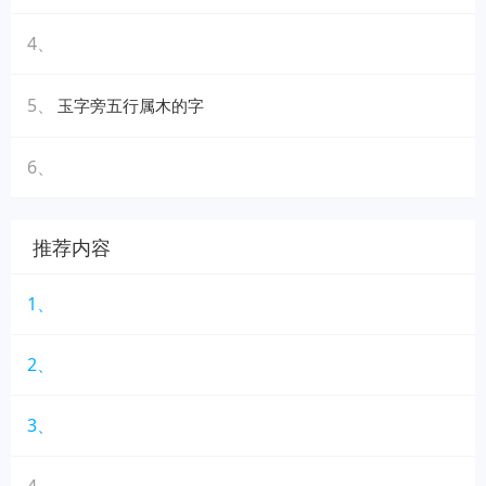
4、
5、
玉字旁五行属木的字
6、
推荐内容
1、
2、
3、