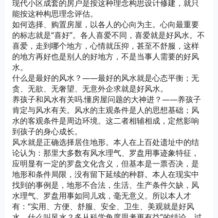
现代小区成套的房户是按这种理念构思设计修建，就只
能按这种构思理念评估。
如何选择、购置房屋，以各人的心向为主。心向最重要
的标志就是“喜好”。各人喜爱不同，喜爱就是好风水。不
喜爱，走到哪个地方，心情就压抑，甚至不舒服，这样
的地方再好也是别人的好地方，不是当事人需要的好风
水。
什么是最好的风水？——最好的风水就是心态平衡；无
贪、无欲、无奢望、无意外企求就是好风水。
养孩子和风水有关吗.懂房屋问题的大神进？——养孩子
肯定与风水有关。风水的主观条件是人的思想基础；风
水的客观条件是周边环境。这二者相辅相成，定然影响
到孩子的身心成长。
风水就是正确选择居住地形。本人在上百处遗址中的结
论认为：那里大多数有风水理气、罗盘用事迹象特征，
应明显有一定的罗盘文化含义，但基本是一票否决，是
地形和条件局限，没有留下延续的种群。本人在现实中
找到的事例是，地形不合法，生活、生产条件欠缺，风
水理气、罗盘用事如同儿戏，毫无意义。所以本人才
有：“实用、方便、舒服、安全、卫生、美观就是好风
水，什么叫风水？多从科学角度思考更有益”的结论。过