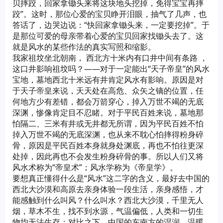
贝摔跤，回家拿锄头来将这块地头挖掉，免得宝宝再摔
跤”。这时，那位心爱的宝贝睁开泪眼，抽气了几声，也
答话了，边哭边说：“快回家拿锄头来，一定要挖掉”。于
是那位可爱的母亲带着心爱的宝贝回家找锄头去了。这
就是风水的某些作法的真实写照和缩影。
我家祖坟坐北朝南， 西北方十米内有口井中间有条路 ，
这口井影响祖坟吗？——对于一定能出“天子帝皇”的风水
宝地，墓地西北十米远有井肯定风水有影响。原因是对
于天子帝皇来说，天天处在高危、众矢之镝的位置，任
何地方少有差错，都会万箭穿心，掉入万世不竭的无底
深渊，惨像肯定目不忍睹。对于平民百姓来说，墓地那
怕隔二、三米有井或无井都无所谓，因为平民百姓不怕
掉入万世不竭的无底深渊，也从来不耽心怕摔得粉身碎
骨，原因是平民百姓本身就身处渊底，再也不怕往更深
处掉，因此再也不会发生粉身碎骨的事。所以人们又将
风水术称为“帝皇术”；风水学称为《帝皇学》。
要想真正懂得什么是“风水”这二字的含义，最好去中国的
西北大沙漠和高原去亲身体验一段生活，亲身感悟，才
能感触到什么叫风？什么叫水？西北大沙漠，千里无人
烟，草木不生，找不到水源，气温偏低，人类和一切生
物均无法生存；对比之下，中国的东南方的湿润、温暖