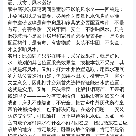
爱、欣赏，风水必好。
家中磨砂玻璃隔两间卧室影不影响风水？——回答是：
此类问题以是否需要、必须作为衡量风水优劣的标准。
家中磨砂玻璃是家中房屋和家具的必要配置构件，不是
有毒、有害物质，安装牢固、安全，不影响风水。只有
磨砂玻璃不是家中房屋和家具的必要配置构件，是多余
配置构件，是有毒、有害物质，安装不牢固、不安全，
才会影响风水。
实用：比如窗户只能在哪里，采光效果好，就是好风
水。放别的其它位置采光效果差，或根本就不采光，其
实就是坏风水。又如：打井水井位置选取，用风水理气
的方法位置选得再好，但如果不出水，徒劳无功，完全
失去意义，因此打井必须首先选择保证能出水的位置，
这就是实用。又如：床头靠窗，化解挂铜葫芦、五帝铜
钱好吗？————没有实用价值。如果没有防盗安全网
或窗，床头不能靠窗，不安全。把古今中外历代所有皇
帝的钱都找来挂上也不解决问题。在这个问题上，安装
防盗安全窗，可抵除挂一万个皇帝的风水钱。又如：卧
室内放个浴桶风水有什么不好? 回答是：物品能放在它应
该放的地方，肯定最好。卧室内放个浴桶，肯定不是浴