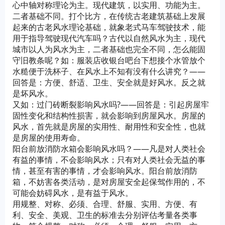
心中轴对称理论为主。现代建筑，以实用、功能为主。
二者基础不同。打个比方，在传统古老建筑基础上发展
起来的古老风水理论基础，就象老式马车驾驶技术，能
用于指导驾驶现代汽车吗？古代以自然风水为主，现代
城市以人为风水为主，二者基础也完全不同，怎么能固
守旧教条呢？如：服装店收银台吧台下想接个水管放个
水糙便于洗杯子、在风水上不知有没有什么讲究？——
回答是：方便、舒适、卫生、安全就是好风水。反之就
是坏风水。
又如：过门砖断裂影响风水吗?——回答是：引起房屋牢
固性变化和结构性损害，就会影响到房屋风水。房屋的
风水，首先就是房屋的实用性、耐用性和安全性，也就
是房屋的使用寿命。
阳台前放消防水箱会影响风水吗？——凡是对人类社会
有益的事情，不会影响风水；只有对人类社会无益的事
情，甚至有害的事情，才会影响风水。阳台前放消防
箱，不妨害各类活动，是对房屋安全起保驾作用的，不
可能会妨碍风水，是有益于风水。
用规整、对称、必须、合理、舒服、实用、方便、有
利、安全、美观、卫生的标准去分别评估考量各类事