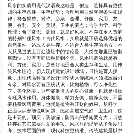
风水的实质用现代汉语表达就是：创造、选择具有更优
越的生存条件、生存优势；合理利用自然客观条件和规
律；符合规整、对称、必须、合理、舒服、实用、方
便、有利、安全、美观、卫生的要点；合乎力学、科学
原理；合乎常识、逻辑，就是好风水。不存在令人费解
的特别神秘风水！古代风水，实质就是正确选择优越的
自然条件，适应人类生存。不适合人类生存的地方，本
人从见过的上百处遗址中的结论是：人类在那里已被彻
底陶汰，没有再延续种群到今天。风水强调的就是有
利、方便、实用，是更好地适合人类生存和生活。用传
统风水理论，切入现代建筑设计领域，只怕是盲人摸
象，用现代高科技术设计理论切入传统风水领域应游刃
有余。对风水要有正确认识：比如植物，可以净化空
气，美化环境，这些能促进人的身心健康，也就是植物
有旺风水作用。身体健康，精力充佩，能挣大钱，不需
要耗费医药费用，也就是植物有旺财的效果。从科学、
正面认识更能说明问题。比如高层空气好，卫生好，这
是主要的。顶层，防渗漏，防雷击的措施要有力，当然
还存在其它需要注意的事项。风水只能提醒从多角度思
考，技术层面的事，现代科技更精准。传统建筑是以中