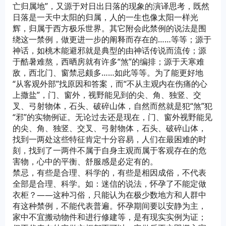
亡归属地”，又源于对日出日落的现象的演译思考，既然
日落是一天中太阳的归属，人的一生也像太阳一样光
辉，归属于西方极乐世界。其它附会此禁例的说法是围
绕这一禁例，做更进一步的阐释而存在的……等等；源于
神话，如桃木能避邪就是典型的由神话传说而流传；源
于酷暑难熬，西晒房就有许多“煞”的编排；源于天寒难
敌，西北门、窗禁忌颇多……如此等等。为了能更好地
“从客观外部”找原因和答案，而“不从主观内在伤痛的心
上撒盐”，门、窗外，视野能见到的尖、角、独竖、交
叉、弓射物体，石头、破碎山体，自然而然就是犯“煞”犯
“邪”的实物例证。无论过去还是现在，门、窗外视野能见
的尖、角、独竖、交叉、弓射物体，石头、破碎山体，
找到一两处这些特征肯定十分容易，人们在最困难的时
刻，找到了一两件不属于自身主观而属于客观存在的危
害物，心中的平衡、舒服感是必定有的。
禁忌，有些是合理、科学的，有些是相因成俗，不代表
全部是合理、科学。如：迷信的说法，怀孕了不能定做
衣柜？——这种习俗，只能认为在极少数地方和人群中
有这种禁例，不能代表普遍。怀孕期间要以安静为主，
家中不宜搬动物件和进行修建等，是有现实实例为证；