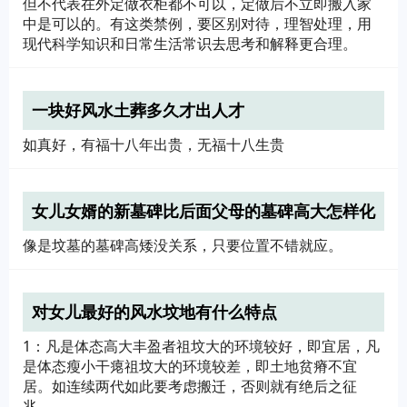
但不代表在外定做衣柜都不可以，定做后不立即搬入家
中是可以的。有这类禁例，要区别对待，理智处理，用
现代科学知识和日常生活常识去思考和解释更合理。
一块好风水土葬多久才出人才
如真好，有福十八年出贵，无福十八生贵
女儿女婿的新墓碑比后面父母的墓碑高大怎样化
解？
像是坟墓的墓碑高矮没关系，只要位置不错就应。
对女儿最好的风水坟地有什么特点
1：凡是体态高大丰盈者祖坟大的环境较好，即宜居，凡
是体态瘦小干瘪祖坟大的环境较差，即土地贫瘠不宜
居。如连续两代如此要考虑搬迁，否则就有绝后之征
兆。