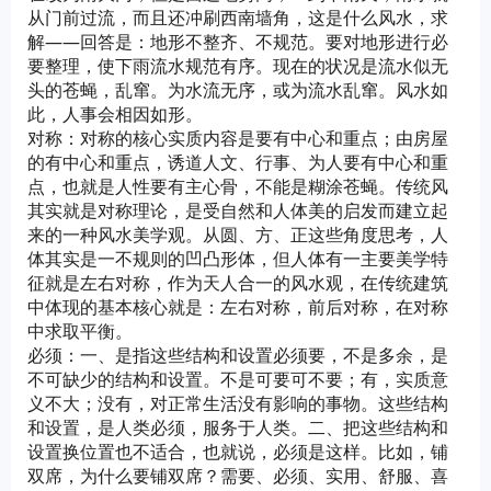
从门前过流，而且还冲刷西南墙角，这是什么风水，求
解——回答是：地形不整齐、不规范。要对地形进行必
要整理，使下雨流水规范有序。现在的状况是流水似无
头的苍蝇，乱窜。为水流无序，或为流水乱窜。风水如
此，人事会相因如形。
对称：对称的核心实质内容是要有中心和重点；由房屋
的有中心和重点，诱道人文、行事、为人要有中心和重
点，也就是人性要有主心骨，不能是糊涂苍蝇。传统风
其实就是对称理论，是受自然和人体美的启发而建立起
来的一种风水美学观。从圆、方、正这些角度思考，人
体其实是一不规则的凹凸形体，但人体有一主要美学特
征就是左右对称，作为天人合一的风水观，在传统建筑
中体现的基本核心就是：左右对称，前后对称，在对称
中求取平衡。
必须：一、是指这些结构和设置必须要，不是多余，是
不可缺少的结构和设置。不是可要可不要；有，实质意
义不大；没有，对正常生活没有影响的事物。这些结构
和设置，是人类必须，服务于人类。二、把这些结构和
设置换位置也不适合，也就说，必须是这样。比如，铺
双席，为什么要铺双席？需要、必须、实用、舒服、喜