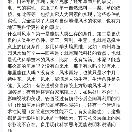
限。自来水的实现，完全克服了逐水草而居的事实。
电、气的实现，克服了对单一自然燃料——柴、草的依
赖。如此等等，包括其它人为因素的实现，这些条件的
实现，完全摆脱了人类对自然地理风水的依赖，也有力
地证明科学更神奇的事实。
什么叫风水？第一是能供人类生存的条件。第二是更优
良的人类生存条件。第三、营利、生意，也就是选择生
意上的优良条件。多用科学头脑思维。比如：惠州嘉逸
园风水如何？——回答是：就是现代科技的看点，也就
是现代科学技术的风水，比如：没有钢筋、水泥？能造
那么高的房屋吗？没有自来水，那里有水吗？没有水，
那里能住人吗？没有水，风水再好，也就只是水中月，
镜中花。风水，风水，能满足人的生存、生活条件是关
健。又比如：有管道横穿自家院上方影响风水吗？——
回答是：有管道横穿自家宅院上方，如果处理不合理，
影响视线和美观。管道经过有妨碍今后空间再利用的可
能（比如房屋再造加高就存在障碍），还有一个管道技
术性问题（如管道技术性能不足，有安全隐患），这些
都是属于影响到风水的一种因素。其它意义层面上的风
水影响不存在。多用现代科学思考更能说明和说清问
题。