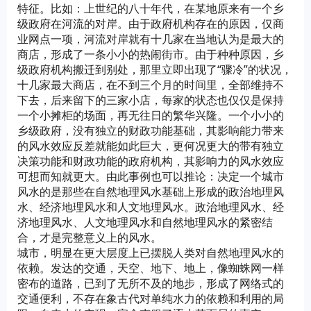
特征。比如：上世纪的八十年代，在某地原来有一个乡
级政府在河流的对岸。由于政府机构存在的原因，仅商
业网点一项，河流对岸就有十几家在当地认为是最大的
商店，形成了一条小小的热闹街市。由于种种原因，乡
级政府机构搬迁到别处，那里立即出现了“骤冷”的状况，
十几家最大商店，在不到三个月的时间里，全部维持不
下去，后来留下的三家小店，每家的状态也仅仅是保持
一个小摊柜的场面，再无往日的繁华兴隆。一个小小的
乡级政府，没有独立的财政功能基础，其影响能力带来
的风水效应反差就能如此巨大，更何况更大的带有独立
决策功能和财政功能的政府机构，其影响力的风水效应
可想而知就更大。由此事例也可以推论：决定一个城市
风水的是那些在自然地理风水基础上形成的政治地理风
水、经济地理风水和人文地理风水。政治地理风水、经
济地理风水、人文地理风水和自然地理风水的紧密结
合，才是完整意义上的风水。
城市，明显在更大层度上已摆脱人类对自然地理风水的
依赖。发达的交通，天空、地下、地上，像蜘蛛网一样
密布的道路，已到了无所不及的地步，形成了网络式的
交通便利，不存在象古代对单纯水力的依赖和利用的局