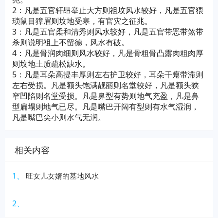
2：凡是五官轩昂举止大方则祖坟风水较好，凡是五官猥
琐鼠目獐眉则坟地受寒，有官灾之征兆。
3：凡是五官柔和清秀则风水较好，凡是五官带恶带煞带
杀则说明祖上不留德，风水有破。
4：凡是骨润肉细则风水较好，凡是骨粗骨凸露肉粗肉厚
则坟地土质疏松缺水。
5：凡是耳朵高提丰厚则左右护卫较好，耳朵干瘪带滞则
左右受损。凡是额头饱满靓丽则名堂较好，凡是额头狭
窄凹陷则名堂受损。凡是鼻型有势则地气充盈，凡是鼻
型扁塌则地气已尽。凡是嘴巴开阔有型则有水气湿润，
凡是嘴巴尖小则水气无润。
相关内容
1、
旺女儿女婿的墓地风水
2、