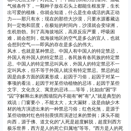
气候条件下，一颗种子放在石头上都能生根发芽，生长
出可爱的植株，你就会知道，什么是生命成活的真正动
力——那只有水；现在的那些大沙漠，只要水源蓄藏达
到一定饱和层度，在极短的时间内，沙漠就会变绿洲，
生机勃勃。到了高海拔地区，高原反应严重，呼吸困
难，就会想到，低海拔地区的空气是多么的宜人，也就
会想到空气——即风的存在是多么的伟大。
风水，也就是某种禁忌。中国人有中国人的特定禁忌，
外国人有外国人的特定禁忌，各民族有各民族的特定禁
忌。中国人的特定禁忌叫风水，外国人的特定禁忌不一
定叫风水，但不等于外国人就没有特定禁忌。禁忌的起
因是由多方面的因素形成，起因于习俗，起因于对某一
事项的看法，起因于对某些动植物的忌讳，起因于某些
文字、文化含义、寓意的忌讳……等等，比如由“困”字
“囚”字解释出来的围墙院内不能有“树”有“人”就是典型的
戏说；门窗要小，不能太大，太大漏财，这是由缺少木
材的地方演进出来的一种禁忌习俗；红色化煞，是源于
某些动物对红色特别畏惧而演进过来的禁例；床头不能
向西，源于佛、道文化的“人死是超度解脱，超度到西方
极乐世界，西方是人的死亡归属地”等等。“西方是人的死