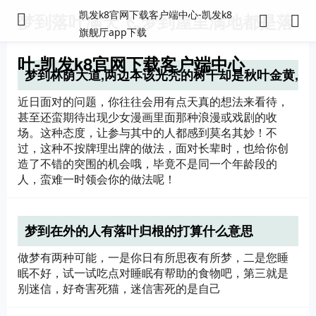
凯发k8官网下载客户端中心-凯发k8
梦到落叶满天飞,梦到屋里满地都是落
旗舰厅app下载
叶-凯发k8官网下载客户端中心
梦到林荫大道,两边本该光秃的树干却是秋叶金黄,
落叶纷飞铺地是什么意思啊
近日面对的问题，你往往会用有点天真的想法来看待，
甚至还蛮期待出现少女漫画里面那种浪漫或戏剧的收
场。这种态度，让参与其中的人都感到莫名其妙！不
过，这种不按牌理出牌的做法，面对长辈时，也给你创
造了不错的突围的机会哦，毕竟不是同一个年龄段的
人，蛮难一时领会你的做法呢！
梦到在外的人有落叶归根的打算什么意思
做梦有两种可能，一是你日有所思夜有所梦，二是您睡
眠不好，试一试吃点对睡眠有帮助的食物吧，第三就是
别迷信，好奇害死猫，迷信害死的是自己