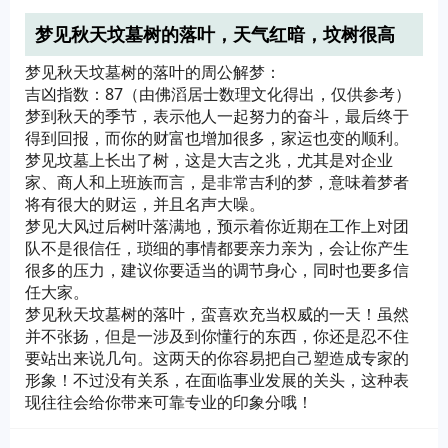
梦见秋天坟墓树的落叶，天气红暗，坟树很高
大，落下很大的一片树叶
梦见秋天坟墓树的落叶的周公解梦：
吉凶指数：87（由佛滔居士数理文化得出，仅供参考）
梦到秋天的季节，表示他人一起努力的奋斗，最后终于
得到回报，而你的财富也增加很多，家运也变的顺利。
梦见坟墓上长出了树，这是大吉之兆，尤其是对企业
家、商人和上班族而言，是非常吉利的梦，意味着梦者
将有很大的财运，并且名声大噪。
梦见大风过后树叶落满地，预示着你近期在工作上对团
队不是很信任，琐细的事情都要亲力亲为，会让你产生
很多的压力，建议你要适当的调节身心，同时也要多信
任大家。
梦见秋天坟墓树的落叶，蛮喜欢充当权威的一天！虽然
并不张扬，但是一涉及到你懂行的东西，你还是忍不住
要站出来说几句。这两天的你容易把自己塑造成专家的
形象！不过没有关系，在面临事业发展的关头，这种表
现往往会给你带来可靠专业的印象分哦！