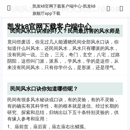
凯发k8官网下载客户端中心-凯发k8
民间风水口诀准的吓人,风水口诀50条-
旗舰厅app下载
凯发k8官网下载客户端中心
民间风水口诀准的吓人？民间最厉害的风水师是
谁？
竟问些废话，你见过几人能通晓民间全部风水口诀，你
知道什么叫风水，还民间风水，风水只有哪派的风水，
没有民间一说。三合， 三元，奇门，玄空，八宅，过路
阴阳，这些叫门派，派系，，学风水，学的是这些，从
来没有民间风水，只有你学什么，是形派，还是理气。
民间风水口诀你知道哪些呢？
民间有很多风水秘诀或口诀，有的灵验，有的不灵验，
有的确实有其科学性，有的根本就是迷信。经过长期的
研究、探索和总结，归纳出以下五十条特别灵验的，供
有缘人参考和应用：
1、庙前贫，庙后富，庙左庙右出鳏孤。