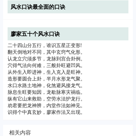
风水口诀最全面的口诀
廖家五十个风水口诀
二十四山分五行，谁识五星正变形!
翻天倒地对不同，其中玄窍气化形。
认龙立穴须多节，龙脉到宫合卦例。
穴得气法向何难，三般卦旺避凹风。
从外生入即进神，生入克入是旺神。
造形要圆合上卦，半月水形龙气聚。
水口水路土地神，化煞避风接龙气。
脉息生旺要知因，龙歇脉寒灾祸临。
纵有它山来救助，空劳水法护龙行。
劝君要把龙神辨，内堂作法如神见。
识得个中真玄妙，廖家作法又出现。
相关内容