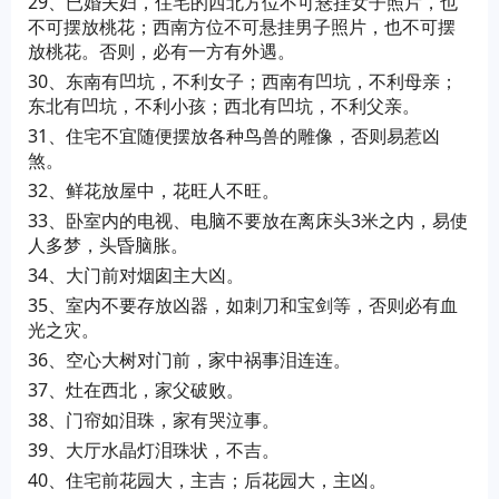
29、已婚夫妇，住宅的西北方位不可悬挂女子照片，也
不可摆放桃花；西南方位不可悬挂男子照片，也不可摆
放桃花。否则，必有一方有外遇。
30、东南有凹坑，不利女子；西南有凹坑，不利母亲；
东北有凹坑，不利小孩；西北有凹坑，不利父亲。
31、住宅不宜随便摆放各种鸟兽的雕像，否则易惹凶
煞。
32、鲜花放屋中，花旺人不旺。
33、卧室内的电视、电脑不要放在离床头3米之内，易使
人多梦，头昏脑胀。
34、大门前对烟囱主大凶。
35、室内不要存放凶器，如刺刀和宝剑等，否则必有血
光之灾。
36、空心大树对门前，家中祸事泪连连。
37、灶在西北，家父破败。
38、门帘如泪珠，家有哭泣事。
39、大厅水晶灯泪珠状，不吉。
40、住宅前花园大，主吉；后花园大，主凶。