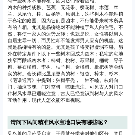
有一些树木不能种植，因为它们带着凶相。
凶木的种类杨柳、芭蕉、无花果、樱花树、木莲、丝
兰、凤尾竹、榉、白杨等。原则上，这些树木不能种植
于私宅的庭园。因为它们是凶木，不行能带来树木所具
有的吉相。尤其是杨柳绝对不能种植于私人的住宅。不
然，将使一家人的运势反转；也就是说，女性将以男人
自居主导一切，而男性却不能发挥男人应有的机能。这
就是杨柳特有的凶意。尤其是孩子将变得虚弱不堪。另
外在特定条件下以下一些树木回成为凶木：私宅的宅地
狭窄而酿成凶木者：柿树、桃树、菽果树、桶树、枣子
树、蕃石柳树、李树、柚子树、金橘树、枇杷树等会结
实的树。会长得比屋顶更高的树：银杏、樟木、杉木。
《宅谱通言》中提到：独树平秃，二姓不睦。枝斜向
门，抽泣丧魂。门对空树，咳嗽流注。可见古人对门口
种树风水早已通晓注意，古人已经意识到树与人的风水
互动作用，现代人怎么能不重视呢。
请问下民间精准风水宝地口诀有哪些呢？
见鸟兽的足迹受启发，于是就分类来对他们区分，并且