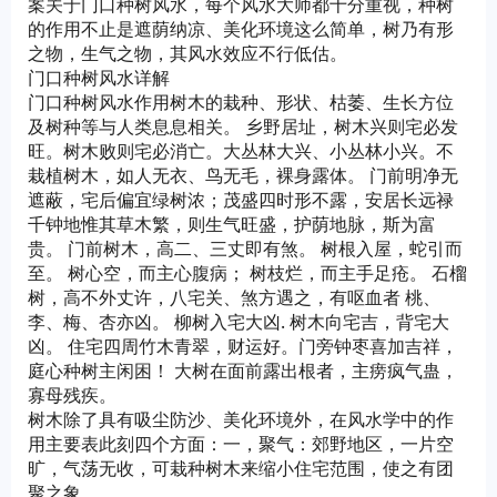
案关于门口种树风水，每个风水大师都十分重视，种树
的作用不止是遮荫纳凉、美化环境这么简单，树乃有形
之物，生气之物，其风水效应不行低估。
门口种树风水详解
门口种树风水作用树木的栽种、形状、枯萎、生长方位
及树种等与人类息息相关。 乡野居址，树木兴则宅必发
旺。树木败则宅必消亡。大丛林大兴、小丛林小兴。不
栽植树木，如人无衣、鸟无毛，裸身露体。 门前明净无
遮蔽，宅后偏宜绿树浓；茂盛四时形不露，安居长远禄
千钟地惟其草木繁，则生气旺盛，护荫地脉，斯为富
贵。 门前树木，高二、三丈即有煞。 树根入屋，蛇引而
至。 树心空，而主心腹病； 树枝烂，而主手足疮。 石榴
树，高不外丈许，八宅关、煞方遇之，有呕血者 桃、
李、梅、杏亦凶。 柳树入宅大凶. 树木向宅吉，背宅大
凶。 住宅四周竹木青翠，财运好。门旁钟枣喜加吉祥，
庭心种树主闲困！ 大树在面前露出根者，主痨疯气蛊，
寡母残疾。
树木除了具有吸尘防沙、美化环境外，在风水学中的作
用主要表此刻四个方面：一，聚气：郊野地区，一片空
旷，气荡无收，可栽种树木来缩小住宅范围，使之有团
聚之象。