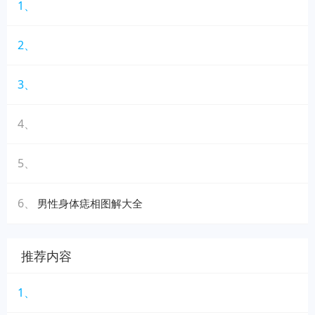
1、
2、
3、
4、
5、
6、
男性身体痣相图解大全
推荐内容
1、