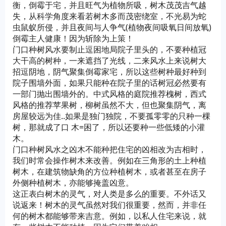
衡，倒霉于宅，并且旺气为植物所吸，树木茂茂吉气越
失，从科学角度来看若树木多而茂密绕室，不光易为蛇
虫鼠蚁所侵，并且夜间与人争气(植物夜间吸氧日间放氧)
倒霉主人健康！因为斩除为上策！
门口种树风水要制止逗困地局院子里头的，不要种植冠
大干高的树种，一来遮挡了光线，二来风水上来说树大
招逗阴地，阴气聚集倒霉家宅，所以这些树种最好种到
院子围墙外面，如果只能种在院子里的话树冠必然要有
一部门抛出围墙外的。中式风格的庭院推荐槐树，西式
风格的推荐苹果树，柳树虽然不大，但也聚集阴气，离
房屋较远为佳..如果是独门独院，不要孤零零的只种一棵
树，那就成了口 木=困了，所以还要种一些低矮的小灌
木。
门口种树风水之凶木不能种把住宅的凶相改为吉相时，
我们时常会操作树木来改善。例如在三角形的土上种植
树木，在建筑物缺角的方位种植树木，或者甚至在房子
外侧种植树木，亦能够掩盖凶意。
这正表白树木的灵气，对人类是多么的重要。不外话又
说返来！树木的灵气虽然对我们很重要，然而，并非任
何的树木都能够带来吉意。例如，以私人住宅来说，就