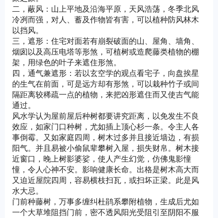
二，蔽风：山上平地及沿海平原，天风浩荡，冬季北风
冷冽而强，对人、蓄及作物皆有害，可以植种防风林木
以挡风。
三，遮形：住宅对面若有崩裂破面的山、屋角、墙角、
烟囱以及高压电塔等形煞，可植树或造爬藤类植物的棚
架，用绿色的叶子来遮住形煞。
四，通气兼遮形：若以玄空学的观点看宅子，向盘挨星
的生气在前面，可是远方却有形煞，可以栽种竹子或间
隔距离较稀疏一点的植物，来把凶形遮住而又使吉气能
通过。
风水学认为屋前屋后种树都要讲究距离，以免发生不良
效应，如家门口种树，尤如插上顶心杉一条。令主人各
事倒霉。又如家庭四周，树木过多并且接近墙边，有损
阳气。并且易被小偷鼠辈攀树入屋，损失财帛。树木接
近窗口，晚上树影婆娑，使人产生幻觉，仿佛鬼影憧
憧，令人心神不安。影响健康长命。出格是树木高大而
又迫近屋院四周，容易横枝扫瓦，或扫坏正梁。此是风
水大忌。
门前种藤树，万事多缠纠杜鹃系攀附植物，生成后尤如
一个大草堆阻挡门前，密不透风阳光受阻引至阴阳不服