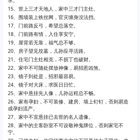
求。
15、世上三才天地人，家中三才门主灶。
16、围墙装上铁丝网，官灾缠身没法挡。
17、门前路反弓，希望总落空。
18、门前路有情，入住享安宁。
19、屋背若无靠，福气总不够。
20、房子望见坟墓，儿孙应寻活路。
21、住宅门主灶相克，不损丁也破财。
22、家中不可随处摆放神像，易招惹凶煞。
23、镜子到处是，招邪最容易。
24、镜子对大床，求医日日忙。
25、家中悬挂先人像，儿孙运程总不畅。
26、家有孕妇，不可装修、建房、墙上钉钉，否则易造
成孕妇流产。
27、家中不宜悬挂已去世的名人遗像。
28、家中的主客卧室不可设敬神鬼牌位，否则家宅不
宁。