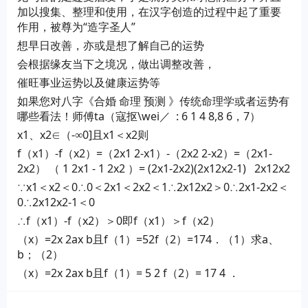
加以搜集、整理和使用，在汉字创造的过程中起了重要
作用，被尊为“造字圣人”
想早日改善，亦或是想了解自己的运势
会根据缘友当下之境况，做出调整改善，
催旺事业运势以及健康运势等
如果您对八字《合婚 命理 预测 》传统命理学或者运势有
哪些看法！师傅ta（寇抠\wei／ : 6 1 4 8,8 6，7）
x1、x2∈（-∞0]且x1＜x2则
f（x1）-f（x2）=（2x1 2-x1）-（2x2 2-x2）=（2x1-
2x2） （ 1 2x1 - 1 2x2 ）= (2x1-2x2)(2x12x2-1) 2x12x2
∵x1＜x2＜0∴0＜2x1＜2x2＜1∴2x12x2＞0∴2x1-2x2＜
0∴2x12x2-1＜0
∴f（x1）-f（x2）＞0即f（x1）＞f（x2）
（x）=2x 2ax b且f（1）=52f（2）=174．（1）求a、
b；（2）
（x）=2x 2ax b且f（1）= 5 2 f（2）= 17 4 ．