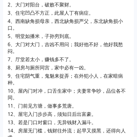
2、大门对阳台，破败不聚财。
3、住宅凹凸不方正，此屋人丁有病症。
4、西南缺角损母亲，西北缺角损严父，东北缺角损小
口。
5、明堂如播米，子孙穷到底。
6、大门对大门，吉凶不用问；我好他不好，他好我愁
闷。
7、厅堂若太小，赚钱多不了。
8、厨房与厕所同宫，家中必有一凶。
9、住宅阴气重，鬼魅来捉弄；在外犯小人，在家暗病
种。
10、屋内门对冲，口舌生家中；夫妻常争吵，品位各不
同。
11、门前见方塘，做事多荒唐。
12、屋宅入门步步高，须知日后出富豪。
13、若是门口对窗口，无异钱财入漏斗。
14、房屋无门槛，钱财往外流；起早又摸黑，还得向人