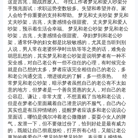
这是吉兆，能战胜敌人。 寻找工作者梦见和爱人吵架分
手预兆面试：求职运势变数较多。失望和希望并存。家
人会给予你重要的支持和帮助。 梦见和丈夫吵架 梦见和
丈夫吵架，吉兆，夫妻感情会很甜蜜。 丈夫梦见和爱人
吵架，预示着生活会幸福。 梦见和老公吵架 梦见和老公
吵架，吉兆，夫妻感情会很甜蜜。 孕妇梦到和老公吵
架，通常怀孕的妇女都是比较敏感的，尤其是当听到别
人说，男人常在老婆怀孕时出轨等等之类的话，难免会
胡思乱想的，其实梦见和老公吵架是说明梦者有一种不
安全感，对自己老公有一些不信任的心理，有时候完全
就是自己想的太多，梦者应该完全相信自己的老公，多
和老公沟通交流，增进彼此的了解，多一些亲热。 经
常梦见和老公吵架，暗示梦者虽然自己的老公有不太如
意的地方，但梦者是一个善良贤惠的女人，对自己的老
公容忍、谦让，非常大度，不想直截了当地和老公说，
但是在梦者心里面藏着自己潜意识的不服气，自己内心
其实也是有压抑情绪的，提醒梦者应该多和老公说说心
里面话，哪怕是偶尔冲着老公撒撒娇，耍耍小女人的脾
气，发泄一下，但不要做过份了，恰到好处是最有威力
的，既能让自己彻底放松，打开所有心结，又能让老公
更加的疼爱自己;梦见吵架梦见吵架，表示两人感情热