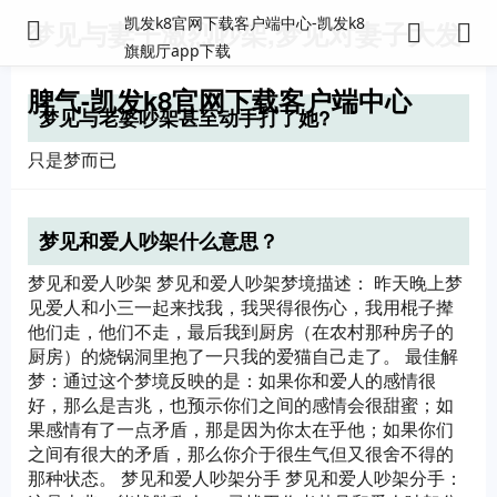
凯发k8官网下载客户端中心-凯发k8
梦见与妻子激烈吵架,梦见对妻子大发
旗舰厅app下载
脾气-凯发k8官网下载客户端中心
梦见与老婆吵架甚至动手打了她?
只是梦而已
梦见和爱人吵架什么意思？
梦见和爱人吵架 梦见和爱人吵架梦境描述： 昨天晚上梦
见爱人和小三一起来找我，我哭得很伤心，我用棍子撵
他们走，他们不走，最后我到厨房（在农村那种房子的
厨房）的烧锅洞里抱了一只我的爱猫自己走了。 最佳解
梦：通过这个梦境反映的是：如果你和爱人的感情很
好，那么是吉兆，也预示你们之间的感情会很甜蜜；如
果感情有了一点矛盾，那是因为你太在乎他；如果你们
之间有很大的矛盾，那么你介于很生气但又很舍不得的
那种状态。 梦见和爱人吵架分手 梦见和爱人吵架分手：