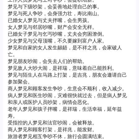
梦见与下级吵架，会妥善地处理自己的事。
梦见与死人争吵，会身强力壮，寿比南山。
已婚女人梦见与丈夫拌嘴，会生男孩。
女人梦见与邻居吵嘴，财产会安全无样。
已婚女子梦见与乞丐吵嘴，丈夫会穷困潦倒。
少女梦见与父母顶嘴，不久要嫁到富户人家。
梦见和自家的女人发生龈龉，是不祥之兆，会家破人
亡。
梦见朋友吵闹，会失去人们的帮助。
梦见敌人大吵大闹，是祥瑞，意味着自己能胜利。
梦见与陌生人在马路上打架，是吉兆，朋友会邀请自己
参加聚会。
商人梦见和顾客发生争吵，生意会不顺利，收入减少。
病人梦见和医生吵闹，灾难很快就过去，但是病人梦见
和亲人或医护人员吵架，病情会恶化。
老年人梦见和孩子拌嘴，是祥瑞，生活幸福，延年益
寿。
受指控的人梦见和法官吵闹，会被释放。
商人梦见和顾客打架，是祥兆，能发财。
旅游者梦见相互争吵不休，旅行会圆满结束。