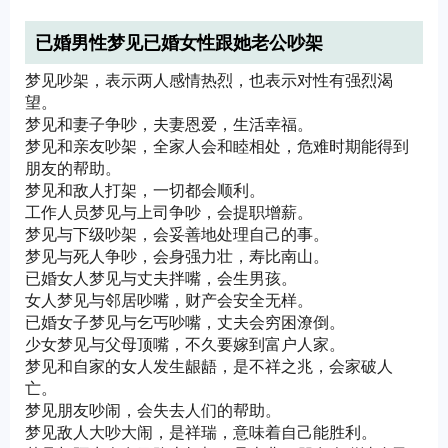
已婚男性梦见已婚女性跟她老公吵架
梦见吵架，表示两人感情热烈，也表示对性有强烈渴
望。
梦见和妻子争吵，夫妻恩爱，生活幸福。
梦见和亲友吵架，全家人会和睦相处，危难时期能得到
朋友的帮助。
梦见和敌人打架，一切都会顺利。
工作人员梦见与上司争吵，会提职增薪。
梦见与下级吵架，会妥善地处理自己的事。
梦见与死人争吵，会身强力壮，寿比南山。
已婚女人梦见与丈夫拌嘴，会生男孩。
女人梦见与邻居吵嘴，财产会安全无样。
已婚女子梦见与乞丐吵嘴，丈夫会穷困潦倒。
少女梦见与父母顶嘴，不久要嫁到富户人家。
梦见和自家的女人发生龈龉，是不祥之兆，会家破人
亡。
梦见朋友吵闹，会失去人们的帮助。
梦见敌人大吵大闹，是祥瑞，意味着自己能胜利。