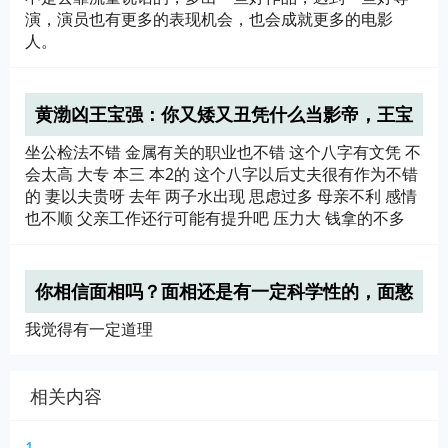
演，演员也有更多的表现机会，也会成就更多的电影
人。
黄渤凶王宝强：你又矮又丑凭什么当影帝，王宝
强是怎么回应的？
坐公检法不错 金属有关的职业也不错 这个八字有文凭 不
会太高 大专 本三 本2的 这个八字以后丈夫很有作为不错
的 妻以夫贵呀 去年 两子水出现 思虑过多 母亲不利 感情
也不顺 父亲工作还行可能有提升吧 压力大 钱拿的不多
你相信面相吗？面相还是有一定科学性的，面憨
的肯定有点憨，面恶的会有点恶，面善的应该不
我觉得有一定道理
相关内容