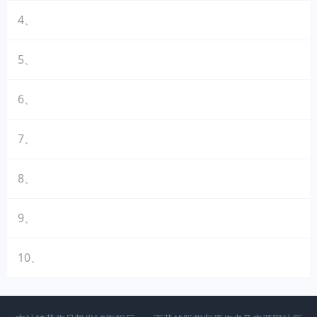
4、
5、
6、
7、
8、
9、
10、