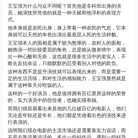
王宝强为什么与众不同呢？首先他是非科班出身的演
员，她演技所凭借的就是一种天赋和他淳朴的表现方
式。
他本身就是农民出身，身上带着一种农民的气息，它本
身就可以天然的本色出演出最底层人民的生活样貌。
王宝强本人的面相是属于较为憨厚的，农村人的面相，
她饰演一些比较委屈的角色，总是能从微表情中，表现
出一种心酸和无奈，这也就是很多生活中的老实人，不
敢去反抗命运，只能默默的忍受着别人对他的欺负。
这种东西不是提升演技就可以表现出来的，而是需要一
定的生活历练，和对生活的感知能力，王宝强显然就是
属于这种靠天分吃饭的人。
这样的一个好演员，他是值得拥有百亿票房这样的荣誉
的，实力演员中的佼佼者，也确实很有钱。
而我们很容易看出来其他的几位破百亿的电影人，他们
无论是年轻还是年长，他们都是凭借着出色的演技来进
行表演的。
说明我们现在电影的主流市场还是需要靠实力说话，而
不是去靠流量说话的，多出一些好作品，遇到一些好导