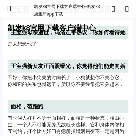
凯发k8官网下载客户端中心-凯发k8
王宝强三角眼面相分析,王宝强面相凶-
旗舰厅app下载
凯发k8官网下载客户端中心
王宝强母亲逝世，冯清连带热议，你如何看待她
和王宝强的感情？
是太想念他了
王宝强新女友正面照曝光，你觉得他们能走向婚
姻的殿堂吗?
不好，你把小狗关的时间长了，小狗就想你不关心它，
你和它的关系也就远了，所以你不要经常把它关起来．
面相，范跑跑
有时候人好并不等于面相好，面相是一种状态，相由心
生，一个人不可能无缘无故就长这样。它和身体内部相
互制约，打个比方奸门有痣所指婚姻易变不一定是因为