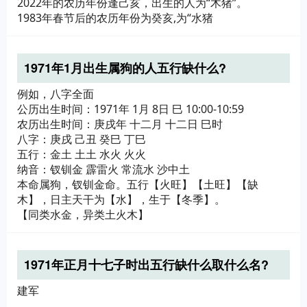
2022年的农历年份逢己亥，出生的人为“木猪”。
1983年春节后的农历年份为癸亥,为“水猪
1971年1月出生属狗的人五行缺什么?
例如，八字全面
公历出生时间：1971年 1月 8日 巳 10:00-10:59
农历出生时间：庚戌年 十二月 十二日 巳时
八字：庚戌 己丑 癸巳 丁巳
五行：金土 土土 水火 火火
纳音：钗钏金 霹雷火 常流水 沙中土
本命属狗，钗钏金命。五行【火旺】【土旺】【缺
木】，日主天干为【水】，生于【冬季】。
【同类水金，异类土火木】
1971年正月十七子时出五行缺什么取什么名?
建军