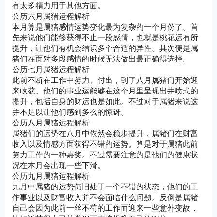
有太多精力用于其他方面。
公历六月属猪运程解析
本月算是属猪感情运势变化最为复杂的一个月份了。首
先来说他们能够获得不止一段感情，也就是桃花运有所
提升，让他们有机会结识多个合适的异性。其次便是属
猪们在面对多段感情的时候无法做出最正确得选择。
公历七月属猪运程解析
此前不断在工作中努力、付出，到了八月属猪们开始迎
来收获。他们的事业运能够在这个月里呈现出井喷式的
提升，包括自身的财运也是如此。不过对于属猪来说这
并不足以让他们感到多么的惊讶。
公历八月属猪运程解析
属猪们的运势在八月中依然会稳步提升，属猪们在财富
收入以及情感方面获得不错的运势。算是对于属猪此前
努力工作的一种嘉奖。不过需要注意的是他们的健康状
况在本月会出现一些下滑。
公历九月属猪运程解析
九月中属猪的运势仍旧处于一个不错的状态，他们的工
作事业以及财富收入并不会面临什么问题。反倒是属猪
自己会因为此前一丝不苟的工作而迎来一些意外变故，