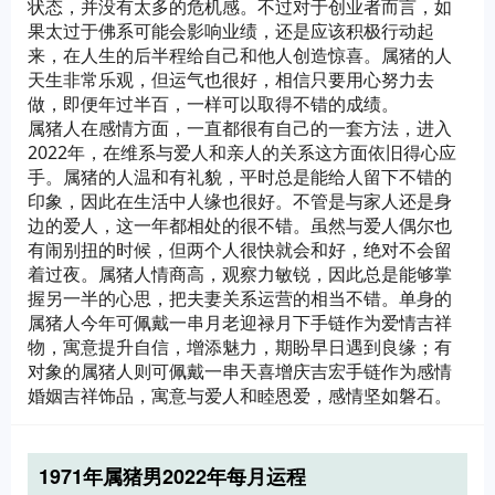
状态，并没有太多的危机感。不过对于创业者而言，如
果太过于佛系可能会影响业绩，还是应该积极行动起
来，在人生的后半程给自己和他人创造惊喜。属猪的人
天生非常乐观，但运气也很好，相信只要用心努力去
做，即便年过半百，一样可以取得不错的成绩。
属猪人在感情方面，一直都很有自己的一套方法，进入
2022年，在维系与爱人和亲人的关系这方面依旧得心应
手。属猪的人温和有礼貌，平时总是能给人留下不错的
印象，因此在生活中人缘也很好。不管是与家人还是身
边的爱人，这一年都相处的很不错。虽然与爱人偶尔也
有闹别扭的时候，但两个人很快就会和好，绝对不会留
着过夜。属猪人情商高，观察力敏锐，因此总是能够掌
握另一半的心思，把夫妻关系运营的相当不错。单身的
属猪人今年可佩戴一串月老迎禄月下手链作为爱情吉祥
物，寓意提升自信，增添魅力，期盼早日遇到良缘；有
对象的属猪人则可佩戴一串天喜增庆吉宏手链作为感情
婚姻吉祥饰品，寓意与爱人和睦恩爱，感情坚如磐石。
1971年属猪男2022年每月运程