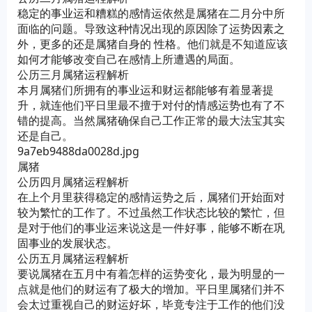
稳定的事业运和糟糕的感情运依然是属猪在二月分中所
面临的问题。导致这种情况出现的原因除了运势因素之
外，更多的还是属猪自身的 性格。他们就是不知道应该
如何才能够改变自己在感情上所遭遇的局面。
公历三月属猪运程解析
本月属猪们所拥有的事业运和财运都能够有着显著提
升，就连他们平日里最不擅于对付的情感运势也有了不
错的提高。当然属猪确保自己工作正常的最大法宝其实
还是自己。
9a7eb9488da0028d.jpg
属猪
公历四月属猪运程解析
在上个月里获得稳定的感情运势之后，属猪们开始面对
较为繁忙的工作了。不过虽然工作状态比较的繁忙，但
是对于他们的事业运来说这是一件好事，能够不断在巩
固事业的发展状态。
公历五月属猪运程解析
要说属猪在五月中有着怎样的运势变化，最为明显的一
点就是他们的财运有了极大的增加。平日里属猪们并不
会太过重视自己的财运好坏，毕竟专注于工作的他们没