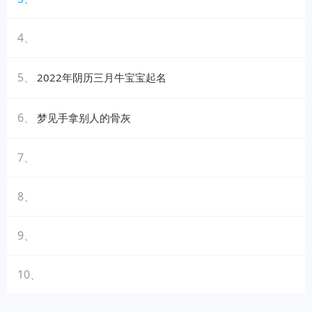
4、
5、
2022年阴历三月牛宝宝起名
6、
梦见手拿别人的骨灰
7、
8、
9、
10、