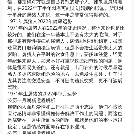
惜，都觉得对方就是自己要找的那个人。如果发展得顺
利，在2022年下半年就有可能走进婚姻的殿堂。所以对
于单身的属猪人来说，这一年是非常值得期待的。
1971年属猪人2022年健康运势
1971年的属猪人在2022年的健康情况，整体来说也是比
较好的。他们在这一年基本上不会有太大的毛病。对于
那些患有慢性疾病的属猪人，病情能够得到稳定，虽然
还需要口服药物稳定病情，但是不会给生活带来太大的
影响。属猪人在平时的饮食作息上，要多加注意，毕竟
年纪越来越大，如果不好好重视这些细节性的问题，身
体是很容易变差的。还有就是，出门在外的时候尽量远
离人多拥挤或陡峭危险的地方，以免发生意外，开车时
尤其要注意交通安全，不可随意违反交规，更不可酒后
驾驶。
1971年生属猪的2022年每月运势
公历一月属猪运程解析
属猪的人面对爱情和工作往往是两个态度，他们不擅长
应对感情却非常懂得如何去解决工作上的问题，而这也
是属猪在一月中所面临的问题，那就是他们的事业运很
稳定，但是情感方面却存在很多漏洞。
公历二月属猪运程解析