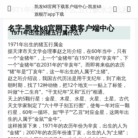
凯发k8官网下载客户端中心-凯发k8
1971年的五行缺什么,五行缺水怎么起
旗舰厅app下载
名字-凯发k8官网下载客户端中心
1971年出生的猪五行属什么?
1971年出生的猪五行属金
据天津市天文学会理事赵之珩介绍，在60年当中，只有
一个“金猪年”，上一个“金猪年”在1971年的“辛亥年”，下
一个“金猪年”在2031年的“辛亥年”。而即将来临的农历
“猪”年是“丁亥年”，这一年出生的人属于“土猪”。
赵之珩介绍说，我国古代历法是用干支纪年，到了南北
朝时期，找了12种动物，把12个地支一一贴上了标签，
叫做“十二生肖”。“干支纪年”又和“五行”相通。
天上的5颗行星：金星、木星、水星、火星、土星。古代
天文学家制定了“六十甲子别五行图”，使每一年对应一颗
行星，60年一循环。如“甲子”“乙丑”对应金星，这两年出
生的人属于“金鼠”“金牛”。
这样推算下来，1971年的农历年份为辛亥，出生的人为
“金猪”；2007年的农历年份逢丁亥，出生的人为“土猪”；