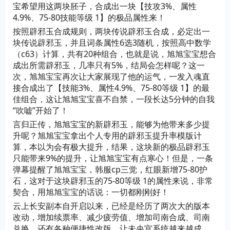
宝希望用这两块胚子，合成出一块【技攻3%、属性
4.9%、75-80技能等级 1】的极品属性来！
按照辟邪玉合成规则，两块传说辟邪玉合成，必定出一
块传说辟邪玉，并且词条属性6选3随机，按照高中数学
（c63）计算，共有20种组合，也就是说，旭旭宝宝想合
成出所需辟邪玉，几率只有5%，结局会怎样呢？这一
次，旭旭宝宝再次让大家展现了他的运气，一发入魂直
接合成出了【技能3%、属性4.9%、75-80等级 1】的最
佳组合，这让旭旭宝宝喜不自禁，一段长达5分钟的自我
“吹嘘”开始了！
言归正传，旭旭宝宝的新辟邪玉，能够为他带来多少提
升呢？旭旭宝宝拿出个人专用的辟邪玉提升率模版计
算，本以为会有极大提升，结果，这块新的极品辟邪玉
只能带来9%的提升，让旭旭宝宝有点寒心！但是，一条
弹幕提醒了旭旭宝宝，韩服cp三觉，红眼新增75-80护
石，这对于这块辟邪玉的75-80等级 1的属性来说，非常
契合，用旭旭宝宝的话说：一切都刚刚好！
云上长安副本自开启以来，已经是经历了两次大的版本
改动，增加续票率、减少疲劳值、增加司南合成、司南
兑换，还有各种便捷性改版，让未央宫系统越来越成