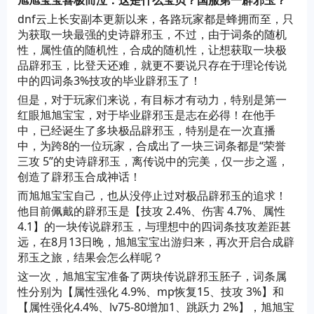
旭旭宝宝喜极而泣：这是什么宝贝？国服第一辟邪玉？
dnf云上长安副本更新以来，各路玩家都是蜂拥而至，只
为获取一块最强的史诗辟邪玉，不过，由于词条的随机
性，属性值的随机性，合成的随机性，让想获取一块极
品辟邪玉，比登天还难，就更不要说只存在于理论传说
中的四词条3%技攻的毕业辟邪玉了！
但是，对于玩家们来说，有目标才有动力，特别是第一
红眼旭旭宝宝，对于毕业辟邪玉是志在必得！在他手
中，已经诞生了多块极品辟邪玉，特别是在一次直播
中，为跨8的一位玩家，合成出了一块三词条都是“荣誉
三攻 5”的史诗辟邪玉，离传说中的完美，仅一步之遥，
创造了辟邪玉合成神话！
而旭旭宝宝自己，也从没停止过对极品辟邪玉的追求！
他目前佩戴的辟邪玉是【技攻 2.4%、伤害 4.7%、属性
4.1】的一块传说辟邪玉，与理想中的四词条技攻差距甚
远，在8月13日晚，旭旭宝宝出游归来，再次开启合成辟
邪玉之旅，结果会怎么样呢？
这一次，旭旭宝宝准备了两块传说辟邪玉胚子，词条属
性分别为【属性强化 4.9%、mp恢复15、技攻 3%】和
【属性强化4.4%、lv75-80增加1、跳跃力 2%】，旭旭宝