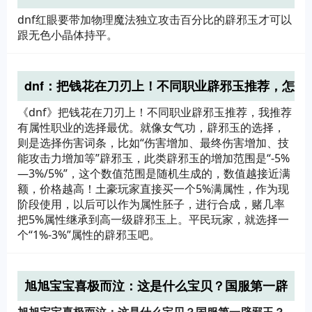
dnf红眼要带加物理魔法独立攻击百分比的辟邪玉才可以
跟无色小晶体持平。
dnf：把钱花在刀刃上！不同职业辟邪玉推荐，怎
么选择才是最优？
《dnf》把钱花在刀刃上！不同职业辟邪玉推荐，我推荐
有属性职业的选择最优。就像女气功，辟邪玉的选择，
则是选择伤害词条，比如“伤害增加、最终伤害增加、技
能攻击力增加等”辟邪玉，此类辟邪玉的增加范围是“-5%
—3%/5%”，这个数值范围是随机生成的，数值越接近满
额，价格越高！土豪玩家直接买一个5%满属性，作为现
阶段使用，以后可以作为属性胚子，进行合成，赌几率
把5%属性继承到高一级辟邪玉上。平民玩家，就选择一
个“1%-3%”属性的辟邪玉吧。
旭旭宝宝喜极而泣：这是什么宝贝？国服第一辟
邪玉？怎么回事？