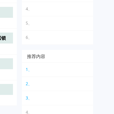
4、
5、
紧锁
6、
推荐内容
1、
2、
3、
4、