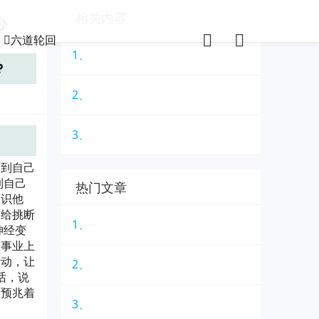
心
相关内容
六道轮回
1、
？
2、
3、
梦到自己
到自己
热门文章
认识他
筋给挑断
1、
神经变
在事业上
活动，让
2、
话，说
梦预兆着
3、