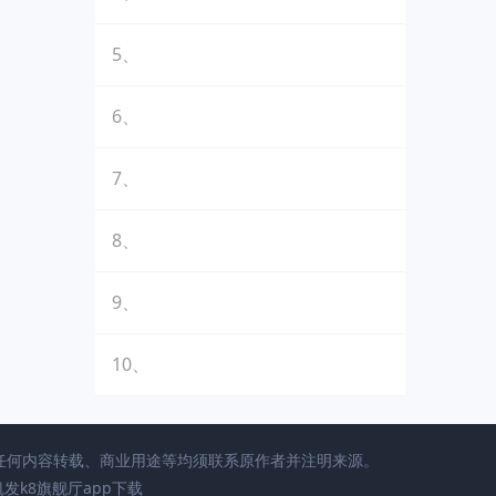
5、
6、
7、
8、
9、
10、
，任何内容转载、商业用途等均须联系原作者并注明来源。
发k8旗舰厅app下载