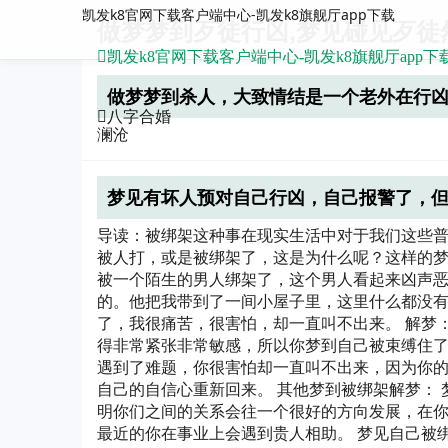
凯发k8官网下载客户端中心-凯发k8旗舰厅app下载
做梦梦到歹徒行凶,梦见碰见歹徒
凯发k8官网下载客户端中心-凯发k8旗舰厅app下
做梦梦到杀人，大致情结是一个老外在行凶
八字合婚
澜沧
梦见有坏人预对自己行凶，自己报警了，
导读：被绑架这种事在现实生活中对于我们这些
被人打，或是被绑架了，这是为什么呢？这样的梦
被一个陌生的男人绑架了，这个男人看起来凶声
的。他把我带到了一间小屋子里，这里什么都没
了，我很痛苦，很害怕，却一直叫不出来。 解梦
得非常紧张非常敏感，所以你梦到自己被束缚住
遇到了难题，你很害怕却一直叫不出来，因为你
自己的自信心重新回来。 其他梦到被绑架解梦：
明你们之间的关系会往一个很好的方向发展，在
最近的你在事业上会遇到贵人相助。 梦见自己被绑...