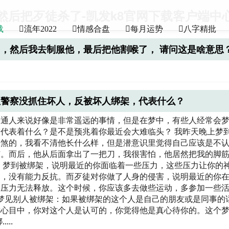
然后把歹徒杀了-凯发k8官网下载客户端中
载
流年2022
情感合盘
每月运势
八字精批
，然后我去制服他，最后把他割喉了， 请问这是啥意思
但警察没抓住坏人，反被坏人绑架，代表什么？
普通人来说好像是非常遥远的事情，但是在梦中，有些人经常会
代表着什么？是不是预兆着你最近会大难临头？ 我昨天晚上梦
恶煞的，我看不清他长什么样，但是潜意识里觉得自己应该是不
有。而后，他从后面拿出了一把刀，我很害怕，他居然把我的脚
：梦到被绑架，说明最近的你面临着一些压力，这些压力让你的
了，没有能力反抗。而歹徒对你做了人身的侵害，说明最近的你
的压力无法释放。这个时候，你应该多去做些运动，多参加一些
 梦见别人被绑架：如果被绑架的这个人是自己的朋友或是同事的
你心目中，你对这个人是认可的，你觉得他是真心待你的。这个
..