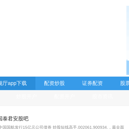
舰厅app下载
配资炒股
证券配资
股
炒股开户
配资开户
股市资讯
国泰君安股吧
国航发行15亿元公司债券 炒股短线高手,002061,900934,，最全面