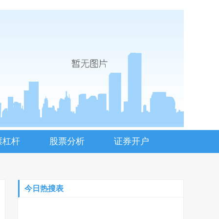
票杠杆
股票分析
证券开户
今日热搜表
600320_中国石化股吧