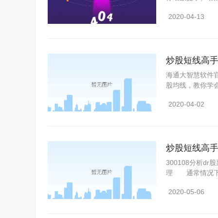
还有着更紧密
2020-04-13
炒股短线高手
左右的低价
海通大智慧软件官
股均线，教你学
股票2块钱就
2020-04-02
炒股短线高手
300108分析
理 通常情况下
市公司安排，一
2020-05-06