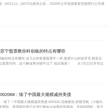
601111）(00753)发布公告，2020年公开发国泰君安股吧行公司债
手苏宁股票教你科创板的特点有哪些
板的特点有哪些 这几点和普通股票不一样,股票什么时候开市,财富证
长虹股票代码，这个解读再详细不过了 知识满满！ 从7月22日开市以
002068：恼了中国最大规模减持美债
68：恼了！中国最大规模减持美债 600326,兆驰股份,炒股导航（小编为
众所周知，美国和中国正在进行着如火如荼的贸易战。开战的同时，双方